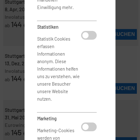
Stuttgart ( STR )
-
Mailand ( MXP )
Einwilligung mehr.
8. Apr. 2027
-
9. Apr. 2027
Involatus
144
ab
€
Statistiken
JETZT BUCHEN
Statistik Cookies
erfassen
Informationen
Stuttgart ( STR )
-
Mailand ( LIN )
anonym. Diese
13. Dez. 2026
-
20. Dez. 2026
Informationen helfen
Involatus
144
uns zu verstehen, wie
ab
€
unsere Besucher
JETZT BUCHEN
unsere Website
nutzen.
Stuttgart ( STR )
-
Mailand ( MXP )
31. Mai 2027
-
4. Juni 2027
Marketing
Eurowings
145
Marketing-Cookies
ab
€
werden von