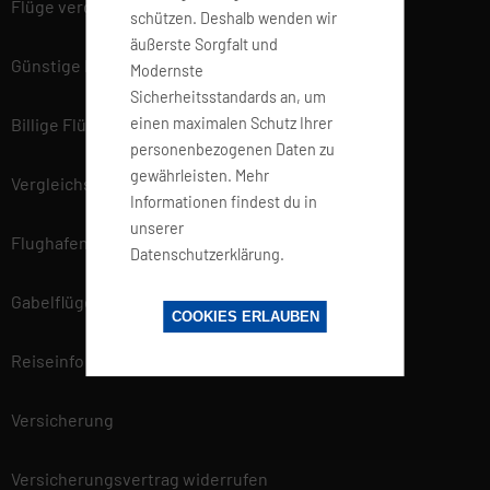
Flüge vergleichen
schützen. Deshalb wenden wir
äußerste Sorgfalt und
Günstige Flüge
Modernste
Sicherheitsstandards an, um
einen maximalen Schutz Ihrer
Billige Flüge
personenbezogenen Daten zu
gewährleisten. Mehr
Vergleichsportal
Informationen findest du in
unserer
Flughafen Informationen
Datenschutzerklärung.
Gabelflüge
COOKIES ERLAUBEN
Reiseinfo
Versicherung
Versicherungsvertrag widerrufen