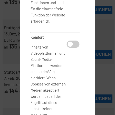
135
ab
€
Funktionen und sind
für die einwandfreie
JETZT BUCHEN
Funktion der Website
erforderlich.
Stuttgart ( STR )
-
Mailand ( LIN )
13. Dez. 2026
-
20. Dez. 2026
Komfort
Eurowings
135
ab
€
Inhalte von
Videoplattformen und
JETZT BUCHEN
Social-Media-
Plattformen werden
Stuttgart ( STR )
-
Mailand ( LIN )
standardmäßig
7. Feb. 2027
-
21. Feb. 2027
blockiert. Wenn
Involatus
Cookies von externen
144
Medien akzeptiert
ab
€
werden, bedarf der
JETZT BUCHEN
Zugriff auf diese
Inhalte keiner
manuellen