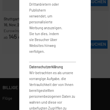
JETZT BUCHEN
Drittanbietern oder
Publishern
verwendet, um
Stuttgart ( STR )
-
Mailand ( LIN )
personalisierte
16. Nov. 2026
-
19. Nov. 2026
Werbung anzuzeigen.
Eurowings
Sie tun dies, indem
145
ab
€
sie Besucher über
JETZT BUCHEN
Websites hinweg
verfolgen.
Datenschutzerklärung
Wir betrachten es als unsere
vorrangige Aufgabe, die
Vertraulichkeit der von Ihnen
BILLIGE FLÜGE BUCHEN
bereitgestellten
personenbezogenen Daten zu
Flüge
wahren und diese vor
unbefugten Zugriffen zu