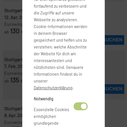
fortlaufend zu verbessern und
Stuttgart ( STR )
-
Mailand ( MXP )
die Zugriffe auf unsere
12. Apr. 2027
-
16. Apr. 2027
Webseite zu analysieren.
Eurowings
Cookie-Informationen werden
130
ab
€
in deinem Browser
JETZT BUCHEN
gespeichert und helfen uns zu
verstehen, welche Abschnitte
der Website für dich am
Stuttgart ( STR )
-
Mailand ( LIN )
interessantesten und
7. Feb. 2027
-
21. Feb. 2027
nützlichsten sind. Genauere
Eurowings
Informationen findest du in
135
ab
€
unserer
Datenschutzerklärung
.
JETZT BUCHEN
Notwendig
Stuttgart ( STR )
-
Mailand ( MXP )
Essenzielle Cookies
8. Apr. 2027
-
9. Apr. 2027
ermöglichen
Eurowings
grundlegende