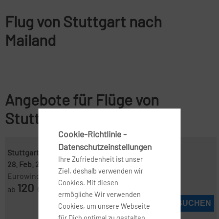
Flug von Stuttgart nach
Mailand
Angebote für Flüge von
Stuttgart nach Mailand
Cookie-Richtlinie -
Datenschutzeinstellungen
Stuttgart ( STR )
-
Mailand ( LIN )
Ihre Zufriedenheit ist unser
28. Feb. 2027
-
4. März 2027
Ziel, deshalb verwenden wir
Eurowings
Cookies. Mit diesen
120
ab
€
ermögliche Wir verwenden
JETZT BUCHEN
Cookies, um unsere Webseite
für Dich optimal zu gestalten,