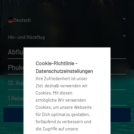
Deutsch
Hin- und Rückflug
Abflughafen
Cookie-Richtlinie -
Phuket
Datenschutzeinstellungen
Ihre Zufriedenheit ist unser
12. Aug. 2026 - 19. Aug. 2026
Ziel, deshalb verwenden wir
Cookies. Mit diesen
1 Reisender, Economy
ermögliche Wir verwenden
Cookies, um unsere Webseite
für Dich optimal zu gestalten,
fortlaufend zu verbessern und
die Zugriffe auf unsere