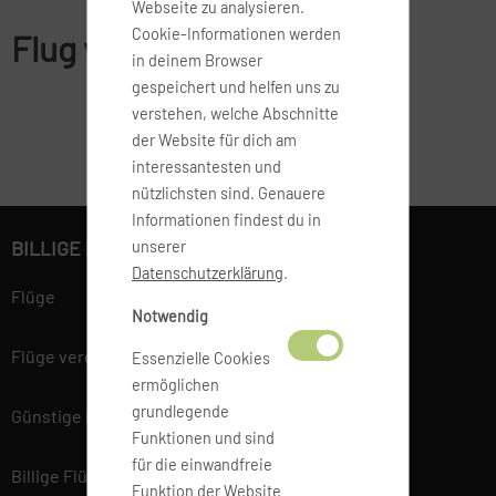
Webseite zu analysieren.
Cookie-Informationen werden
Flug von ZMU nach Phuket
in deinem Browser
gespeichert und helfen uns zu
verstehen, welche Abschnitte
der Website für dich am
interessantesten und
nützlichsten sind. Genauere
Informationen findest du in
BILLIGE FLÜGE BUCHEN
unserer
Datenschutzerklärung
.
Flüge
Notwendig
Flüge vergleichen
Essenzielle Cookies
ermöglichen
grundlegende
Günstige Flüge
Funktionen und sind
für die einwandfreie
Billige Flüge
Funktion der Website