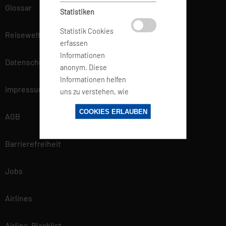
Glossar
Statistiken
Statistik Cookies
Reisewelt
erfassen
Informationen
Datenschutz
anonym. Diese
Informationen helfen
Impressum
uns zu verstehen, wie
unsere Besucher
COOKIES ERLAUBEN
unsere Website
AGB
nutzen.
Barrierefreiheit
Marketing
Jobs
Marketing-Cookies
werden von
Airlines
Drittanbietern oder
Publishern
Airline-Blacklist