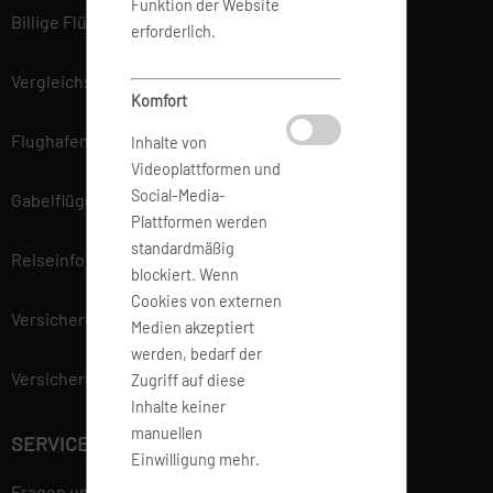
Funktion der Website
Billige Flüge
erforderlich.
Vergleichsportal
Komfort
Flughafen Informationen
Inhalte von
Videoplattformen und
Social-Media-
Gabelflüge
Plattformen werden
standardmäßig
Reiseinfo
blockiert. Wenn
Cookies von externen
Versicherung
Medien akzeptiert
werden, bedarf der
Versicherungsvertrag widerrufen
Zugriff auf diese
Inhalte keiner
manuellen
SERVICE
Einwilligung mehr.
Fragen und Antworten