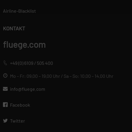
verwendet, um
Airline-Blacklist
personalisierte
Werbung anzuzeigen.
Sie tun dies, indem
KONTAKT
sie Besucher über
Websites hinweg
fluege.com
verfolgen.
+49 (0) 6109 / 505 400
Datenschutzerklärung
Wir betrachten es als unsere
Mo – Fr: 09.00 – 19.00 Uhr / Sa – So: 10.00 – 14.00 Uhr
vorrangige Aufgabe, die
Vertraulichkeit der von Ihnen
info@fluege.com
bereitgestellten
personenbezogenen Daten zu
Facebook
wahren und diese vor
unbefugten Zugriffen zu
Twitter
schützen. Deshalb wenden wir
äußerste Sorgfalt und