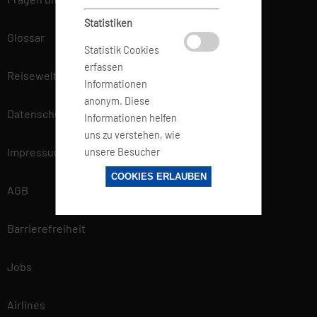
Statistiken
Glossar
Statistik Cookies
erfassen
Reisewelt
Informationen
anonym. Diese
Datenschutz
Informationen helfen
uns zu verstehen, wie
Impressum
unsere Besucher
unsere Website
COOKIES ERLAUBEN
nutzen.
AGB
Barrierefreiheit
Marketing
Marketing-Cookies
Jobs
werden von
Drittanbietern oder
Airlines
Publishern