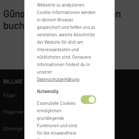
Webseite zu analysieren.
Günstige Flüge nach Jemen
Cookie-Informationen werden
in deinem Browser
buchen
gespeichert und helfen uns zu
verstehen, welche Abschnitte
der Website für dich am
interessantesten und
nützlichsten sind. Genauere
Informationen findest du in
unserer
Datenschutzerklärung
.
BILLIGE FLÜGE BUCHEN
Notwendig
Flüge
Essenzielle Cookies
ermöglichen
Flüge vergleichen
grundlegende
Funktionen und sind
Günstige Flüge
für die einwandfreie