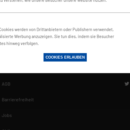
 zu verstehen, wie unsere Besucher unsere Website nutzen.
Fragen und Antworten
f
Glossar
Cookies werden von Drittanbietern oder Publishern verwendet,
Reisewelt
lisierte Werbung anzuzeigen. Sie tun dies, indem sie Besucher
tes hinweg verfolgen.
Datenschutz
COOKIES ERLAUBEN
zerklärung
Impressum
ten es als unsere vorrangige Aufgabe, die Vertraulichkeit der von Ihnen
ellten personenbezogenen Daten zu wahren und diese vor unbefugten Zu
n. Deshalb wenden wir äußerste Sorgfalt und Modernste Sicherheitsstan
AGB
en maximalen Schutz Ihrer personenbezogenen Daten zu gewährleisten.
en findest du in unserer Datenschutzerklärung.
Barrierefreiheit
Jobs