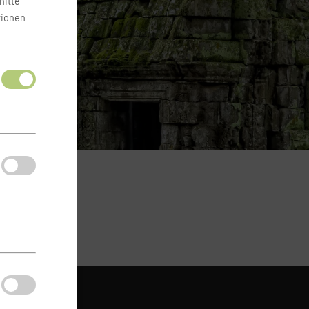
nitte
tionen
ONTAKT