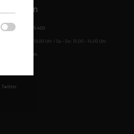
luege.com
+49 (0) 6109 / 505 400
Mo – Fr: 09.00 – 19.00 Uhr / Sa – So: 10.00 – 14.00 Uhr
info@fluege.com
Facebook
griffen
dards
Twitter
 Mehr