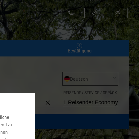
Bestätigung
Deutsch
REISENDE / SERVICE / GEPÄCK
7. Aug 2026
liche
fend zu
onen