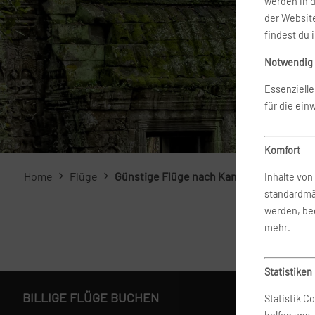
werden in 
der Website
findest du 
Notwendig
Essenziell
für die ein
Komfort
Home
Flüge
Günstige Flüge nach Kambodscha buch
Inhalte vo
standardmä
werden, bed
mehr.
Statistiken
BILLIGE FLÜGE BUCHEN
Statistik C