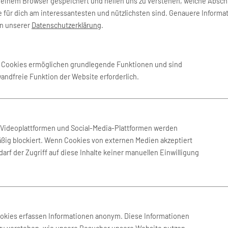
deinem Browser gespeichert und helfen uns zu verstehen, welche Absch
 für dich am interessantesten und nützlichsten sind. Genauere Informa
in unserer
Datenschutzerklärung
.
e Cookies ermöglichen grundlegende Funktionen und sind
wandfreie Funktion der Website erforderlich.
en
n Videoplattformen und Social-Media-Plattformen werden
ßig blockiert. Wenn Cookies von externen Medien akzeptiert
arf der Zugriff auf diese Inhalte keiner manuellen Einwilligung
SERVICE
K
ookies erfassen Informationen anonym. Diese Informationen