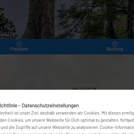
Preisliste
Buchung
ABFLUGDATUM
1
10. Aug 2026
chtlinie - Datenschutzeinstellungen
denheit ist unser Ziel, deshalb verwenden wir Cookies. Mit diesen ermög
FLÜGE FINDEN
en Cookies, um unsere Webseite für Dich optimal zu gestalten, fortlau
und die Zugriffe auf unsere Webseite zu analysieren. Cookie-Informati