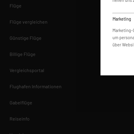
helfen uns
Flüge
Marketing
Flüge vergleichen
Marketing-
Günstige Flüge
um persona
über Websi
Billige Flüge
Datenschut
Vergleichsportal
Wir betrach
bereitgest
zu schütze
Flughafen Informationen
an, um ein
Information
Gabelflüge
Reiseinfo