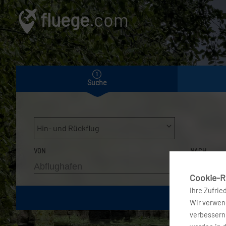
fluege
.com
Suche
Hin- und Rückflug
VON
NACH
Cookie-Ri
Ihre Zufrie
Wir verwend
verbessern 