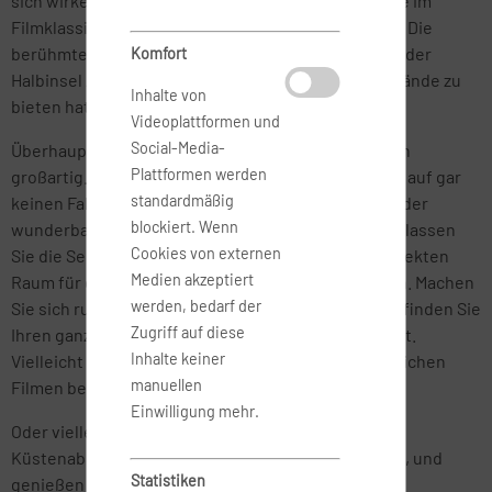
sich wirken zu lassen. Noch heute ist es dort so, wie im
Filmklassiker „Alexis Sorbas“ zu sehen ist. Apropos: Die
berühmte Tanzszene wurde am Stavros-Strand auf der
Komfort
Halbinsel Akrotiri gedreht, die zahlreise schöne Strände zu
Inhalte von
bieten hat.
Videoplattformen und
Social-Media-
Überhaupt die Strände, diese sind auf Kreta wirklich
Plattformen werden
großartig. Deshalb sollte die Entspannung am Meer auf gar
standardmäßig
keinen Fall zu kurz kommen! Träumen Sie an einem der
blockiert. Wenn
wunderbaren Strände Kretas in den Tag hinein und lassen
Cookies von externen
Sie die Seele einmal baumeln. Kreta bietet den perfekten
Medien akzeptiert
Raum für eine Auszeit vom hektischen Alltagsleben. Machen
werden, bedarf der
Sie sich ruhig ein wenig auf Entdeckungsreise und finden Sie
Zugriff auf diese
Ihren ganz persönlichen Lieblingsstrand hier vor Ort.
Inhalte keiner
Vielleicht ist es der Ammoudi-Strand, dem in zahlreichen
manuellen
Filmen bereits ein Denkmal gesetzt wurde.
Einwilligung mehr.
Oder vielleicht finden Sie noch einen anderen
Küstenabschnitt, der Ihnen noch viel besser gefällt, und
Statistiken
genießen Sie hier einen der unvergleichlichen