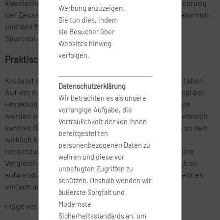
klassischen griechischen Antike und ist wohl der Ursprung
Werbung anzuzeigen.
der Zeussage und auch der Geschichten über das Labyrinth
Sie tun dies, indem
und den Minotaurus. Es lohnt sich, hier einmal auf
sie Besucher über
Spurensuche zu gehen!
Websites hinweg
verfolgen.
Praktische Anreise
Kreta ist in Bezug auf die Anreise besonders komfortabel:
Datenschutzerklärung
Auf der Insel gibt es insgesamt zwei Flughäfen, einmal bei
Wir betrachten es als unsere
Heraklion und einmal bei Chania, im Westen. Für beide
vorrangige Aufgabe, die
werden immer wieder günstige Flüge angeboten. Dennoch
Vertraulichkeit der von Ihnen
kann es Sinn machen, Flüge zu vergleichen und sich so den
bereitgestellten
wirklich billigsten oder auch komfortabelsten
personenbezogenen Daten zu
herauszusuchen. Nutzen Sie dazu am besten ein Online
wahren und diese vor
Vergleichsportal wie Fluege.de und ersparen Sie sich so
unbefugten Zugriffen zu
aufwendiges Suchen nach günstigen Flügen. Hier geht es
schützen. Deshalb wenden wir
einfach und schnell mit wenigen Klicks.
äußerste Sorgfalt und
Modernste
Flüge vergleichen und Geld sparen!
Sicherheitsstandards an, um