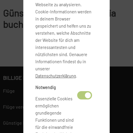
Webseite zu analysieren.
Günstige Flüge nach Liberia
Cookie-Informationen werden
in deinem Browser
buchen
gespeichert und helfen uns zu
verstehen, welche Abschnitte
der Website für dich am
interessantesten und
nützlichsten sind. Genauere
Informationen findest du in
unserer
Datenschutzerklärung
.
BILLIGE FLÜGE BUCHEN
Notwendig
Flüge
Essenzielle Cookies
ermöglichen
Flüge vergleichen
grundlegende
Funktionen und sind
Günstige Flüge
für die einwandfreie