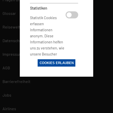
Statistiken
Glossar
Statistik Cookies
erfassen
Reisewelt
Informationen
anonym. Diese
Datenschutz
Informationen helfen
uns zu verstehen, wie
Impressum
unsere Besucher
unsere Website
COOKIES ERLAUBEN
nutzen.
AGB
Barrierefreiheit
Marketing
Marketing-Cookies
Jobs
werden von
Drittanbietern oder
Airlines
Publishern