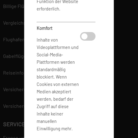
Funktion der Website
Billige Flüge
erforderlich.
Vergleichsportal
Komfort
Flughafen Informationen
Inhalte von
Videoplattformen und
Social-Media-
Gabelflüge
Plattformen werden
standardmäßig
Reiseinfo
blockiert. Wenn
Cookies von externen
Versicherung
Medien akzeptiert
werden, bedarf der
Versicherungsvertrag widerrufen
Zugriff auf diese
Inhalte keiner
manuellen
SERVICE
Einwilligung mehr.
Fragen und Antworten