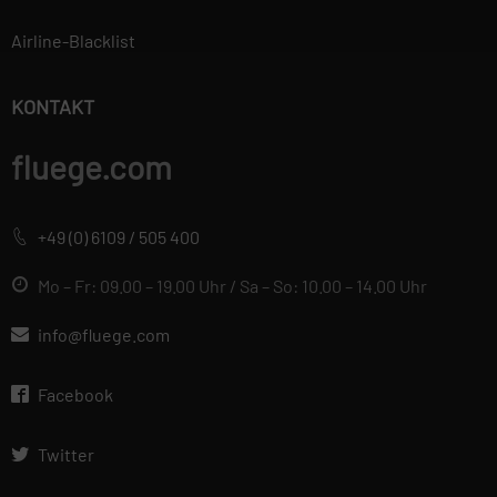
verwendet, um
Airline-Blacklist
personalisierte
Werbung anzuzeigen.
Sie tun dies, indem
KONTAKT
sie Besucher über
Websites hinweg
fluege.com
verfolgen.
+49 (0) 6109 / 505 400
Datenschutzerklärung
Wir betrachten es als unsere
Mo – Fr: 09.00 – 19.00 Uhr / Sa – So: 10.00 – 14.00 Uhr
vorrangige Aufgabe, die
Vertraulichkeit der von Ihnen
info@fluege.com
bereitgestellten
personenbezogenen Daten zu
Facebook
wahren und diese vor
unbefugten Zugriffen zu
Twitter
schützen. Deshalb wenden wir
äußerste Sorgfalt und