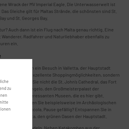
ne Wrack der MV Imperial Eagle. Die Unterwasserwelt ist
as Gleiche gilt für Maltas Strände, die schönsten sind St.
 Bay und St. Georges Bay.
ur? Auch dann ist ein Flug nach Malta genau richtig. Eine
t Wanderer, Radfahrer und Naturliebhaber ebenfalls zu
ren ein.
e
lta ist natürlich ein Besuch in Valletta, der Hauptstadt
ht nur zahlreiche exzellente Shoppingmöglichkeiten, sondern
liche
s. Verpassen Sie nicht die St. John’s Cathedral, das Fort
fend zu
s alte Fort St Angelo, den Großmeisterpalast der
onen
wie die hochinteressanten Museen, die es hier gibt.
nitte
schichte erfahren Sie beispielsweise im Archäologischen
tionen
 Casa Rocca Piccola. Pause gefällig? Entspannen Sie in
gen von Valletta, den grünen Oasen der Hauptstadt.
Sie in Mdina wandeln. Neben Katakomben aus der