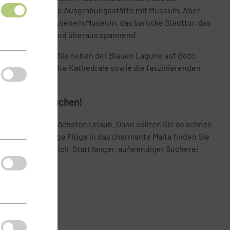
alls eine römische Ausgrabungsstätte mit Museum. Aber
dral mit angeschlossenem Museum, das barocke Stadttor, das
s Foltermuseum sind überaus spannend.
 haben, sollten Sie neben der Blauen Lagune auf Gozo
hen Tempel, die alte Kathedrale sowie die faszinierenden
er besuchen.
e nach Malta buchen!
tige für Ihren nächsten Urlaub. Dann sollten Sie so schnell
lta buchen. Billige Flüge in das charmante Malta finden Sie
ine-Preisvergleich. Statt langer, aufwendiger Sucherei
its beim Buchen.