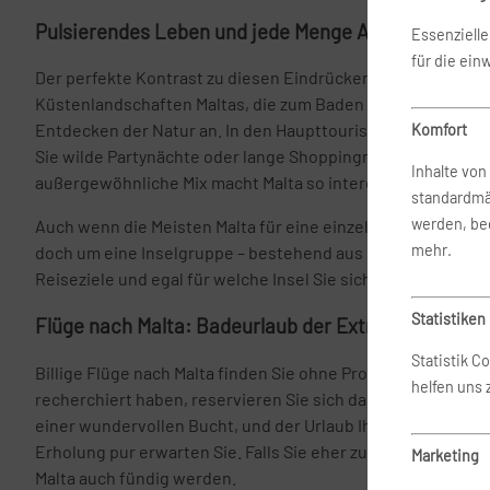
Pulsierendes Leben und jede Menge Abwechslung
Essenziell
für die ein
Der perfekte Kontrast zu diesen Eindrücken sind die beei
Küstenlandschaften Maltas, die zum Baden einladen oder 
Entdecken der Natur an. In den Haupttouristenzentren wie 
Komfort
Sie wilde Partynächte oder lange Shoppingnachmittage ver
Inhalte vo
außergewöhnliche Mix macht Malta so interessant.
standardmä
werden, bed
Auch wenn die Meisten Malta für eine einzelne Insel halten, 
mehr.
doch um eine Inselgruppe – bestehend aus Malta, Gozo und 
Reiseziele und egal für welche Insel Sie sich entscheiden, e
Statistiken
Flüge nach Malta: Badeurlaub der Extraklasse
Statistik C
Billige Flüge nach Malta finden Sie ohne Probleme online. 
helfen uns
recherchiert haben, reservieren Sie sich dann nur noch ein
einer wundervollen Bucht, und der Urlaub Ihres Lebens k
Erholung pur erwarten Sie. Falls Sie eher zu den aktiven M
Marketing
Malta auch fündig werden.