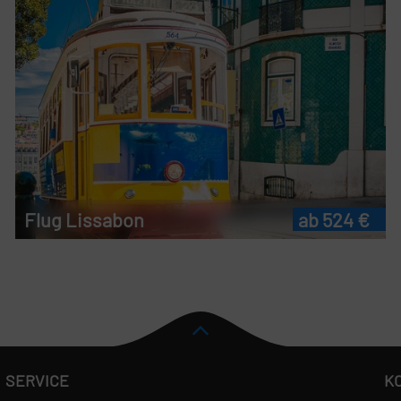
Flug Lissabon
ab 524 €
SERVICE
K