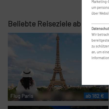
Marketing-
um persona
über Websi
Beliebte Reiseziele ab Malta
Datenschut
Wir betrach
bereitgest
zu schütze
an, um ein
Information
Flug Paris
ab 182 €