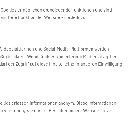
Römerzeit erwartet Sie ebenf
e Cookies ermöglichen grundlegende Funktionen und sind
auch die die St. Paul’s Cathe
wandfreie Funktion der Website erforderlich.
mittelalterliche Haus und da
ndruckenden
sich zum Spazierengehen und
Wenn Sie noch etwas mehr Zeit
Sliema oder St. Julians können
auch die dortigen steinzeitlic
bringen. Gerade dieser
Felsformationen am und im Me
n Videoplattformen und Social-Media-Plattformen werden
ßig blockiert. Wenn Cookies von externen Medien akzeptiert
Keine Zeit verlieren, Flüg
arf der Zugriff auf diese Inhalte keiner manuellen Einwilligung
so handelt es sich in Wahrheit
Comino. Alles beliebte
Und? Wäre Malta genau das Rich
in Traumurlaub ist garantiert.
wie möglich Ihre Flüge nach Ma
besonders einfach mit dem Onl
beginnt der Urlaub dann bere
ookies erfassen Informationen anonym. Diese Informationen
Nachdem Sie Flüge nach Malta
 zu verstehen, wie unsere Besucher unsere Website nutzen.
 schönes Hotel in der Nähe
ann beginnen. Entspannung und
enschen zählen, werden Sie auf