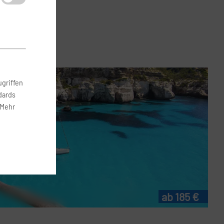
griffen
dards
 Mehr
ab 185 €