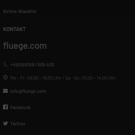
verwendet, um
Airline-Blacklist
personalisierte
Werbung anzuzeigen.
Sie tun dies, indem
KONTAKT
sie Besucher über
Websites hinweg
fluege.com
verfolgen.
+49 (0) 6109 / 505 400
Datenschutzerklärung
Wir betrachten es als unsere
Mo – Fr: 09.00 – 19.00 Uhr / Sa – So: 10.00 – 14.00 Uhr
vorrangige Aufgabe, die
Vertraulichkeit der von Ihnen
info@fluege.com
bereitgestellten
personenbezogenen Daten zu
Facebook
wahren und diese vor
unbefugten Zugriffen zu
Twitter
schützen. Deshalb wenden wir
äußerste Sorgfalt und