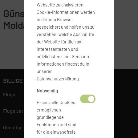
Webseite zu analysieren.
Günstige Flüge nach
Cookie-Informationen werden
in deinem Browser
Moldawien buchen
gespeichert und helfen uns zu
verstehen, welche Abschnitte
der Website für dich am
interessantesten und
nützlichsten sind. Genauere
Informationen findest du in
unserer
Datenschutzerklärung
.
BILLIGE FLÜGE BUCHEN
Notwendig
Flüge
Essenzielle Cookies
ermöglichen
Flüge vergleichen
grundlegende
Funktionen und sind
Günstige Flüge
für die einwandfreie