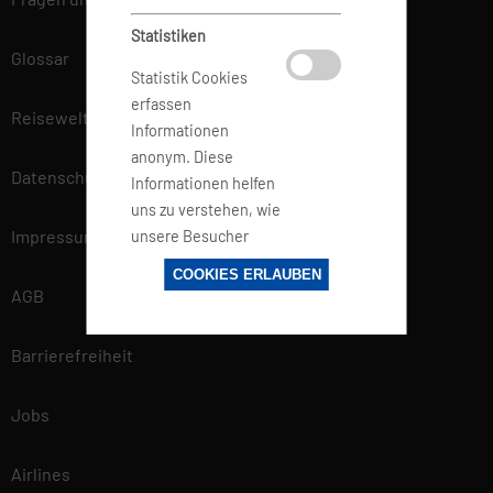
Statistiken
Glossar
Statistik Cookies
erfassen
Reisewelt
Informationen
anonym. Diese
Datenschutz
Informationen helfen
uns zu verstehen, wie
Impressum
unsere Besucher
unsere Website
COOKIES ERLAUBEN
nutzen.
AGB
Barrierefreiheit
Marketing
Marketing-Cookies
Jobs
werden von
Drittanbietern oder
Airlines
Publishern