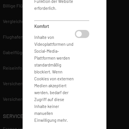
Funktion der Website
Billige Flüge
erforderlich.
Vergleichsportal
Komfort
Flughafen Informationen
Inhalte von
Videoplattformen und
Social-Media-
Gabelflüge
Plattformen werden
standardmäßig
Reiseinfo
blockiert. Wenn
Cookies von externen
Versicherung
Medien akzeptiert
werden, bedarf der
Versicherungsvertrag widerrufen
Zugriff auf diese
Inhalte keiner
manuellen
SERVICE
Einwilligung mehr.
Fragen und Antworten