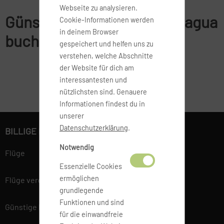
Webseite zu analysieren.
Günstige Flüge nach Nicaragua
Cookie-Informationen werden
in deinem Browser
buchen
gespeichert und helfen uns zu
verstehen, welche Abschnitte
der Website für dich am
interessantesten und
nützlichsten sind. Genauere
Informationen findest du in
unserer
Datenschutzerklärung
.
BILLIGE FLÜGE BUCHEN
Notwendig
Flüge
Essenzielle Cookies
ermöglichen
Flüge vergleichen
grundlegende
Funktionen und sind
Günstige Flüge
für die einwandfreie