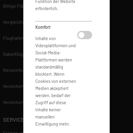
Funktion der Website
Billige Flüge
erforderlich.
Vergleichsportal
Komfort
Flughafen Informationen
Inhalte von
Videoplattformen und
Social-Media-
Gabelflüge
Plattformen werden
standardmäßig
Reiseinfo
blockiert. Wenn
Cookies von externen
Versicherung
Medien akzeptiert
werden, bedarf der
Versicherungsvertrag widerrufen
Zugriff auf diese
Inhalte keiner
manuellen
SERVICE
Einwilligung mehr.
Fragen und Antworten