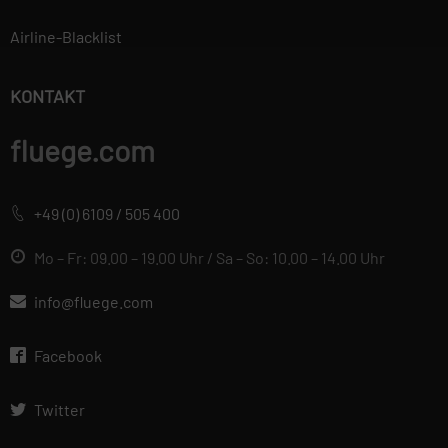
verwendet, um
Airline-Blacklist
personalisierte
Werbung anzuzeigen.
Sie tun dies, indem
KONTAKT
sie Besucher über
Websites hinweg
fluege.com
verfolgen.
+49 (0) 6109 / 505 400
Datenschutzerklärung
Wir betrachten es als unsere
Mo – Fr: 09.00 – 19.00 Uhr / Sa – So: 10.00 – 14.00 Uhr
vorrangige Aufgabe, die
Vertraulichkeit der von Ihnen
info@fluege.com
bereitgestellten
personenbezogenen Daten zu
Facebook
wahren und diese vor
unbefugten Zugriffen zu
Twitter
schützen. Deshalb wenden wir
äußerste Sorgfalt und