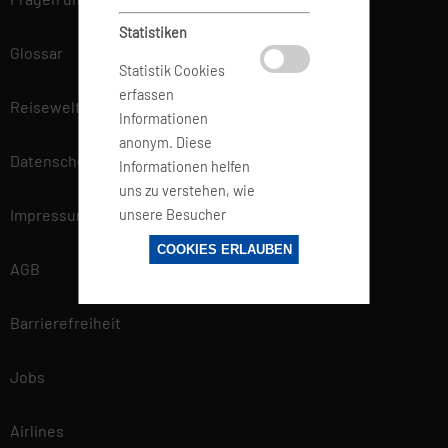
Statistiken
Glossar
Statistik Cookies
erfassen
Reisewelt
Informationen
anonym. Diese
Datenschutz
Informationen helfen
uns zu verstehen, wie
Impressum
unsere Besucher
unsere Website
COOKIES ERLAUBEN
nutzen.
AGB
Barrierefreiheit
Marketing
Marketing-Cookies
Jobs
werden von
Drittanbietern oder
Airlines
Publishern