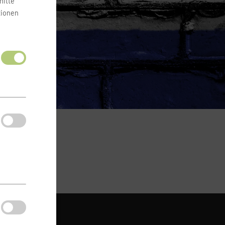
nitte
tionen
ONTAKT