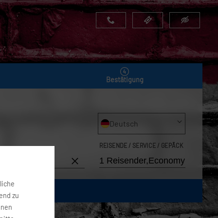
Bestätigung
Deutsch
REISENDE / SERVICE / GEPÄCK
9. Aug 2026
liche
fend zu
onen