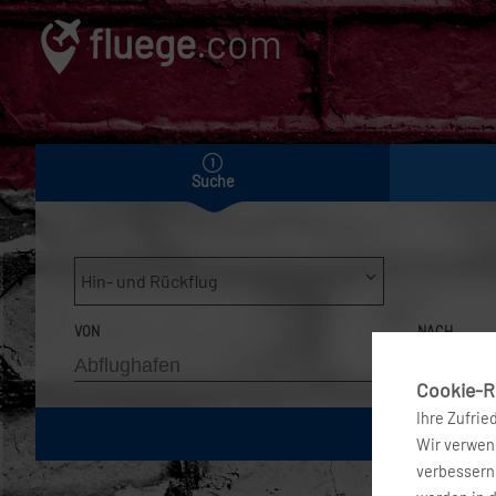
fluege
.com
Suche
Hin- und Rückflug
VON
NACH
Cookie-Ri
Ihre Zufrie
Wir verwend
verbessern 