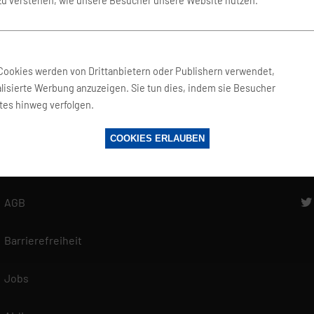
 zu verstehen, wie unsere Besucher unsere Website nutzen.
Fragen und Antworten
f
Glossar
Cookies werden von Drittanbietern oder Publishern verwendet,
Reisewelt
lisierte Werbung anzuzeigen. Sie tun dies, indem sie Besucher
tes hinweg verfolgen.
Datenschutz
COOKIES ERLAUBEN
zerklärung
Impressum
ten es als unsere vorrangige Aufgabe, die Vertraulichkeit der von Ihnen
ellten personenbezogenen Daten zu wahren und diese vor unbefugten Zu
n. Deshalb wenden wir äußerste Sorgfalt und Modernste Sicherheitsstan
AGB
en maximalen Schutz Ihrer personenbezogenen Daten zu gewährleisten.
en findest du in unserer Datenschutzerklärung.
Barrierefreiheit
Jobs