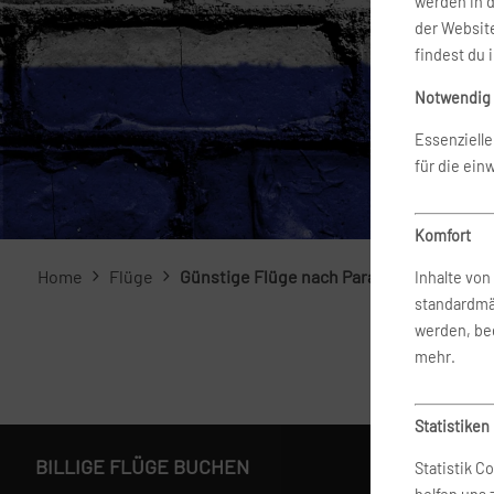
werden in 
der Website
findest du 
Notwendig
Essenziell
für die ein
Komfort
Home
Flüge
Günstige Flüge nach Paraguay buchen
Inhalte vo
standardmä
werden, bed
mehr.
Statistiken
BILLIGE FLÜGE BUCHEN
Statistik C