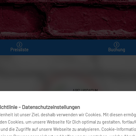
Preisliste
Buchung
ABFLUGDATUM
1
12. Aug 2026
chtlinie - Datenschutzeinstellungen
denheit ist unser Ziel, deshalb verwenden wir Cookies. Mit diesen ermög
FLÜGE FINDEN
en Cookies, um unsere Webseite für Dich optimal zu gestalten, fortlau
und die Zugriffe auf unsere Webseite zu analysieren. Cookie-Informati