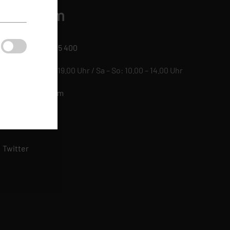
luege.com
+49 (0) 6109 / 505 400
Mo – Fr: 09.00 – 19.00 Uhr / Sa – So: 10.00 – 14.00 Uhr
info@fluege.com
Facebook
griffen
dards
Twitter
 Mehr