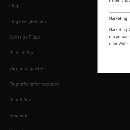
helfen uns
Flüge
Marketing
Flüge vergleichen
Marketing-
Günstige Flüge
um persona
über Websi
Billige Flüge
Datenschut
Vergleichsportal
Wir betrach
bereitgest
zu schütze
Flughafen Informationen
an, um ein
Information
Gabelflüge
Reiseinfo