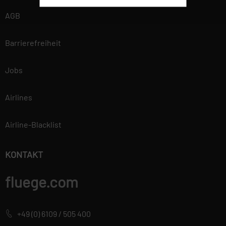
Drittanbietern oder
AGB
Publishern
verwendet, um
Barrierefreiheit
personalisierte
Werbung anzuzeigen.
Sie tun dies, indem
Jobs
sie Besucher über
Websites hinweg
Airlines
verfolgen.
Airline-Blacklist
Datenschutzerklärung
Wir betrachten es als unsere
KONTAKT
vorrangige Aufgabe, die
Vertraulichkeit der von Ihnen
fluege.com
bereitgestellten
personenbezogenen Daten zu
wahren und diese vor
+49 (0) 6109 / 505 400
unbefugten Zugriffen zu