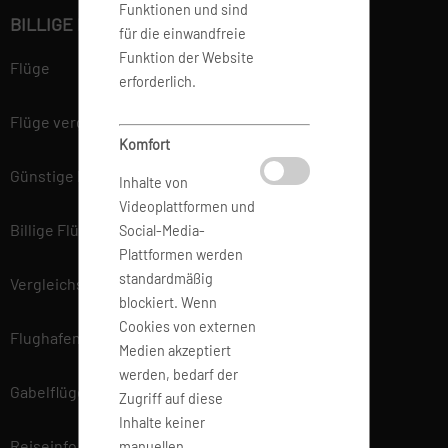
Funktionen und sind
BILLIGE FLÜGE BUCHEN
für die einwandfreie
Funktion der Website
Flüge
erforderlich.
Flüge vergleichen
Komfort
Günstige Flüge
Inhalte von
Videoplattformen und
Billige Flüge
Social-Media-
Plattformen werden
standardmäßig
Vergleichsportal
blockiert. Wenn
Cookies von externen
Flughafen Informationen
Medien akzeptiert
werden, bedarf der
Gabelflüge
Zugriff auf diese
Inhalte keiner
Reiseinfo
manuellen