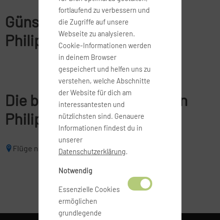
fortlaufend zu verbessern und
Günstige Flüge nach
die Zugriffe auf unsere
Webseite zu analysieren.
Philippinen buchen
Cookie-Informationen werden
in deinem Browser
gespeichert und helfen uns zu
verstehen, welche Abschnitte
der Website für dich am
Die beliebsten Reiseziele in
interessantesten und
Philippinen
nützlichsten sind. Genauere
Informationen findest du in
unserer
Flüge nach Manila
Datenschutzerklärung
.
Notwendig
Essenzielle Cookies
ermöglichen
grundlegende