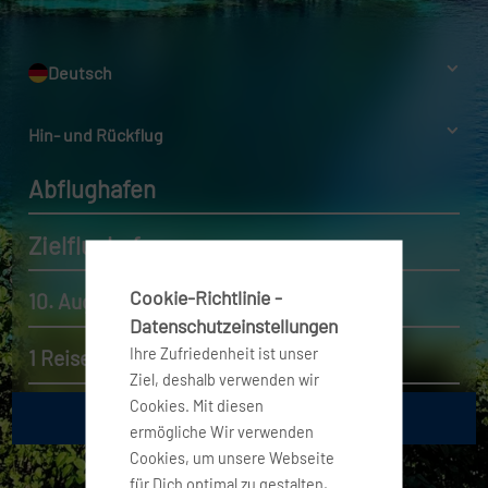
Deutsch
Hin- und Rückflug
Abflughafen
Zielflughafen
Cookie-Richtlinie -
10. Aug. 2026 - 17. Aug. 2026
Datenschutzeinstellungen
Ihre Zufriedenheit ist unser
1 Reisender, Economy
Ziel, deshalb verwenden wir
Cookies. Mit diesen
ermögliche Wir verwenden
Cookies, um unsere Webseite
für Dich optimal zu gestalten,