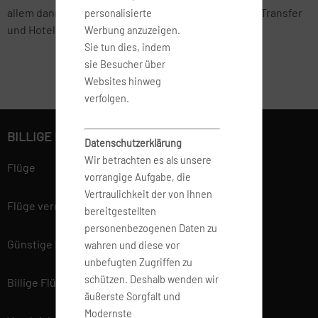
allem dann, wenn man den Flug in Kombination mit Transfer
personalisierte
und Hotel bucht.
Werbung anzuzeigen.
Sie tun dies, indem
sie Besucher über
Websites hinweg
verfolgen.
BILLIGE FLÜGE BUCHEN
Datenschutzerklärung
Wir betrachten es als unsere
Flüge
vorrangige Aufgabe, die
Vertraulichkeit der von Ihnen
Flüge vergleichen
bereitgestellten
personenbezogenen Daten zu
Günstige Flüge
wahren und diese vor
unbefugten Zugriffen zu
schützen. Deshalb wenden wir
Billige Flüge
äußerste Sorgfalt und
Modernste