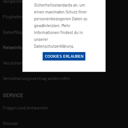
Vergleichsportal
Sicherheitsstandards an, um
einen maximalen Schutz Ihrer
Flughafen Informationen
personenbezogenen Daten zu
gewährleisten. Mehr
Gabelflüge
Informationen findest du in
unserer
Datenschutzerklärung.
Reiseinfo
COOKIES ERLAUBEN
Versicherung
Versicherungsvertrag widerrufen
SERVICE
Fragen und Antworten
Glossar