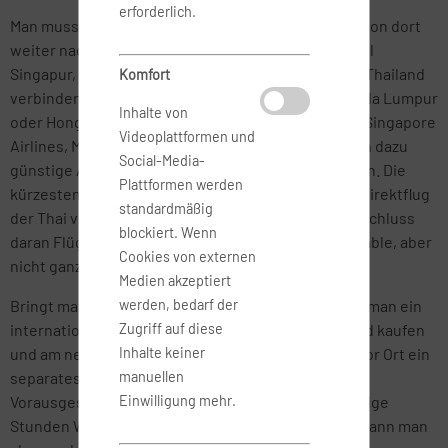
erforderlich.
Man muss von Deutschland aus nach Bangkok und von dort
weiter nach Koh Samui fliegen. Es sei denn, man will
Singapur, Malaysia oder China mit einer Reise nach Thailand
Komfort
verbinden. Dann kann man direkt von Singapur, Kuala Lumpur
Inhalte von
oder Hongkong Flüge nach Koh Samui bekommen. Singapore
Videoplattformen und
Airlines, Malaysia Airlines oder Cathay Pacific bieten dazu
Social-Media-
günstige Add-On-Tarife für Flüge nach Koh Samui an. Die
Plattformen werden
kürzesten Flugzeiten hat man natürlich mit einem Direktflug
standardmäßig
der Thai von Deutschland nach Bangkok und im Anschluss
blockiert. Wenn
daran Flüge nach Koh Samui mit Thai, eine komfortable, aber
Cookies von externen
nicht ganz preiswerte Airline.
Medien akzeptiert
werden, bedarf der
Bringt man die nötige Zeit und Nerven mit, so kann man ein
Zugriff auf diese
internationales Ticket nach Bangkok in Deutschland kaufen
Inhalte keiner
und am neuen internationalen Airport in Bangkok vor Ort ein
manuellen
separates Rückflugticket der Bangkok Airways.
Einwilligung mehr.
Vorausgesetzt man ist bereit, unter Umständen einige
Stunden Wartezeit in Kauf zu nehmen. Die Tickets kann man