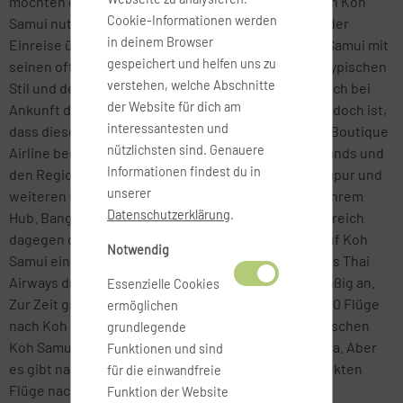
möchten daher direkt und ohne Umwege Flüge nach Koh
Cookie-Informationen werden
Samui nutzen. Das erspart den üblichen Stress bei der
in deinem Browser
Einreise über Bangkok. Der kleine Airport von Koh Samui mit
gespeichert und helfen uns zu
seinen offenen, einstöckigen Gebäuden im landestypischen
verstehen, welche Abschnitte
Stil und den gepflegten Grünanlagen vermittelt gleich bei
der Website für dich am
Ankunft das richtige Urlaubsfeeling. Das Problem jedoch ist,
interessantesten und
dass dieser Airport Bangkok Airways gehört. Diese Boutique
nützlichsten sind. Genauere
Airline bedient lokale Flugstrecken innerhalb Thailands und
Informationen findest du in
den Regionalverkehr zwischen Singapur, Kuala Lumpur und
unserer
weiteren Metropolen Südostasien und Koh Samui, ihrem
Datenschutzerklärung
.
Hub. Bangkok Airways hat sich bis Ende 2007 erfolgreich
dagegen gewehrt, anderen Airlines Landerechte auf Koh
Notwendig
Samui einzuräumen. Inzwischen hat sich wenigstens Thai
Airways durchgesetzt und fliegt Koh Samui regelmäßig an.
Essenzielle Cookies
Zur Zeit gibt es täglich nach und von Bangkok fast 20 Flüge
ermöglichen
nach Koh Samui und weitere Flugverbindungen zwischen
grundlegende
Koh Samui und Phuket, Krabi, Chiang Mai und Pattaya. Aber
Funktionen und sind
es gibt nach wie vor von Deutschland aus keine direkten
für die einwandfreie
Flüge nach Koh Samui.
Funktion der Website