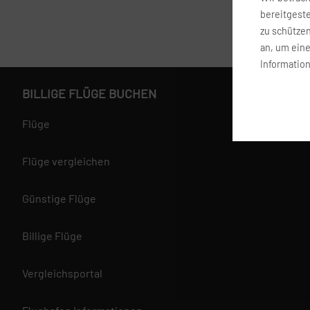
bereitgest
zu schütze
an, um ein
Information
BILLIGE FLÜGE BUCHEN
Flüge
Flüge vergleichen
Günstige Flüge
Billige Flüge
Vergleichsportal