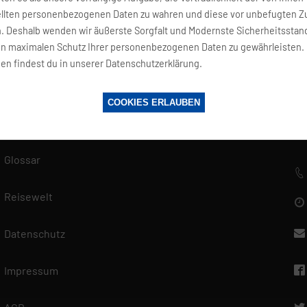
ellten personenbezogenen Daten zu wahren und diese vor unbefugten Zu
n. Deshalb wenden wir äußerste Sorgfalt und Modernste Sicherheitsstan
en maximalen Schutz Ihrer personenbezogenen Daten zu gewährleisten.
en findest du in unserer Datenschutzerklärung.
SERVICE
K
COOKIES ERLAUBEN
Fragen und Antworten
f
Glossar
Reisewelt
Datenschutz
Impressum