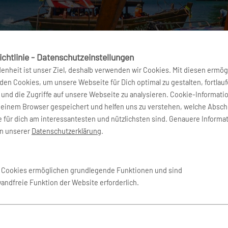
chtlinie - Datenschutzeinstellungen
denheit ist unser Ziel, deshalb verwenden wir Cookies. Mit diesen ermög
en Cookies, um unsere Webseite für Dich optimal zu gestalten, fortlau
und die Zugriffe auf unsere Webseite zu analysieren. Cookie-Informati
deinem Browser gespeichert und helfen uns zu verstehen, welche Absch
 für dich am interessantesten und nützlichsten sind. Genauere Informa
land
in unserer
Datenschutzerklärung
.
gsten Sehenswürdigkeiten, Aktivi
e Cookies ermöglichen grundlegende Funktionen und sind
wandfreie Funktion der Website erforderlich.
enes Fischerdorf und hat sich zwischenzeitlich zum Verwaltungsz