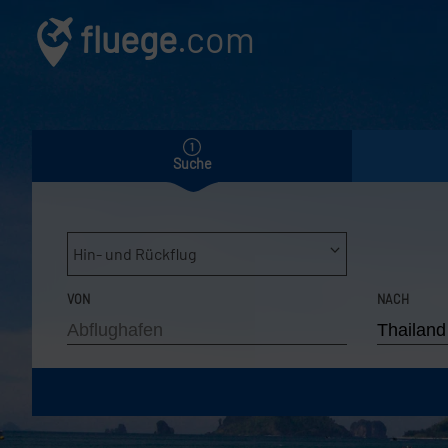
fluege
.com
Suche
Hin- und Rückflug
VON
NACH