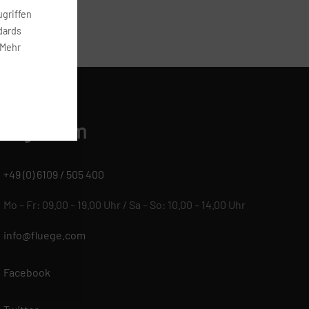
griffen
dards
 Mehr
ONTAKT
luege.com
+49 (0) 6109 / 505 400
Mo – Fr: 09.00 – 19.00 Uhr / Sa – So: 10.00 – 14.00 Uhr
info@fluege.com
Facebook