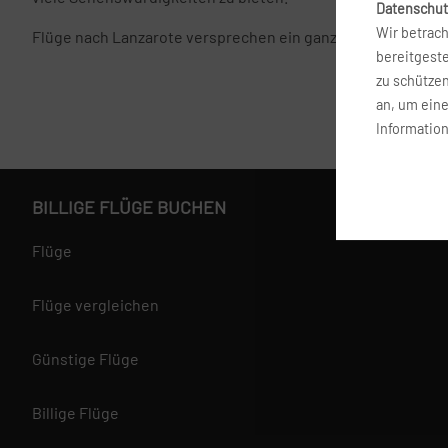
Datenschut
Wir betrach
Flüge nach Lanzarote versprechen ein ganz außergewöhnlic
bereitgest
zu schütze
an, um ein
Information
BILLIGE FLÜGE BUCHEN
Flüge
Flüge vergleichen
Günstige Flüge
Billige Flüge