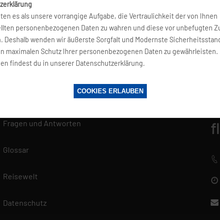
zerklärung
ten es als unsere vorrangige Aufgabe, die Vertraulichkeit der von Ihnen
hes Urlaubserlebnis und erfreuen sich ständig steigender Belie
ellten personenbezogenen Daten zu wahren und diese vor unbefugten Zu
n. Deshalb wenden wir äußerste Sorgfalt und Modernste Sicherheitsstan
en maximalen Schutz Ihrer personenbezogenen Daten zu gewährleisten.
en findest du in unserer Datenschutzerklärung.
COOKIES ERLAUBEN
SERVICE
K
Fragen und Antworten
f
Glossar
Reisewelt
Datenschutz