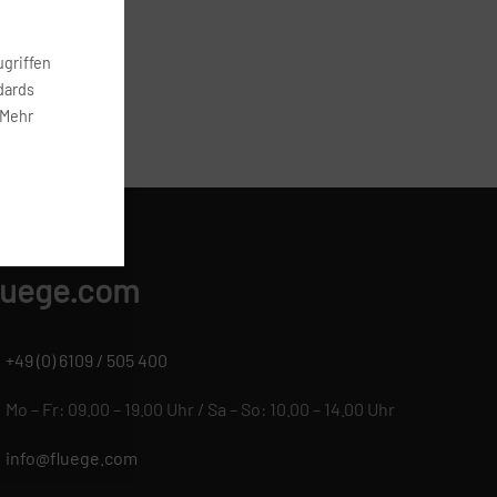
btheit.
griffen
dards
 Mehr
ONTAKT
luege.com
+49 (0) 6109 / 505 400
Mo – Fr: 09.00 – 19.00 Uhr / Sa – So: 10.00 – 14.00 Uhr
info@fluege.com