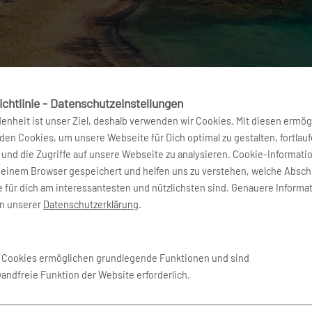
chtlinie - Datenschutzeinstellungen
denheit ist unser Ziel, deshalb verwenden wir Cookies. Mit diesen ermög
en Cookies, um unsere Webseite für Dich optimal zu gestalten, fortlau
und die Zugriffe auf unsere Webseite zu analysieren. Cookie-Informati
deinem Browser gespeichert und helfen uns zu verstehen, welche Absch
 Spanien
 für dich am interessantesten und nützlichsten sind. Genauere Informa
in unserer
Datenschutzerklärung
.
igsten Sehenswürdigkeiten, Aktivi
e Cookies ermöglichen grundlegende Funktionen und sind
wandfreie Funktion der Website erforderlich.
arische Inseln genannt, die etwa 140 Kilometer westlich von Ma