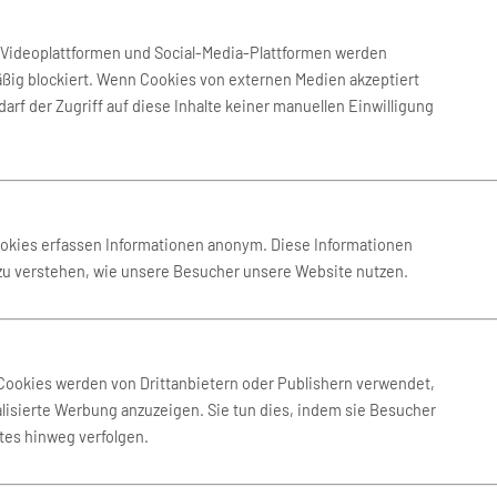
r dennoch gehören die Kanarischen Inseln zu Spanien und bilde
n Videoplattformen und Social-Media-Plattformen werden
ßig blockiert. Wenn Cookies von externen Medien akzeptiert
enutzt, da man sich hier wie auch auf den anderen Kanarischen 
arf der Zugriff auf diese Inhalte keiner manuellen Einwilligung
bedient werden, haben den Flughafen Arrecife zum Ziel. Der Flu
sagieren zählt der Flughafen zu den zehn größten in Spanien. Er
ichen können. Die Flüge nach Lanzarote werden von vielen europ
igen erspart.
chen, und man kann sich dabei sogar einen bestimmten Platz, z
ookies erfassen Informationen anonym. Diese Informationen
Flüge nach Lanzarote zu erhalten.
 zu verstehen, wie unsere Besucher unsere Website nutzen.
gung der Inselbewohner dar. Mit einfachen Hilfsmitteln wurde
em erhöhten Wasserverbrauch durch die Touristenströme machten
erwasserentsalzungsanlagen im Einsatz.
Cookies werden von Drittanbietern oder Publishern verwendet,
lisierte Werbung anzuzeigen. Sie tun dies, indem sie Besucher
ner Einzigartigkeit jährlich Millionen von Besuchern an. Die Insel
tes hinweg verfolgen.
 Wetterlage, die nur auf den Canaren vorkommt. Staubpartikel 
ch mit Zeugnissen der bewegten Geschichte der Insel kann Lan