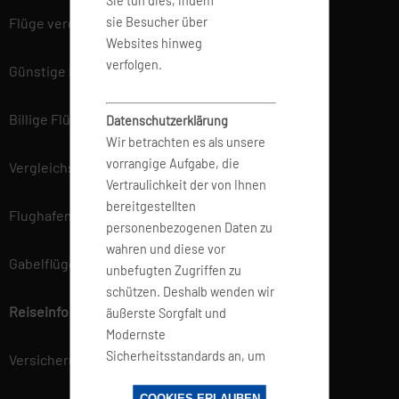
Sie tun dies, indem
sie Besucher über
Flüge vergleichen
Websites hinweg
verfolgen.
Günstige Flüge
Billige Flüge
Datenschutzerklärung
Wir betrachten es als unsere
vorrangige Aufgabe, die
Vergleichsportal
Vertraulichkeit der von Ihnen
bereitgestellten
Flughafen Informationen
personenbezogenen Daten zu
wahren und diese vor
Gabelflüge
unbefugten Zugriffen zu
schützen. Deshalb wenden wir
Reiseinfo
äußerste Sorgfalt und
Modernste
Sicherheitsstandards an, um
Versicherung
einen maximalen Schutz Ihrer
personenbezogenen Daten zu
COOKIES ERLAUBEN