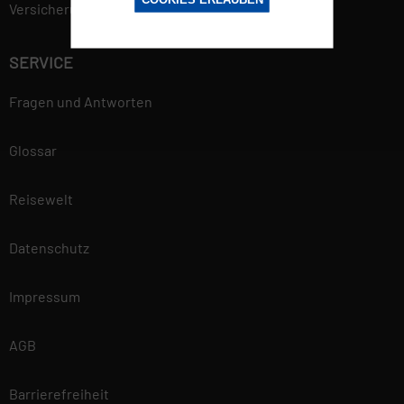
Versicherungsvertrag widerrufen
gewährleisten. Mehr
Informationen findest du in
SERVICE
unserer
Datenschutzerklärung.
Fragen und Antworten
Glossar
Reisewelt
Datenschutz
Impressum
AGB
Barrierefreiheit