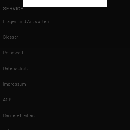
gewährleisten. Mehr
SERVICE
Informationen findest du in
unserer
Fragen und Antworten
Datenschutzerklärung.
Glossar
Reisewelt
Datenschutz
Impressum
AGB
Barrierefreiheit