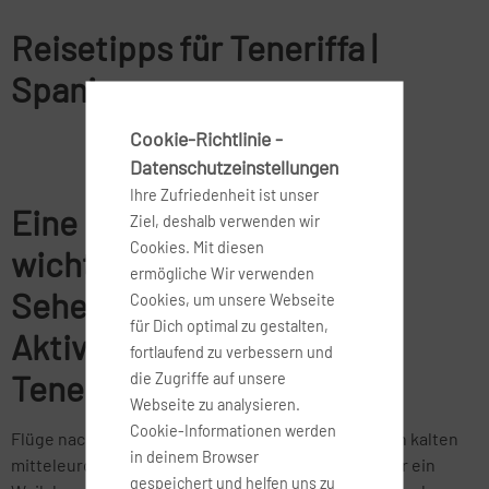
Reisetipps für Teneriffa |
Spanien
Cookie-Richtlinie -
Datenschutzeinstellungen
Ihre Zufriedenheit ist unser
Eine Übersicht über die
Ziel, deshalb verwenden wir
Cookies. Mit diesen
wichtigsten
ermögliche Wir verwenden
Sehenswürdigkeiten,
Cookies, um unsere Webseite
für Dich optimal zu gestalten,
Aktivitäten, und Tipps für
fortlaufend zu verbessern und
Teneriffa (Spanien)
die Zugriffe auf unsere
Webseite zu analysieren.
Cookie-Informationen werden
Flüge nach Teneriffa sind wie geschaffen dafür, den kalten
in deinem Browser
mitteleuropäischen Herbst- und Wintermonaten für ein
gespeichert und helfen uns zu