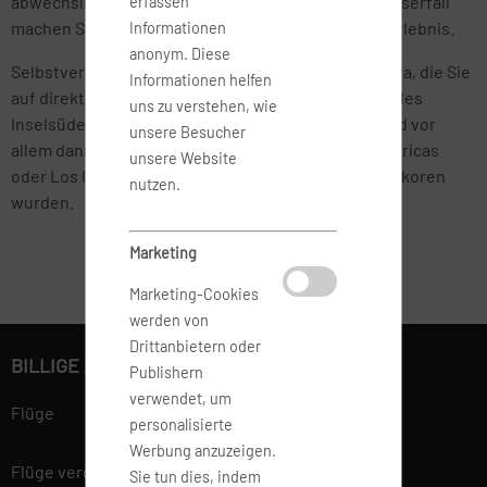
abwechslungsreiche Botanik und ein tosender Wasserfall
erfassen
machen Spaziergänge durch den Taoro-Park zum Erlebnis.
Informationen
anonym. Diese
Selbstverständlich gibt es auch Flüge nach Teneriffa, die Sie
Informationen helfen
auf direktem Wege in die quirligen Urlauberstädte des
uns zu verstehen, wie
Inselsüdens führen. Diese Flüge nach Teneriffa sind vor
unsere Besucher
allem dann empfehlenswert, wenn Playa de las Americas
unsere Website
oder Los Cristianos als endgültige Reiseziele auserkoren
nutzen.
wurden.
Marketing
Marketing-Cookies
werden von
Drittanbietern oder
BILLIGE FLÜGE BUCHEN
Publishern
verwendet, um
Flüge
personalisierte
Werbung anzuzeigen.
Flüge vergleichen
Sie tun dies, indem