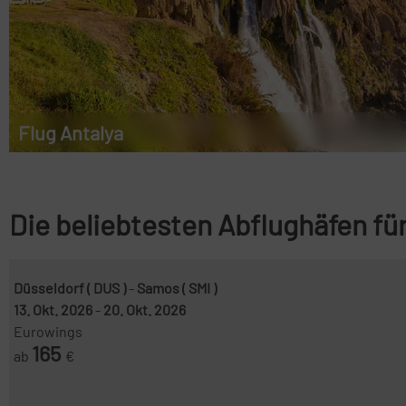
Flug Antalya
Die beliebtesten Abflughäfen f
Düsseldorf ( DUS )
-
Samos ( SMI )
13. Okt. 2026
-
20. Okt. 2026
Eurowings
165
ab
€