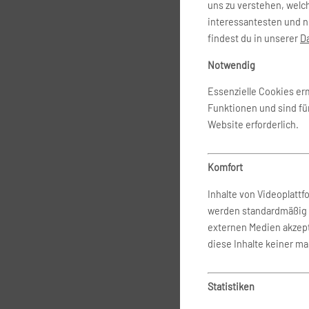
uns zu verstehen, welc
interessantesten und n
findest du in unserer
D
Notwendig
Essenzielle Cookies e
Funktionen und sind fü
Website erforderlich.
Komfort
Inhalte von Videoplatt
werden standardmäßig 
externen Medien akzepti
diese Inhalte keiner ma
Statistiken