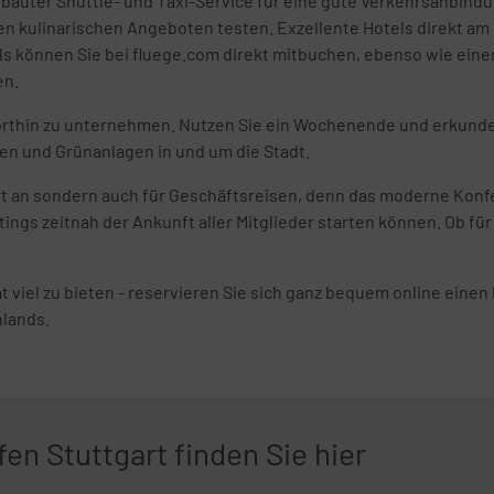
uter Shuttle- und Taxi-Service für eine gute Verkehrsanbindung
n kulinarischen Angeboten testen. Exzellente Hotels direkt am
ls können Sie bei fluege.com direkt mitbuchen, ebenso wie eine
en.
 dorthin zu unternehmen. Nutzen Sie ein Wochenende und erkunde
n und Grünanlagen in und um die Stadt.
gart an sondern auch für Geschäftsreisen, denn das moderne Konf
gs zeitnah der Ankunft aller Mitglieder starten können. Ob für 4
t viel zu bieten - reservieren Sie sich ganz bequem online einen 
hlands.
en Stuttgart finden Sie hier