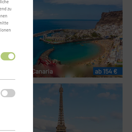
liche
fend zu
onen
nitte
tionen
Flug Gran Canaria
ab 154 €