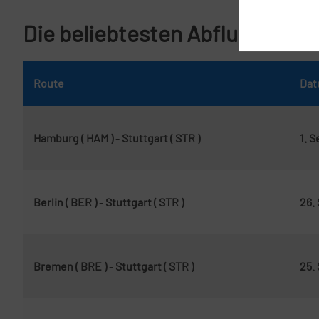
Die beliebtesten Abflughäfen f
Route
Da
Hamburg ( HAM )
-
Stuttgart ( STR )
1. 
Berlin ( BER )
-
Stuttgart ( STR )
26.
Bremen ( BRE )
-
Stuttgart ( STR )
25.