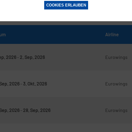
COOKIES ERLAUBEN
ür Flüge nach Stuttgart
tum
Airline
Sep. 2026
-
2. Sep. 2026
Eurowings
 Sep. 2026
-
3. Okt. 2026
Eurowings
 Sep. 2026
-
28. Sep. 2026
Eurowings