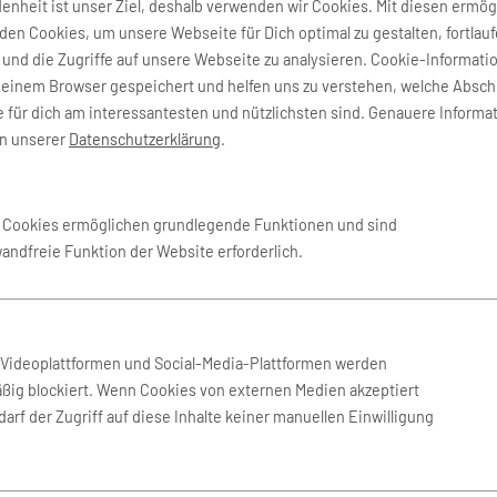
denheit ist unser Ziel, deshalb verwenden wir Cookies. Mit diesen ermög
en Cookies, um unsere Webseite für Dich optimal zu gestalten, fortlau
und die Zugriffe auf unsere Webseite zu analysieren. Cookie-Informati
deinem Browser gespeichert und helfen uns zu verstehen, welche Absch
 für dich am interessantesten und nützlichsten sind. Genauere Informa
in unserer
Datenschutzerklärung
.
e Cookies ermöglichen grundlegende Funktionen und sind
wandfreie Funktion der Website erforderlich.
Flug Ibiza
ab 146 €
n Videoplattformen und Social-Media-Plattformen werden
ßig blockiert. Wenn Cookies von externen Medien akzeptiert
arf der Zugriff auf diese Inhalte keiner manuellen Einwilligung