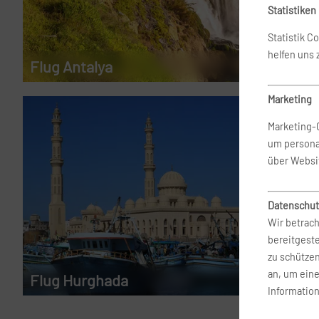
Statistiken
Statistik C
helfen uns
Flug Antalya
Marketing
Marketing-
um persona
über Websi
Datenschut
Wir betrach
bereitgest
zu schütze
an, um ein
Flug Hurghada
ab 235 €
Information