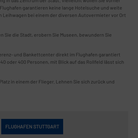
 in das Zentrum der Stadt. Vielleicht wollen Sie vorher
 Flughafen garantieren keine lange Hotelsuche und weite
n Leihwagen bei einem der diversen Autovermieter vor Ort
n Sie die Stadt, erobern Sie Museen, bewundern Sie
erenz- und Bankettcenter direkt im Flughafen garantiert
0 oder 400 Personen, mit Blick auf das Rollfeld lässt sich
Platz in einem der Flieger. Lehnen Sie sich zurück und
FLUGHAFEN STUTTGART