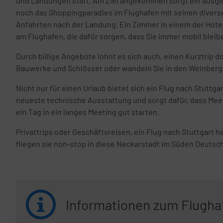
und Landungen statt. Am Ziel angekommen sorgt ein ausgeba
noch das Shoppingparadies im Flughafen mit seinen diverse
Anfahrten nach der Landung. Ein Zimmer in einem der Hote
am Flughafen, die dafür sorgen, dass Sie immer mobil bleib
Durch billige Angebote lohnt es sich auch, einen Kurztrip
Bauwerke und Schlösser oder wandeln Sie in den Weinberge
Nicht nur für einen Urlaub bietet sich ein Flug nach Stutt
neueste technische Ausstattung und sorgt dafür, dass Meetin
ein Tag in ein langes Meeting gut starten.
Privattrips oder Geschäftsreisen, ein Flug nach Stuttgart ha
fliegen sie non-stop in diese Neckarstadt im Süden Deutsc
Informationen zum Flughaf