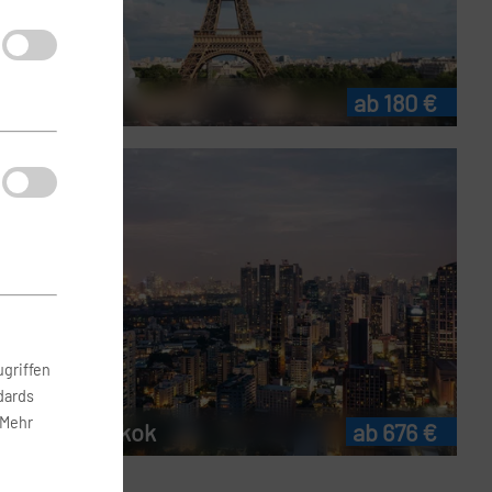
Flug Paris
ab 180 €
griffen
dards
 Mehr
Flug Bangkok
ab 676 €