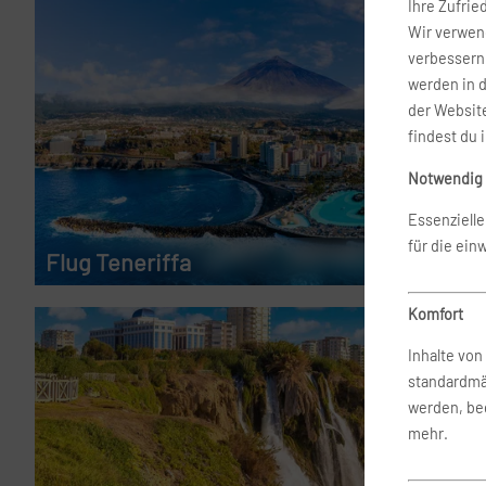
Ihre Zufrie
Wir verwend
verbessern 
werden in 
der Website
findest du 
Notwendig
Essenziell
für die ein
Flug Teneriffa
ab 120 €
Komfort
Inhalte vo
standardmä
werden, bed
mehr.