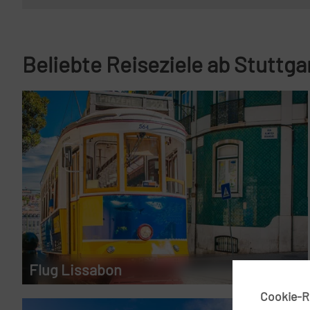
Beliebte Reiseziele ab Stuttga
Flug Lissabon
ab 110 €
Cookie-Ri