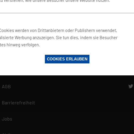
 zu verstehen, wie unsere Besucher unsere Website nutzen.
Fragen und Antworten
f
Glossar
Cookies werden von Drittanbietern oder Publishern verwendet,
Reisewelt
lisierte Werbung anzuzeigen. Sie tun dies, indem sie Besucher
tes hinweg verfolgen.
Datenschutz
COOKIES ERLAUBEN
zerklärung
Impressum
ten es als unsere vorrangige Aufgabe, die Vertraulichkeit der von Ihnen
ellten personenbezogenen Daten zu wahren und diese vor unbefugten Zu
n. Deshalb wenden wir äußerste Sorgfalt und Modernste Sicherheitsstan
AGB
en maximalen Schutz Ihrer personenbezogenen Daten zu gewährleisten.
en findest du in unserer Datenschutzerklärung.
Barrierefreiheit
Jobs