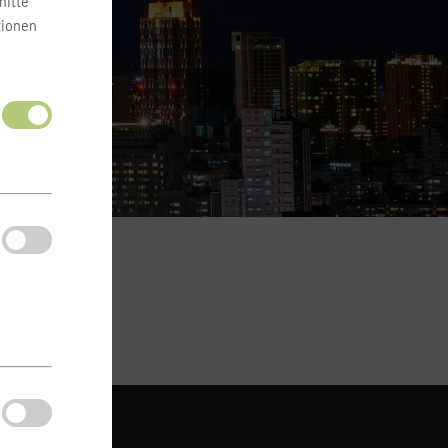
nitte
tionen
ONTAKT