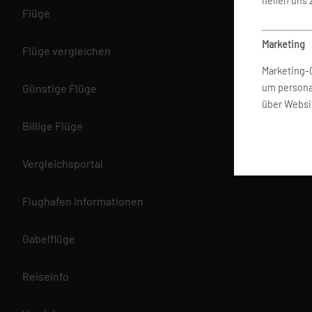
helfen uns
Flüge
Marketing
Flüge vergleichen
Marketing-
Günstige Flüge
um persona
über Websi
Billige Flüge
Datenschut
Vergleichsportal
Wir betrach
bereitgest
zu schütze
Flughafen Informationen
an, um ein
Information
Gabelflüge
Reiseinfo