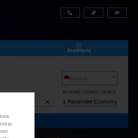
Bestätigung
Deutsch
REISENDE / SERVICE / GEPÄCK
6. Aug 2026
liche
fend zu
onen