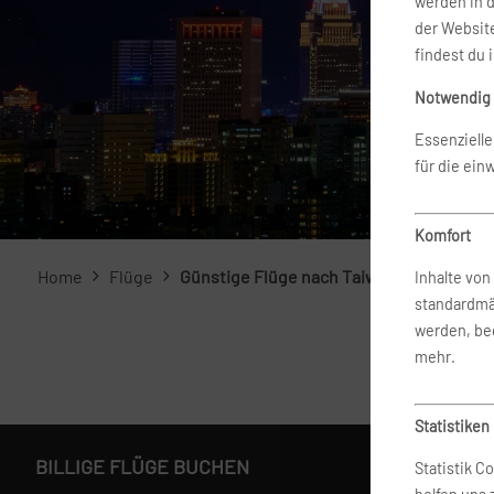
werden in 
der Website
findest du 
Notwendig
Essenziell
für die ein
Komfort
Home
Flüge
Günstige Flüge nach Taiwan buchen
Inhalte vo
standardmä
werden, bed
mehr.
Statistiken
BILLIGE FLÜGE BUCHEN
Statistik C