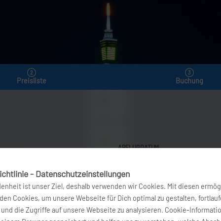
Preisliste
Buchung
ABFLUGDATUM
1
9. Aug 2026
chtlinie - Datenschutzeinstellungen
denheit ist unser Ziel, deshalb verwenden wir Cookies. Mit diesen ermög
FLÜGE FINDEN
en Cookies, um unsere Webseite für Dich optimal zu gestalten, fortlau
und die Zugriffe auf unsere Webseite zu analysieren. Cookie-Informati