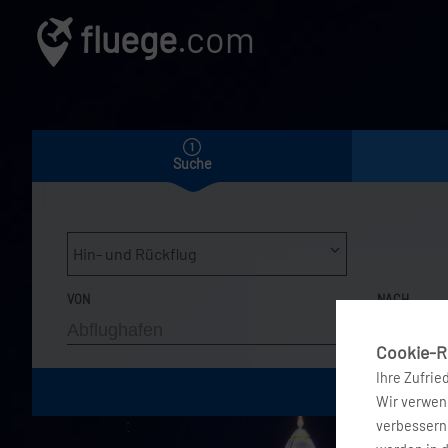
fluege
.com
Suche
Hin- und Rückflug
VON
NACH
Cookie-Ri
Ihre Zufrie
Wir verwend
verbessern 