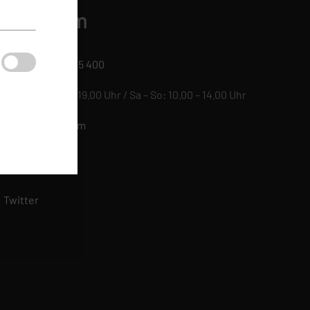
luege.com
+49 (0) 6109 / 505 400
Mo – Fr: 09.00 – 19.00 Uhr / Sa – So: 10.00 – 14.00 Uhr
info@fluege.com
Facebook
griffen
dards
Twitter
 Mehr