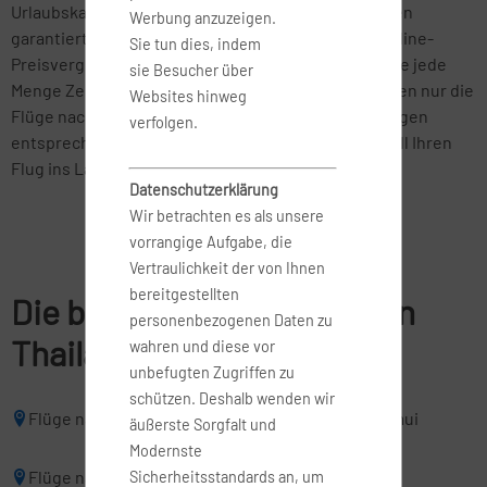
Urlaubskasse nicht zu sehr strapaziert. Wenn Sie den
Werbung anzuzeigen.
garantiert billigsten Flug suchen, hilft Ihnen der Online-
Sie tun dies, indem
Preisvergleich von Fluege.com weiter. So sparen Sie jede
sie Besucher über
Menge Zeit und Frust und erhalten im Handumdrehen nur die
Websites hinweg
Flüge nach Thailand angezeigt, die Ihren Vorstellungen
verfolgen.
entsprechen. So finden Sie ganz einfach und schnell Ihren
Flug ins Land des Lächelns.
Datenschutzerklärung
Wir betrachten es als unsere
vorrangige Aufgabe, die
Vertraulichkeit der von Ihnen
bereitgestellten
Die beliebsten Reiseziele in
personenbezogenen Daten zu
Thailand
wahren und diese vor
unbefugten Zugriffen zu
schützen. Deshalb wenden wir
Flüge nach Bangkok
Flüge nach Ko Samui
äußerste Sorgfalt und
Modernste
Flüge nach Krabi
Flüge nach Phuket
Sicherheitsstandards an, um