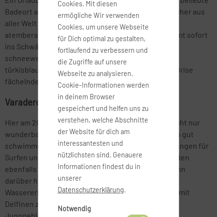
Cookies. Mit diesen
Badeort auf der Halbinsel Hicacos begeistert Besucher aus
ermögliche Wir verwenden
aller Welt – Grund dafür ist der absolut einzigartige,
Cookies, um unsere Webseite
atemberaubend schöne Strand. Wer ihn sieht, kommt sofort
für Dich optimal zu gestalten,
ins Schwärmen. Denn die Kombination aus einem
fortlaufend zu verbessern und
schneeweißen, feinsandigen Strand, glasklarem,
die Zugriffe auf unsere
türkisblauen Wasser und den sanft in der frischen Brise
Webseite zu analysieren.
fächelnden Palmen ist ein einziger Karibiktraum.
Cookie-Informationen werden
in deinem Browser
Varadero: Kilometerlange Karibik-Strände
gespeichert und helfen uns zu
verstehen, welche Abschnitte
Hier am 20 Kilometer langen Strand lässt es sich nicht nur
der Website für dich am
wunderbar in der Sonne faulenzen, sondern ebenso gut
interessantesten und
schwimmen oder Wassersport treiben. Die Bedingungen für
nützlichsten sind. Genauere
Surfen und Wasserski sind optimal und Taucher finden
Informationen findest du in
ebenfalls großartige Tauchreviere vor. Varadero kann
unserer
darüber hinaus zudem mit einem ganz besonderen
Datenschutzerklärung
.
Wassererlebnis punkten: Hier ist es sogar möglich, mit
Delfinen zu schwimmen! Ein Traum für Junge und
Notwendig
Junggebliebene.