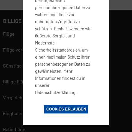
bereitgestellten
personenbezogenen Daten zu
wahren und diese vor
BILLIGE FLÜGE BUCHEN
unbefugten Zugriffen zu
schützen. Deshalb wenden wir
Flüge
äußerste Sorgfalt und
Modernste
Flüge vergleichen
Sicherheitsstandards an, um
einen maximalen Schutz Ihrer
personenbezogenen Daten zu
Günstige Flüge
gewährleisten. Mehr
Informationen findest du in
Billige Flüge
unserer
Datenschutzerklärung.
Vergleichsportal
COOKIES ERLAUBEN
Flughafen Informationen
Gabelflüge