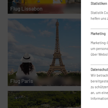
Statistiken
Flug Lissabon
ab 122 €
Statistik C
helfen uns
Marketing
Marketing-
um persona
über Websi
Datenschut
Wir betrach
Flug Paris
ab 176 €
bereitgest
zu schütze
an, um ein
Information