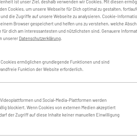
denheit ist unser Ziel, deshalb verwenden wir Cookies. Mit diesen ermög
en Cookies, um unsere Webseite für Dich optimal zu gestalten, fortlau
fen Warschau finden Sie hier
und die Zugriffe auf unsere Webseite zu analysieren. Cookie-Informati
deinem Browser gespeichert und helfen uns zu verstehen, welche Absch
 für dich am interessantesten und nützlichsten sind. Genauere Informa
in unserer
Datenschutzerklärung
.
au
e Cookies ermöglichen grundlegende Funktionen und sind
wandfreie Funktion der Website erforderlich.
n Videoplattformen und Social-Media-Plattformen werden
ßig blockiert. Wenn Cookies von externen Medien akzeptiert
arf der Zugriff auf diese Inhalte keiner manuellen Einwilligung