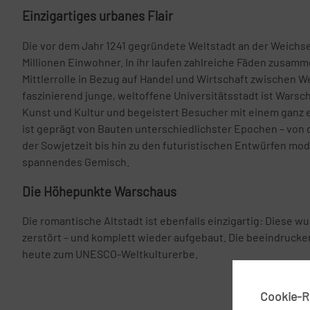
Einzigartiges urbanes Flair
Die vor dem Jahr 1241 gegründete Weltstadt an der Weichse
Millionen Einwohner. In ihr laufen zahlreiche Fäden zusamm
Mittlerrolle in Bezug auf Handel und Wirtschaft zwischen We
faszinierend junge, weltoffene Universitätsstadt ist Wars
Kunst und Kultur und begeistert Besucher mit einem ganz 
ist geprägt von Bauten unterschiedlichster Epochen – von 
der Sowjetzeit bis hin zu den futuristischen Entwürfen mod
spannendes Gemisch.
Die Höhepunkte Warschaus
Die romantische Altstadt ist ebenfalls einzigartig: Diese wu
zerstört – und komplett wieder aufgebaut. Die beeindrucke
heute zum UNESCO-Weltkulturerbe.
Cookie-Ri