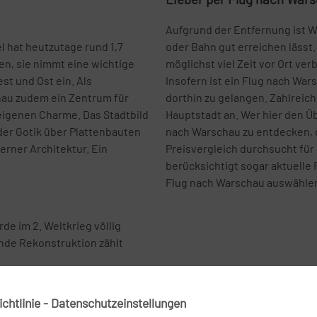
Aufgrund der Entfernung ist Wa
l hat heutzutage rund 1,7
oder Bahn gut erreichen lässt
en, sie nimmt eine wichtige
möglichst viel Zeit vor Ort v
st und Ost ein. Als
Insofern ist ein Flug nach Wa
chau zudem ein Zentrum für
dorthin zu gelangen. Zahlreiche
eigenen Charme. Das Stadtbild
Hauptstadt an. Wer hier den Üb
der Gotik über Plattenbauten
nach Warschau zu entdecken, d
erner Architektur. Ein
Preisvergleich durchsucht für
berücksichtigt sogar aktuelle 
Flug nach Warschau auswähle
rde im 2. Weltkrieg völlig
nde Rekonstruktion zählt
chtlinie - Datenschutzeinstellungen