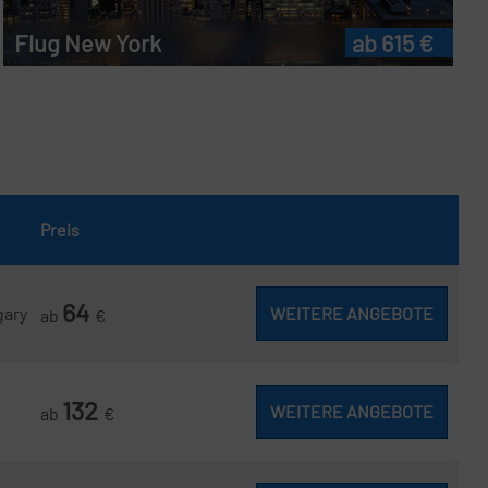
Flug New York
ab 615 €
Preis
64
gary
WEITERE ANGEBOTE
ab
€
132
WEITERE ANGEBOTE
ab
€