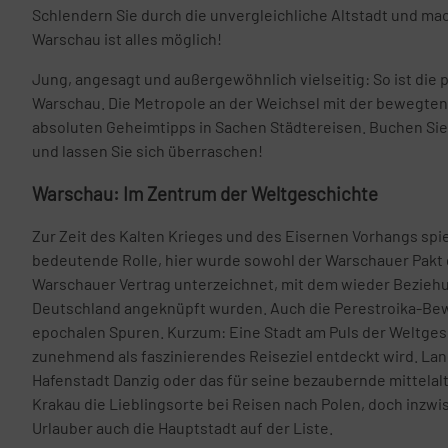
Schlendern Sie durch die unvergleichliche Altstadt und mac
Warschau ist alles möglich!
Jung, angesagt und außergewöhnlich vielseitig: So ist die 
Warschau. Die Metropole an der Weichsel mit der bewegten
absoluten Geheimtipps in Sachen Städtereisen. Buchen Si
und lassen Sie sich überraschen!
Warschau: Im Zentrum der Weltgeschichte
Zur Zeit des Kalten Krieges und des Eisernen Vorhangs spi
bedeutende Rolle, hier wurde sowohl der Warschauer Pakt 
Warschauer Vertrag unterzeichnet, mit dem wieder Bezieh
Deutschland angeknüpft wurden. Auch die Perestroika-Bewe
epochalen Spuren. Kurzum: Eine Stadt am Puls der Weltgesch
zunehmend als faszinierendes Reiseziel entdeckt wird. Lan
Hafenstadt Danzig oder das für seine bezaubernde mittelal
Krakau die Lieblingsorte bei Reisen nach Polen, doch inz
Urlauber auch die Hauptstadt auf der Liste.