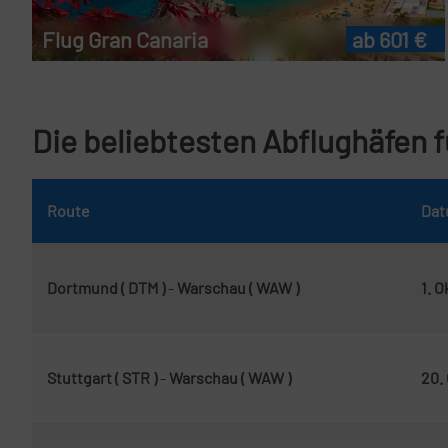
Flug Gran Canaria
ab 601 €
Die beliebtesten Abflughäfen 
Route
Da
Dortmund ( DTM )
-
Warschau ( WAW )
1. 
Stuttgart ( STR )
-
Warschau ( WAW )
20.