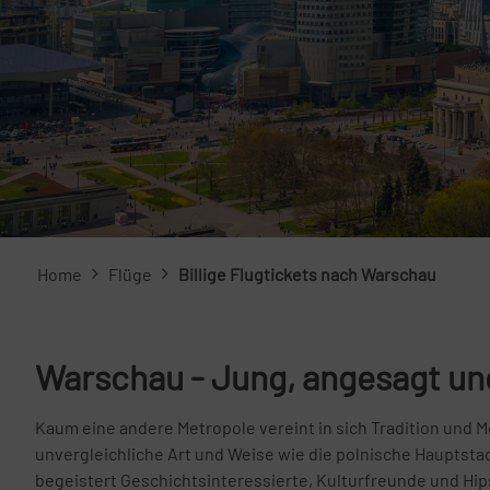
Home
Flüge
Billige Flugtickets nach Warschau
Warschau - Jung, angesagt und
Kaum eine andere Metropole vereint in sich Tradition und 
unvergleichliche Art und Weise wie die polnische Hauptsta
begeistert Geschichtsinteressierte, Kulturfreunde und Hi