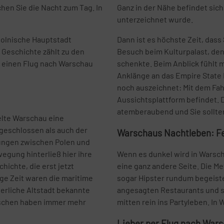
hen Sie die Nacht zum Tag. In
Ganz in der Nähe befindet sic
unterzeichnet wurde.
polnische Hauptstadt
Dann ist es höchste Zeit, dass
 Geschichte zählt zu den
Besuch beim Kulturpalast, den
e einen Flug nach Warschau
schenkte. Beim Anblick fühlt m
Anklänge an das Empire State
noch auszeichnet: Mit dem Fahr
Aussichtsplattform befindet. 
atemberaubend und Sie sollten
elte Warschau eine
geschlossen als auch der
Warschaus Nachtleben: Fe
ungen zwischen Polen und
gung hinterließ hier ihre
Wenn es dunkel wird in Warsch
ichte, die erst jetzt
eine ganz andere Seite. Die Me
ge Zeit waren die maritime
sogar Hipster rundum begeiste
terliche Altstadt bekannte
angesagten Restaurants und st
wischen haben immer mehr
mitten rein ins Partyleben. In
Lieber per Flug nach War