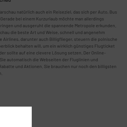
rschau natürlich auch ein Reiseziel, das sich per Auto, Bus
. Gerade bei einem Kurzurlaub möchte man allerdings
erbringen und ausgeruht die spannende Metropole erkunden.
rschau die beste Art und Weise, schnell und angenehm
 Airlines, darunter auch Billigflieger, steuern die polnische
erblick behalten will, um ein wirklich günstiges Flugticket
er sollte auf eine clevere Lösung setzen. Der Online-
 Sie automatisch die Webseiten der Fluglinien und
Rabatte und Aktionen. Sie brauchen nur noch den billigsten
n.