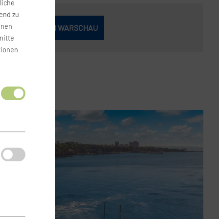
liche
fend zu
onen
FLUGHAFEN WARSCHAU
nitte
tionen