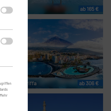
ab 165 €
Flug Teneriffa
ab 306 €
griffen
dards
 Mehr