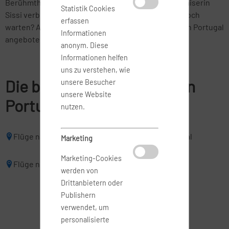
Berühmtheiten wie William Shakespeare und die Kaiserin
Statistik Cookies
Sissi verbrachten hier gern ihre Zeit. Also worauf noch
erfassen
warten? Auf Flüge.com werden günstige Flüge nach Portugal
Informationen
angeboten.
anonym. Diese
Informationen helfen
uns zu verstehen, wie
Die beliebsten Reiseziele in
unsere Besucher
unsere Website
Portugal
nutzen.
Flüge nach Faro
Flüge nach Funchal
Marketing
Marketing-Cookies
Flüge nach Lissabon
Flüge nach Porto
werden von
Drittanbietern oder
Publishern
verwendet, um
personalisierte