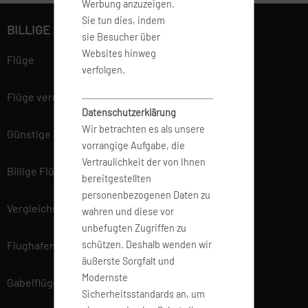
Werbung anzuzeigen.
Sie tun dies, indem
BILLIGE FLÜGE BUCHEN
sie Besucher über
Websites hinweg
Flüge
verfolgen.
Flüge vergleichen
Datenschutzerklärung
Wir betrachten es als unsere
Günstige Flüge
vorrangige Aufgabe, die
Vertraulichkeit der von Ihnen
Billige Flüge
bereitgestellten
personenbezogenen Daten zu
Vergleichsportal
wahren und diese vor
unbefugten Zugriffen zu
Flughafen Informationen
schützen. Deshalb wenden wir
äußerste Sorgfalt und
Modernste
Gabelflüge
Sicherheitsstandards an, um