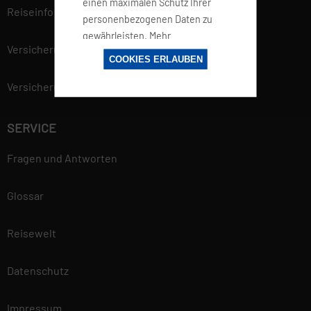
einen maximalen Schutz Ihrer
Reiseinfo
personenbezogenen Daten zu
gewährleisten. Mehr
Versicherung
Informationen findest du in
COOKIES ERLAUBEN
unserer
Versicherungsvertrag widerrufen
Datenschutzerklärung.
SERVICE
Fragen und Antworten
Glossar
Reisewelt
Datenschutz
Impressum