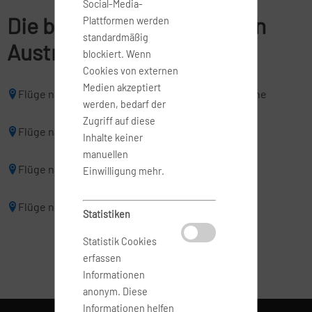
Social-Media-
Die beliebsten Reiseziele in
Plattformen werden
standardmäßig
Australien
blockiert. Wenn
Cookies von externen
Medien akzeptiert
Flüge nach Adelaide
Flüge nach Brisbane
werden, bedarf der
Zugriff auf diese
Flüge nach Cairns
Flüge nach Darwin
Inhalte keiner
manuellen
Flüge nach Melbourne
Flüge nach Perth
Einwilligung mehr.
Flüge nach Sydney
Statistiken
Statistik Cookies
erfassen
Informationen
anonym. Diese
Informationen helfen