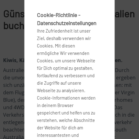
Günstige Flüge nach Australien
Cookie-Richtlinie -
buchen
Datenschutzeinstellungen
Ihre Zufriedenheit ist unser
Ziel, deshalb verwenden wir
Cookies. Mit diesen
ermögliche Wir verwenden
Kiwis, Kängurus, Koalas, Kakadus und Korallen.
Cookies, um unsere Webseite
für Dich optimal zu gestalten,
Australien – ein Ziel am anderen Ende der Welt. Durch
fortlaufend zu verbessern und
die unvorstellbare Größe und Weite Australiens ergeben
die Zugriffe auf unsere
sich unzählige Möglichkeiten, das Land zu bereisen: mit
Webseite zu analysieren.
dem Flugzeug (z.B. mit Airpässen von Qantas oder Virgin
Cookie-Informationen werden
Blue), dem Zug, geführten Busrundreisen, Motorhomes
in deinem Browser
und 4WD-Allradcamper sowie dem Mietwagen. Das
gespeichert und helfen uns zu
Verkehrsnetz ist gut ausgebaut, so dass man auch in die
verstehen, welche Abschnitte
entlegenen Ecken des Kontinents gelangt (Linksverkehr
der Website für dich am
beachten). Ob Western Australia mit Brisbane, South
interessantesten und
Australia mit Adelaide, New South Wales mit der