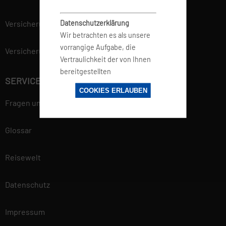
Versicherung
Datenschutzerklärung
Wir betrachten es als unsere
vorrangige Aufgabe, die
Versicherungsvertrag widerrufen
Vertraulichkeit der von Ihnen
bereitgestellten
SERVICE
personenbezogenen Daten zu
COOKIES ERLAUBEN
wahren und diese vor
Fragen und Antworten
unbefugten Zugriffen zu
schützen. Deshalb wenden wir
Glossar
äußerste Sorgfalt und
Modernste
Sicherheitsstandards an, um
Reisewelt
einen maximalen Schutz Ihrer
personenbezogenen Daten zu
Datenschutz
gewährleisten. Mehr
Informationen findest du in
Impressum
unserer