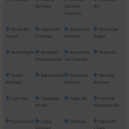
Airlines
Central
Air
Express
Aloha Air
Alpine Air
American
American
Cargo
Express
Airlines
Eagle
Ameriflight
Amerijet
Ameristar
Atlas Air
International
Jet Charter
Avelo
Bahamasair
Bearskin
Bemidji
Airlines
Airlines
Airlines
Calm Air
Canadian
Cape Air
Central
North
Mountain Air
CommutAir
Copa
Cubana
Delta Air
Airlines
Lines