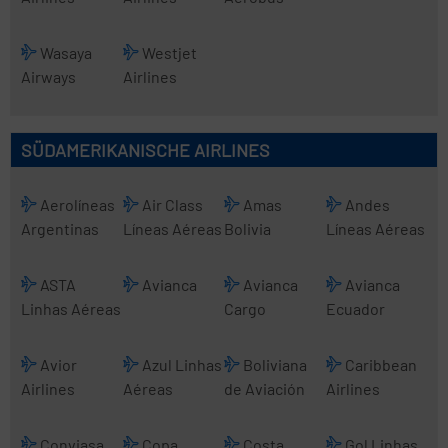
Wasaya
Westjet
Airways
Airlines
SÜDAMERIKANISCHE AIRLINES
Aerolíneas
Air Class
Amas
Andes
Argentinas
Líneas Aéreas
Bolivia
Líneas Aéreas
ASTA
Avianca
Avianca
Avianca
Linhas Aéreas
Cargo
Ecuador
Avior
Azul Linhas
Boliviana
Caribbean
Airlines
Aéreas
de Aviación
Airlines
Conviasa
Copa
Costa
Gol Linhas