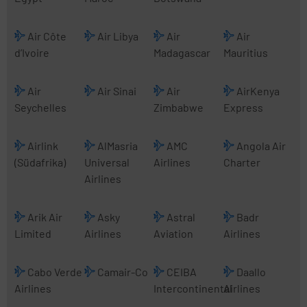
Air Côte
Air Libya
Air
Air
d’Ivoire
Madagascar
Mauritius
Air
Air Sinai
Air
AirKenya
Seychelles
Zimbabwe
Express
Airlink
AlMasria
AMC
Angola Air
(Südafrika)
Universal
Airlines
Charter
Airlines
Arik Air
Asky
Astral
Badr
Limited
Airlines
Aviation
Airlines
Cabo Verde
Camair-Co
CEIBA
Daallo
Airlines
Intercontinental
Airlines