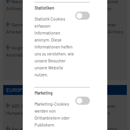
Nauru
PNG Air
Real Tonga
Regional
Airlines
Statistiken
Airlines
Express
Statistik Cookies
Samoa
Skytrans
Solomon
Tasman
erfassen
Airways
Airlines
Airlines
Cargo Airlines
Informationen
anonym. Diese
Informationen helfen
Virgin
Virgin
uns zu verstehen, wie
Australia
Australia
unsere Besucher
Regional
unsere Website
Airlines
nutzen.
EUROPÄISCHE AIRLINES
Marketing
Marketing-Cookies
ABC Air
Abelag
ACT
Aegean
werden von
Hungary
Aviation
Airlines
Airlines
Drittanbietern oder
Publishern
Aer Arann
Aer Lingus
Aero
Aeroflot