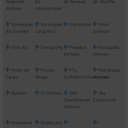
Regional
Air
Air Norway
Air Shuttle
Airlines
International
Norwegian
Norwegian
Olympic Air
Omni
Air Sweden
Long Haul
Aviation
Onur Air
Orange2fly
Pegasus
Portugália
Airlines
Airlines
Poste Air
Private
PTL
Red Wings
Cargo
Wings
Luftfahrtunternehmen
Airlines
Ryanair
S7 Airlines
SAS
Sky
Scandinavian
Express SA
Airlines
SmartAvia
SmartLynx