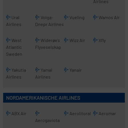
Airlines
Ural
Volga-
Vueling
Wamos Air
Airlines
Dnepr Airlines
West
Widerøe’s
Wizz Air
Xfly
Atlantic
Flyveselskap
Sweden
Yakutia
Yamal
Yanair
Airlines
Airlines
NORDAMERIKANISCHE AIRLINES
ABX Air
Aerolitoral
Aeromar
Aerogaviota