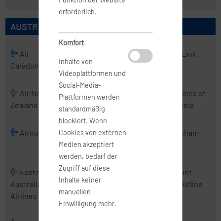
erforderlich.
AUSTRALISCHE AIRLINES
Komfort
Air
Air
Air Kiribati
Air Link
Inhalte von
Calédonie
Chathams
Videoplattformen und
Social-Media-
Air New
Air Vanuatu
Aircalin
Airlines of
Plattformen werden
Zealand
Tasmania
standardmäßig
blockiert. Wenn
Airnorth
Airwork
Alliance
Cobham
Cookies von externen
Airlines
Medien akzeptiert
werden, bedarf der
Zugriff auf diese
Eastern
Fiji Airways
Jetstar
Mount
Inhalte keiner
Australia
Airways
Cook Airline
manuellen
Airlines
Einwilligung mehr.