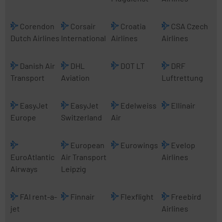
Corendon
Corsair
Croatia
CSA Czech
Dutch Airlines
International
Airlines
Airlines
Danish Air
DHL
DOT LT
DRF
Transport
Aviation
Luftrettung
EasyJet
EasyJet
Edelweiss
Ellinair
Europe
Switzerland
Air
European
Eurowings
Evelop
EuroAtlantic
Air Transport
Airlines
Airways
Leipzig
FAI rent-a-
Finnair
Flexflight
Freebird
jet
Airlines