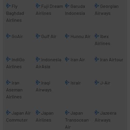
Fly
Fuji Dream
Garuda
Georgian
Baghdad
Airlines
Indonesia
Airways
Airlines
GoAir
Gulf Air
Hunnu Air
Ibex
Airlines
IndiGo
Indonesia
Iran Air
Iran Airtour
Airlines
AirAsia
Iran
Iraqi
Israir
J-Air
Aseman
Airways
Airlines
Japan Air
Japan
Japan
Jazeera
Commuter
Airlines
Transocean
Airways
Air