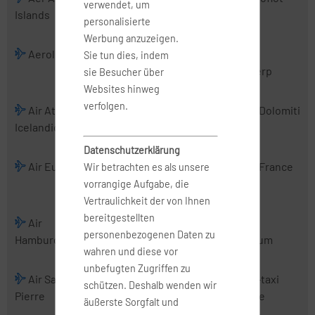
verwendet, um
Islands
Charter
personalisierte
Werbung anzuzeigen.
Aerologic
Air Albania
Air Alsie
Air
Sie tun dies, indem
Antwerp
sie Besucher über
Websites hinweg
verfolgen.
Air Atlanta
Air Baltic
Air Belgium
Air Dolomiti
Icelandic
(2016)
Datenschutzerklärung
Air Europa
Air Europa
Air France
Air France
Wir betrachten es als unsere
Express
Hop
vorrangige Aufgabe, die
Vertraulichkeit der von Ihnen
bereitgestellten
Air
Air Malta
Air
Air
personenbezogenen Daten zu
Hamburg
Mediterranean
Nostrum
wahren und diese vor
unbefugten Zugriffen zu
Air Saint-
Air Serbia
Air Urga
Air-taxi
schützen. Deshalb wenden wir
Pierre
europe
äußerste Sorgfalt und