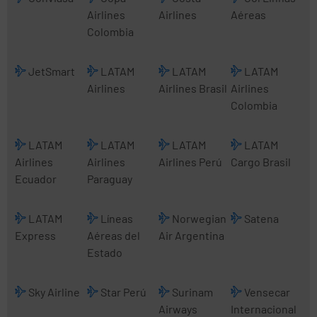
Airlines
Airlines
Aéreas
Colombia
JetSmart
LATAM
LATAM
LATAM
Airlines
Airlines Brasil
Airlines
Colombia
LATAM
LATAM
LATAM
LATAM
Airlines
Airlines
Airlines Perú
Cargo Brasil
Ecuador
Paraguay
LATAM
Líneas
Norwegian
Satena
Express
Aéreas del
Air Argentina
Estado
Sky Airline
Star Perú
Surinam
Vensecar
Airways
Internacional