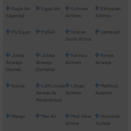
Eagle Air
Egypt Air
Eritrean
Ethiopian
(Uganda)
Airlines
Airlines
Fly Egypt
Fly540
Interair
Jambojet
South Africa
Jubba
Jubba
Karinou
Kenya
Airways
Airways
Airlines
Airways
(Kenia)
(Somalia)
Kulula
LAM Lineas
Libyan
Mahfooz
Aereas de
Airlines
Aviation
Mocambique
Mango
Max Air
Med-View
Nouvelair
Airline
Tunisie