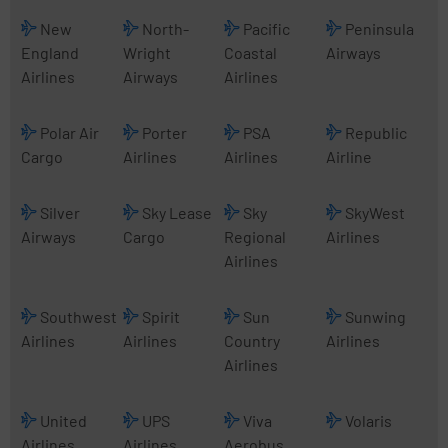
New
North-
Pacific
Peninsula
England
Wright
Coastal
Airways
Airlines
Airways
Airlines
Polar Air
Porter
PSA
Republic
Cargo
Airlines
Airlines
Airline
Silver
Sky Lease
Sky
SkyWest
Airways
Cargo
Regional
Airlines
Airlines
Southwest
Spirit
Sun
Sunwing
Airlines
Airlines
Country
Airlines
Airlines
United
UPS
Viva
Volaris
Airlines
Airlines
Aerobus