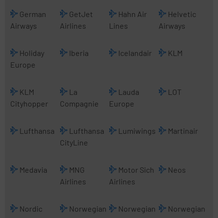
German
GetJet
Hahn Air
Helvetic
Airways
Airlines
Lines
Airways
Holiday
Iberia
Icelandair
KLM
Europe
KLM
La
Lauda
LOT
Cityhopper
Compagnie
Europe
Lufthansa
Lufthansa
Lumiwings
Martinair
CityLine
Medavia
MNG
Motor Sich
Neos
Airlines
Airlines
Nordic
Norwegian
Norwegian
Norwegian