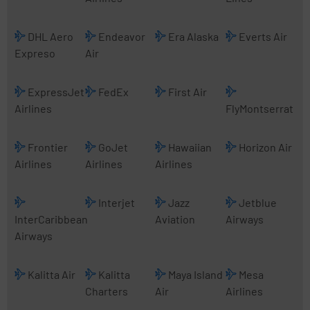
DHL Aero
Endeavor
Era Alaska
Everts Air
Expreso
Air
ExpressJet
FedEx
First Air
Airlines
FlyMontserrat
Frontier
GoJet
Hawaiian
Horizon Air
Airlines
Airlines
Airlines
Interjet
Jazz
Jetblue
InterCaribbean
Aviation
Airways
Airways
Kalitta Air
Kalitta
Maya Island
Mesa
Charters
Air
Airlines