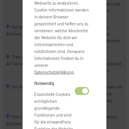
Webseite zu analysieren.
Airlines
International
Cookie-Informationen werden
Airlines
in deinem Browser
gespeichert und helfen uns zu
Syrian Arab
Tajik Air
Thai
Thai
verstehen, welche Abschnitte
Airlines
AirAsia
Airways
der Website für dich am
International
interessantesten und
nützlichsten sind. Genauere
TransNusa
Tri-MG Intra
Trigana Air
Informationen findest du in
Air Services
Asia Airlines
Service
Turkmenistan
unserer
Airlines
Datenschutzerklärung
.
Notwendig
Uni Air
Uzbekistan
VietJet Air
Vietnam Air
Airways
Services
Essenzielle Cookies
Company
ermöglichen
grundlegende
Funktionen und sind
Vietnam
Wings
Xpressair
Yemenia
für die einwandfreie
Airlines
Abadi Airlines
Funktion der Website