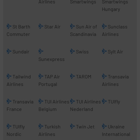
Airlines
Smartwings
Smartwings
Hungary
St Barth
Star Air
Sun Air of
Sunclass
Commuter
Scandinavia
Airlines
Sundair
Swiss
Sylt Air
Sunexpress
Tailwind
TAP Air
TAROM
Transavia
Airlines
Portugal
Airlines
Transavia
TUI Airlines
TUI Airlines
TUIfly
France
Belgium
Nederland
TUIfly
Turkish
Twin Jet
Ukraine
Nordic
Airlines
International