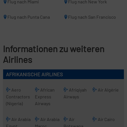
Flug nach Miami
Flug nach New York
Flug nach Punta Cana
Flug nach San Francisco
Informationen zu weiteren
Airlines
AFRIKANISCHE AIRLINES
Aero
African
Afriqiyah
Air Algérie
Contractors
Express
Airways
(Nigeria)
Airways
Air Arabia
Air Arabia
Air
Air Cairo
Egypt
Maroc
Botswana