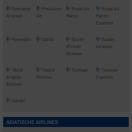
Overland
Precision
Royal Air
Royal Air
Airways
Air
Maroc
Maroc
Express
RwandAir
Safair
South
Sudan
African
Airways
Airways
TAAG
Tassili
Tunisair
Tunisair
Angola
Airlines
Express
Airlines
ZanAir
ASIATISCHE AIRLINES