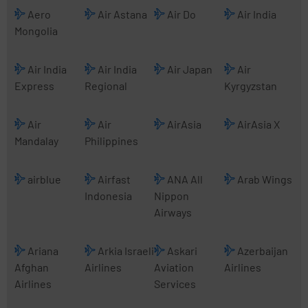
Aero
Air Astana
Air Do
Air India
Mongolia
Air India
Air India
Air Japan
Air
Express
Regional
Kyrgyzstan
Air
Air
AirAsia
AirAsia X
Mandalay
Philippines
airblue
Airfast
ANA All
Arab Wings
Indonesia
Nippon
Airways
Ariana
Arkia Israeli
Askari
Azerbaijan
Afghan
Airlines
Aviation
Airlines
Airlines
Services