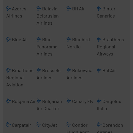
Azores
Belavia
BH Air
Binter
Airlines
Belarusian
Canarias
Airlines
Blue Air
Blue
Bluebird
Braathens
Panorama
Nordic
Regional
Airlines
Airways
Braathens
Brussels
Bukovyna
Bul Air
Regional
Airlines
Airlines
Aviation
Bulgaria Air
Bulgarian
Canary Fly
Cargolux
Air Charter
Italia
Carpatair
CityJet
Condor
Corendon
Flugdienst
Airlines