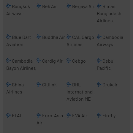
Bangkok
Bek Air
Berjaya Air
Biman
Airways
Bangladesh
Airlines
Blue Dart
Buddha Air
CAL Cargo
Cambodia
Aviation
Airlines
Airways
Cambodia
Cardig Air
Cebgo
Cebu
Bayon Airlines
Pacific
China
Citilink
DHL
Drukair
Airlines
International
Aviation ME
El Al
Euro-Asia
EVA Air
Firefly
Air