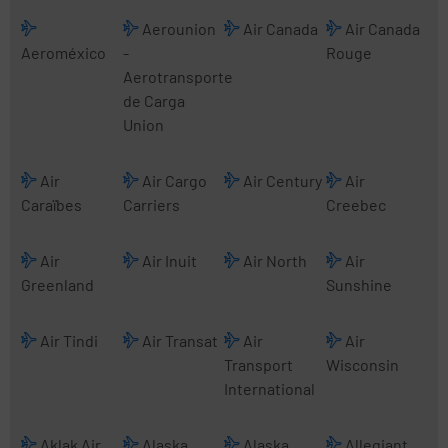
Aerounion
Air Canada
Air Canada
Aeroméxico
-
Rouge
Aerotransporte
de Carga
Union
Air
Air Cargo
Air Century
Air
Caraïbes
Carriers
Creebec
Air
Air Inuit
Air North
Air
Greenland
Sunshine
Air Tindi
Air Transat
Air
Air
Transport
Wisconsin
International
Aklak Air
Alaska
Alaska
Allegiant