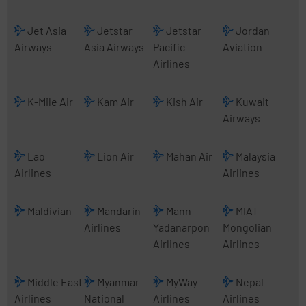
Jet Asia
Jetstar
Jetstar
Jordan
Airways
Asia Airways
Pacific
Aviation
Airlines
K-Mile Air
Kam Air
Kish Air
Kuwait
Airways
Lao
Lion Air
Mahan Air
Malaysia
Airlines
Airlines
Maldivian
Mandarin
Mann
MIAT
Airlines
Yadanarpon
Mongolian
Airlines
Airlines
Middle East
Myanmar
MyWay
Nepal
Airlines
National
Airlines
Airlines