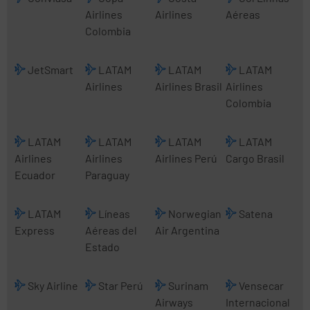
Airlines
Airlines
Aéreas
Colombia
JetSmart
LATAM
LATAM
LATAM
Airlines
Airlines Brasil
Airlines
Colombia
LATAM
LATAM
LATAM
LATAM
Airlines
Airlines
Airlines Perú
Cargo Brasil
Ecuador
Paraguay
LATAM
Líneas
Norwegian
Satena
Express
Aéreas del
Air Argentina
Estado
Sky Airline
Star Perú
Surinam
Vensecar
Airways
Internacional