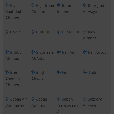
Fly
Fuji Dream
Garuda
Georgian
Baghdad
Airlines
Indonesia
Airways
Airlines
GoAir
Gulf Air
Hunnu Air
Ibex
Airlines
IndiGo
Indonesia
Iran Air
Iran Airtour
Airlines
AirAsia
Iran
Iraqi
Israir
J-Air
Aseman
Airways
Airlines
Japan Air
Japan
Japan
Jazeera
Commuter
Airlines
Transocean
Airways
Air