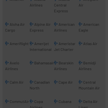
Airlines
Central
Air
Express
Aloha Air
Alpine Air
American
American
Cargo
Express
Airlines
Eagle
Ameriflight
Amerijet
Ameristar
Atlas Air
International
Jet Charter
Avelo
Bahamasair
Bearskin
Bemidji
Airlines
Airlines
Airlines
Calm Air
Canadian
Cape Air
Central
North
Mountain Air
CommutAir
Copa
Cubana
Delta Air
Airlines
Lines