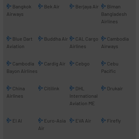
Bangkok
Bek Air
Berjaya Air
Biman
Airways
Bangladesh
Airlines
Blue Dart
Buddha Air
CAL Cargo
Cambodia
Aviation
Airlines
Airways
Cambodia
Cardig Air
Cebgo
Cebu
Bayon Airlines
Pacific
China
Citilink
DHL
Drukair
Airlines
International
Aviation ME
El Al
Euro-Asia
EVA Air
Firefly
Air