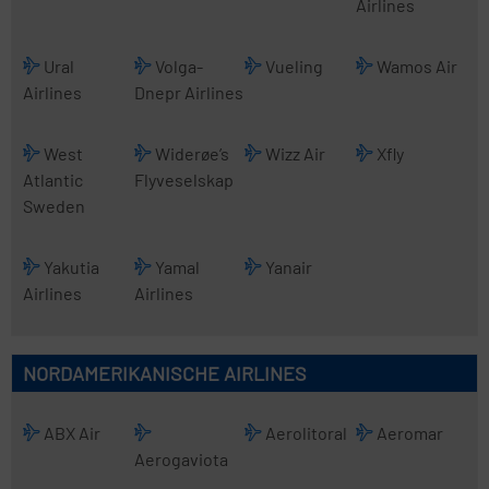
Airlines
Ural
Volga-
Vueling
Wamos Air
Airlines
Dnepr Airlines
West
Widerøe’s
Wizz Air
Xfly
Atlantic
Flyveselskap
Sweden
Yakutia
Yamal
Yanair
Airlines
Airlines
NORDAMERIKANISCHE AIRLINES
ABX Air
Aerolitoral
Aeromar
Aerogaviota