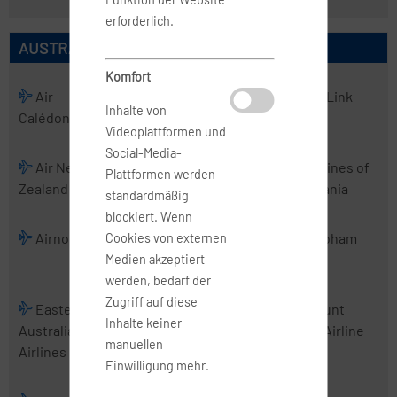
erforderlich.
AUSTRALISCHE AIRLINES
Komfort
Air
Air
Air Kiribati
Air Link
Inhalte von
Calédonie
Chathams
Videoplattformen und
Social-Media-
Air New
Air Vanuatu
Aircalin
Airlines of
Plattformen werden
Zealand
Tasmania
standardmäßig
blockiert. Wenn
Airnorth
Airwork
Alliance
Cobham
Cookies von externen
Airlines
Medien akzeptiert
werden, bedarf der
Zugriff auf diese
Eastern
Fiji Airways
Jetstar
Mount
Inhalte keiner
Australia
Airways
Cook Airline
manuellen
Airlines
Einwilligung mehr.