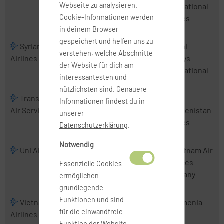
Webseite zu analysieren.
Airlines
International
Cookie-Informationen werden
Airlines
in deinem Browser
gespeichert und helfen uns zu
Syrian Arab
Tajik Air
Thai
Thai
verstehen, welche Abschnitte
Airlines
AirAsia
Airways
der Website für dich am
International
interessantesten und
nützlichsten sind. Genauere
TransNusa
Tri-MG Intra
Trigana Air
Informationen findest du in
Air Services
Asia Airlines
Service
Turkmenistan
unserer
Airlines
Datenschutzerklärung
.
Notwendig
Uni Air
Uzbekistan
VietJet Air
Vietnam Air
Airways
Services
Essenzielle Cookies
Company
ermöglichen
grundlegende
Funktionen und sind
Vietnam
Wings
Xpressair
Yemenia
für die einwandfreie
Airlines
Abadi Airlines
Funktion der Website