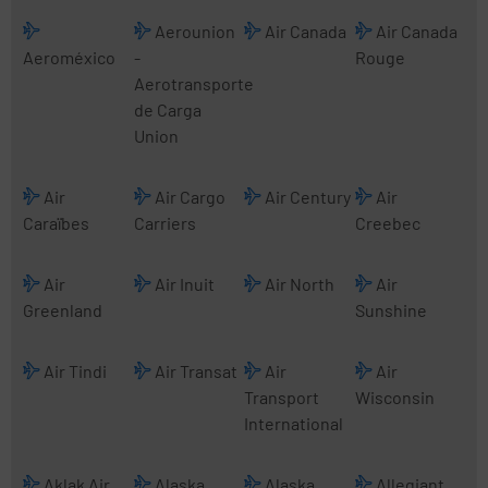
Aerounion
Air Canada
Air Canada
Aeroméxico
-
Rouge
Aerotransporte
de Carga
Union
Air
Air Cargo
Air Century
Air
Caraïbes
Carriers
Creebec
Air
Air Inuit
Air North
Air
Greenland
Sunshine
Air Tindi
Air Transat
Air
Air
Transport
Wisconsin
International
Aklak Air
Alaska
Alaska
Allegiant