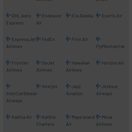
DHL Aero
Endeavor
Era Alaska
Everts Air
Expreso
Air
ExpressJet
FedEx
First Air
Airlines
FlyMontserrat
Frontier
GoJet
Hawaiian
Horizon Air
Airlines
Airlines
Airlines
Interjet
Jazz
Jetblue
InterCaribbean
Aviation
Airways
Airways
Kalitta Air
Kalitta
Maya Island
Mesa
Charters
Air
Airlines