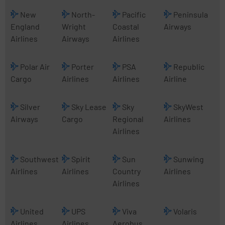
New
North-
Pacific
Peninsula
England
Wright
Coastal
Airways
Airlines
Airways
Airlines
Polar Air
Porter
PSA
Republic
Cargo
Airlines
Airlines
Airline
Silver
Sky Lease
Sky
SkyWest
Airways
Cargo
Regional
Airlines
Airlines
Southwest
Spirit
Sun
Sunwing
Airlines
Airlines
Country
Airlines
Airlines
United
UPS
Viva
Volaris
Airlines
Airlines
Aerobus