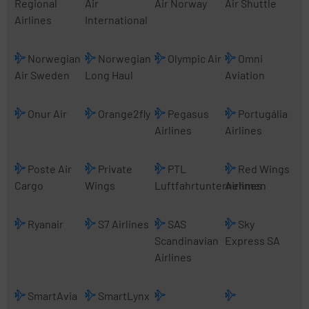
Regional
Air
Air Norway
Air Shuttle
Airlines
International
Norwegian
Norwegian
Olympic Air
Omni
Air Sweden
Long Haul
Aviation
Onur Air
Orange2fly
Pegasus
Portugália
Airlines
Airlines
Poste Air
Private
PTL
Red Wings
Cargo
Wings
Luftfahrtunternehmen
Airlines
Ryanair
S7 Airlines
SAS
Sky
Scandinavian
Express SA
Airlines
SmartAvia
SmartLynx