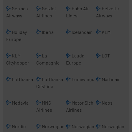
German
GetJet
Hahn Air
Helvetic
Airways
Airlines
Lines
Airways
Holiday
Iberia
Icelandair
KLM
Europe
KLM
La
Lauda
LOT
Cityhopper
Compagnie
Europe
Lufthansa
Lufthansa
Lumiwings
Martinair
CityLine
Medavia
MNG
Motor Sich
Neos
Airlines
Airlines
Nordic
Norwegian
Norwegian
Norwegian