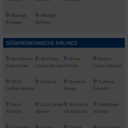
Wasaya
Westjet
Airways
Airlines
SÜDAMERIKANISCHE AIRLINES
Aerolíneas
Air Class
Amas
Andes
Argentinas
Líneas Aéreas
Bolivia
Líneas Aéreas
ASTA
Avianca
Avianca
Avianca
Linhas Aéreas
Cargo
Ecuador
Avior
Azul Linhas
Boliviana
Caribbean
Airlines
Aéreas
de Aviación
Airlines
Conviasa
Copa
Costa
Gol Linhas