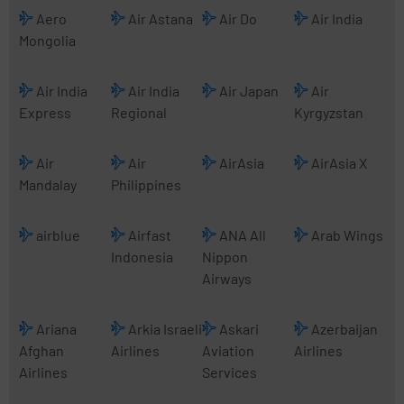
Aero
Air Astana
Air Do
Air India
Mongolia
Air India
Air India
Air Japan
Air
Express
Regional
Kyrgyzstan
Air
Air
AirAsia
AirAsia X
Mandalay
Philippines
airblue
Airfast
ANA All
Arab Wings
Indonesia
Nippon
Airways
Ariana
Arkia Israeli
Askari
Azerbaijan
Afghan
Airlines
Aviation
Airlines
Airlines
Services