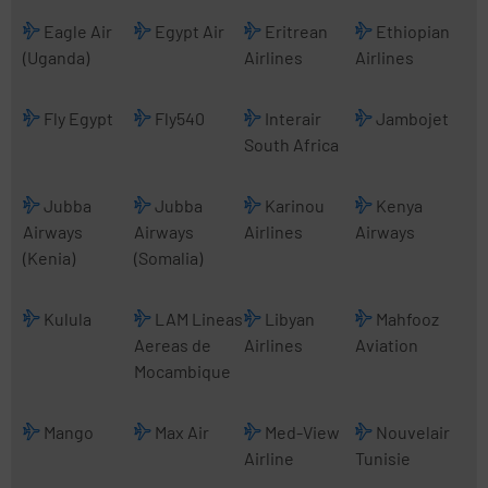
Eagle Air
Egypt Air
Eritrean
Ethiopian
(Uganda)
Airlines
Airlines
Fly Egypt
Fly540
Interair
Jambojet
South Africa
Jubba
Jubba
Karinou
Kenya
Airways
Airways
Airlines
Airways
(Kenia)
(Somalia)
Kulula
LAM Lineas
Libyan
Mahfooz
Aereas de
Airlines
Aviation
Mocambique
Mango
Max Air
Med-View
Nouvelair
Airline
Tunisie