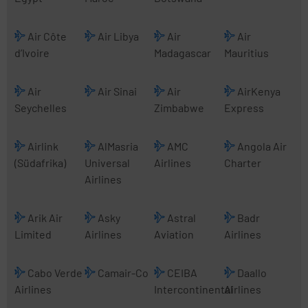
Air Côte
Air Libya
Air
Air
d’Ivoire
Madagascar
Mauritius
Air
Air Sinai
Air
AirKenya
Seychelles
Zimbabwe
Express
Airlink
AlMasria
AMC
Angola Air
(Südafrika)
Universal
Airlines
Charter
Airlines
Arik Air
Asky
Astral
Badr
Limited
Airlines
Aviation
Airlines
Cabo Verde
Camair-Co
CEIBA
Daallo
Airlines
Intercontinental
Airlines