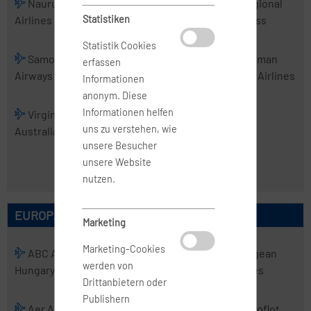
Nauru
PNG Air
Real Tonga
Regional
Airlines
Statistiken
Airlines
Express
Statistik Cookies
Samoa
Skytrans
Solomon
Tasman
erfassen
Airways
Airlines
Airlines
Cargo Airlines
Informationen
anonym. Diese
Informationen helfen
Virgin
Virgin
uns zu verstehen, wie
Australia
Australia
unsere Besucher
Regional
unsere Website
Airlines
nutzen.
EUROPÄISCHE AIRLINES
Marketing
Marketing-Cookies
ABC Air
Abelag
ACT
Aegean
werden von
Hungary
Aviation
Airlines
Airlines
Drittanbietern oder
Publishern
Aer Arann
Aer Lingus
Aero
Aeroflot