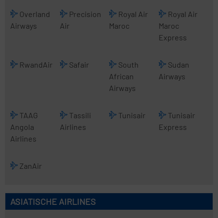
Overland
Precision
Royal Air
Royal Air
Airways
Air
Maroc
Maroc
Express
RwandAir
Safair
South
Sudan
African
Airways
Airways
TAAG
Tassili
Tunisair
Tunisair
Angola
Airlines
Express
Airlines
ZanAir
ASIATISCHE AIRLINES