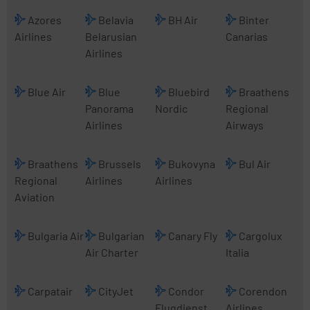
Azores
Belavia
BH Air
Binter
Airlines
Belarusian
Canarias
Airlines
Blue Air
Blue
Bluebird
Braathens
Panorama
Nordic
Regional
Airlines
Airways
Braathens
Brussels
Bukovyna
Bul Air
Regional
Airlines
Airlines
Aviation
Bulgaria Air
Bulgarian
Canary Fly
Cargolux
Air Charter
Italia
Carpatair
CityJet
Condor
Corendon
Flugdienst
Airlines