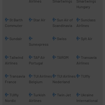
Airlines
Smartwings
Smartwings
Hungary
St Barth
Star Air
Sun Air of
Sunclass
Commuter
Scandinavia
Airlines
Sundair
Swiss
Sylt Air
Sunexpress
Tailwind
TAP Air
TAROM
Transavia
Airlines
Portugal
Airlines
Transavia
TUI Airlines
TUI Airlines
TUIfly
France
Belgium
Nederland
TUIfly
Turkish
Twin Jet
Ukraine
Nordic
Airlines
International