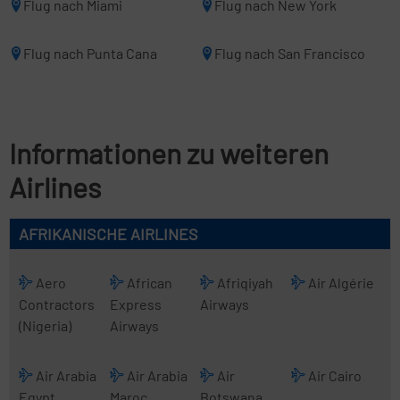
Flug nach Miami
Flug nach New York
Flug nach Punta Cana
Flug nach San Francisco
Informationen zu weiteren
Airlines
AFRIKANISCHE AIRLINES
Aero
African
Afriqiyah
Air Algérie
Contractors
Express
Airways
(Nigeria)
Airways
Air Arabia
Air Arabia
Air
Air Cairo
Egypt
Maroc
Botswana