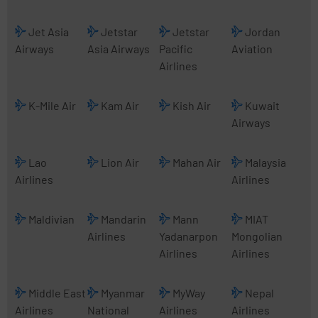
Jet Asia
Jetstar
Jetstar
Jordan
Airways
Asia Airways
Pacific
Aviation
Airlines
K-Mile Air
Kam Air
Kish Air
Kuwait
Airways
Lao
Lion Air
Mahan Air
Malaysia
Airlines
Airlines
Maldivian
Mandarin
Mann
MIAT
Airlines
Yadanarpon
Mongolian
Airlines
Airlines
Middle East
Myanmar
MyWay
Nepal
Airlines
National
Airlines
Airlines