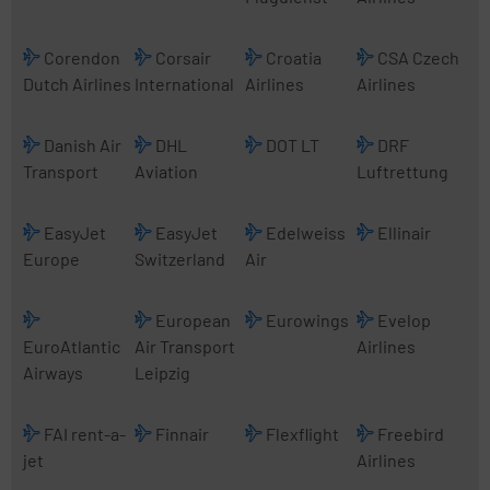
Corendon
Corsair
Croatia
CSA Czech
Dutch Airlines
International
Airlines
Airlines
Danish Air
DHL
DOT LT
DRF
Transport
Aviation
Luftrettung
EasyJet
EasyJet
Edelweiss
Ellinair
Europe
Switzerland
Air
European
Eurowings
Evelop
EuroAtlantic
Air Transport
Airlines
Airways
Leipzig
FAI rent-a-
Finnair
Flexflight
Freebird
jet
Airlines