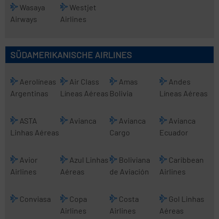
Wasaya
Westjet
Airways
Airlines
SÜDAMERIKANISCHE AIRLINES
Aerolíneas
Air Class
Amas
Andes
Argentinas
Líneas Aéreas
Bolivia
Líneas Aéreas
ASTA
Avianca
Avianca
Avianca
Linhas Aéreas
Cargo
Ecuador
Avior
Azul Linhas
Boliviana
Caribbean
Airlines
Aéreas
de Aviación
Airlines
Conviasa
Copa
Costa
Gol Linhas
Airlines
Airlines
Aéreas