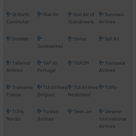
St Barth
Star Air
Sun Air of
Sunclass
Commuter
Scandinavia
Airlines
Sundair
Swiss
Sylt Air
Sunexpress
Tailwind
TAP Air
TAROM
Transavia
Airlines
Portugal
Airlines
Transavia
TUI Airlines
TUI Airlines
TUIfly
France
Belgium
Nederland
TUIfly
Turkish
Twin Jet
Ukraine
Nordic
Airlines
International
Airlines