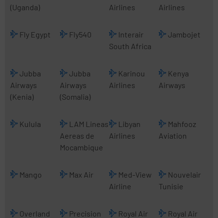
(Uganda)
Airlines
Airlines
Fly Egypt
Fly540
Interair
Jambojet
South Africa
Jubba
Jubba
Karinou
Kenya
Airways
Airways
Airlines
Airways
(Kenia)
(Somalia)
Kulula
LAM Lineas
Libyan
Mahfooz
Aereas de
Airlines
Aviation
Mocambique
Mango
Max Air
Med-View
Nouvelair
Airline
Tunisie
Overland
Precision
Royal Air
Royal Air