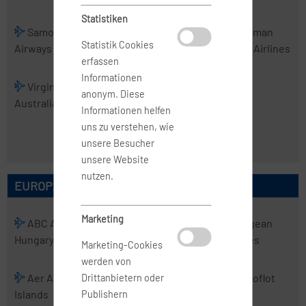
Statistiken
Samoa
Skytrans
Solomon
Tasman
Statistik Cookies
Airways
Airlines
Airlines
Cargo Airlines
erfassen
Informationen
Virgin
Virgin
anonym. Diese
Australia
Australia
Informationen helfen
Regional
uns zu verstehen, wie
Airlines
unsere Besucher
unsere Website
nutzen.
EUROPÄISCHE AIRLINES
Marketing
ABC Air
Abelag
ACT
Aegean
Hungary
Aviation
Airlines
Airlines
Marketing-Cookies
werden von
Aer Arann
Aer Lingus
Aero
Aeroflot
Drittanbietern oder
Islands
Charter
Publishern