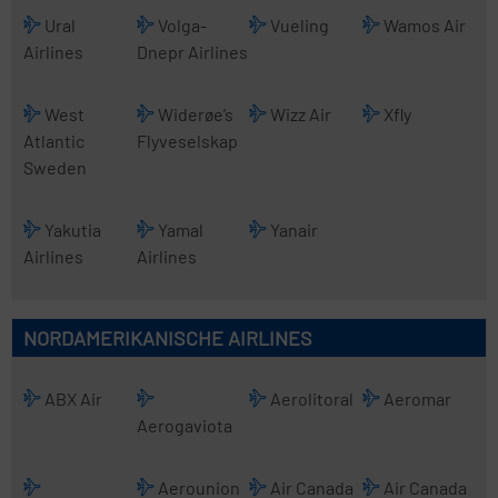
Ural
Volga-
Vueling
Wamos Air
Airlines
Dnepr Airlines
West
Widerøe’s
Wizz Air
Xfly
Atlantic
Flyveselskap
Sweden
Yakutia
Yamal
Yanair
Airlines
Airlines
NORDAMERIKANISCHE AIRLINES
ABX Air
Aerolitoral
Aeromar
Aerogaviota
Aerounion
Air Canada
Air Canada