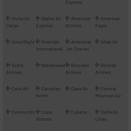
Express
Aloha Air
Alpine Air
American
American
Cargo
Express
Airlines
Eagle
Ameriflight
Amerijet
Ameristar
Atlas Air
International
Jet Charter
Avelo
Bahamasair
Bearskin
Bemidji
Airlines
Airlines
Airlines
Calm Air
Canadian
Cape Air
Central
North
Mountain Air
CommutAir
Copa
Cubana
Delta Air
Airlines
Lines