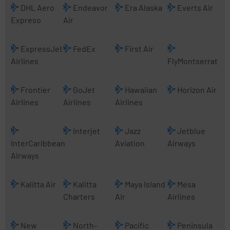
DHL Aero
Endeavor
Era Alaska
Everts Air
Expreso
Air
ExpressJet
FedEx
First Air
Airlines
FlyMontserrat
Frontier
GoJet
Hawaiian
Horizon Air
Airlines
Airlines
Airlines
Interjet
Jazz
Jetblue
InterCaribbean
Aviation
Airways
Airways
Kalitta Air
Kalitta
Maya Island
Mesa
Charters
Air
Airlines
New
North-
Pacific
Peninsula