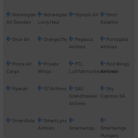
Norwegian
Norwegian
Olympic Air
Omni
Air Sweden
Long Haul
Aviation
Onur Air
Orange2fly
Pegasus
Portugália
Airlines
Airlines
Poste Air
Private
PTL
Red Wings
Cargo
Wings
Luftfahrtunternehmen
Airlines
Ryanair
S7 Airlines
SAS
Sky
Scandinavian
Express SA
Airlines
SmartAvia
SmartLynx
Airlines
Smartwings
Smartwings
Hungary