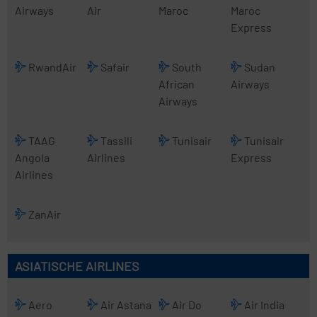
Airways
Air
Maroc
Maroc
Express
RwandAir
Safair
South
Sudan
African
Airways
Airways
TAAG
Tassili
Tunisair
Tunisair
Angola
Airlines
Express
Airlines
ZanAir
ASIATISCHE AIRLINES
Aero
Air Astana
Air Do
Air India