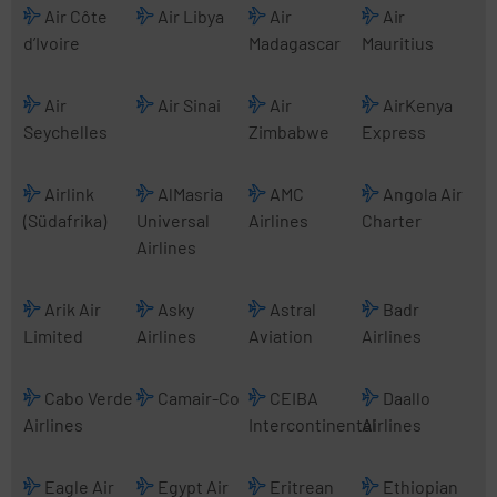
Air Côte
Air Libya
Air
Air
d’Ivoire
Madagascar
Mauritius
Air
Air Sinai
Air
AirKenya
Seychelles
Zimbabwe
Express
Airlink
AlMasria
AMC
Angola Air
(Südafrika)
Universal
Airlines
Charter
Airlines
Arik Air
Asky
Astral
Badr
Limited
Airlines
Aviation
Airlines
Cabo Verde
Camair-Co
CEIBA
Daallo
Airlines
Intercontinental
Airlines
Eagle Air
Egypt Air
Eritrean
Ethiopian