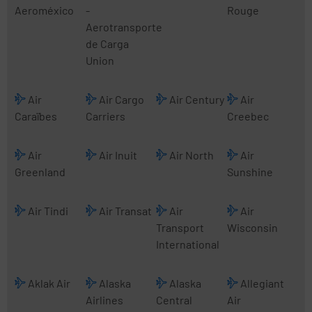
Aeroméxico
-
Rouge
Aerotransporte
de Carga
Union
Air
Air Cargo
Air Century
Air
Caraïbes
Carriers
Creebec
Air
Air Inuit
Air North
Air
Greenland
Sunshine
Air Tindi
Air Transat
Air
Air
Transport
Wisconsin
International
Aklak Air
Alaska
Alaska
Allegiant
Airlines
Central
Air