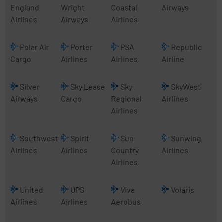
England
Wright
Coastal
Airways
Airlines
Airways
Airlines
Polar Air
Porter
PSA
Republic
Cargo
Airlines
Airlines
Airline
Silver
Sky Lease
Sky
SkyWest
Airways
Cargo
Regional
Airlines
Airlines
Southwest
Spirit
Sun
Sunwing
Airlines
Airlines
Country
Airlines
Airlines
United
UPS
Viva
Volaris
Airlines
Airlines
Aerobus