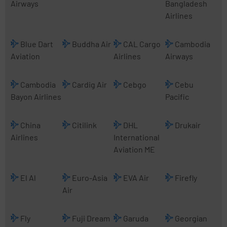
Airways
Bangladesh
Airlines
Blue Dart
Buddha Air
CAL Cargo
Cambodia
Aviation
Airlines
Airways
Cambodia
Cardig Air
Cebgo
Cebu
Bayon Airlines
Pacific
China
Citilink
DHL
Drukair
Airlines
International
Aviation ME
El Al
Euro-Asia
EVA Air
Firefly
Air
Fly
Fuji Dream
Garuda
Georgian