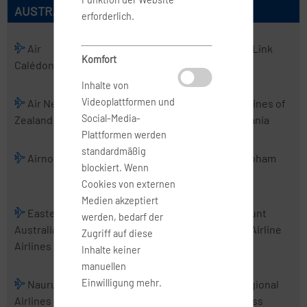
AUSTRALISCHE AIRLINES
erforderlich.
Air
Air
Air Kiribati
Air Link
Komfort
Calédonie
Chathams
Inhalte von
Videoplattformen und
Air New
Air Vanuatu
Aircalin
Airlines of
Social-Media-
Zealand
Tasmania
Plattformen werden
standardmäßig
Airnorth
Airwork
Alliance
Cobham
blockiert. Wenn
Airlines
Cookies von externen
Medien akzeptiert
Eastern
Fiji Airways
Jetstar
Mount
werden, bedarf der
Australia
Airways
Cook Airline
Zugriff auf diese
Airlines
Inhalte keiner
manuellen
Einwilligung mehr.
Nauru
PNG Air
Real Tonga
Regional
Airlines
Airlines
Express