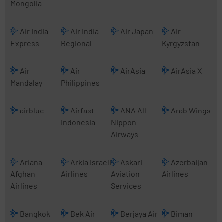
Mongolia
Air India
Air India
Air Japan
Air
Express
Regional
Kyrgyzstan
Air
Air
AirAsia
AirAsia X
Mandalay
Philippines
airblue
Airfast
ANA All
Arab Wings
Indonesia
Nippon
Airways
Ariana
Arkia Israeli
Askari
Azerbaijan
Afghan
Airlines
Aviation
Airlines
Airlines
Services
Bangkok
Bek Air
Berjaya Air
Biman