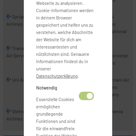
Webseite zu analysieren.
Cookie-Informationen werden
Syrian Arab
Tajik Air
Thai
Thai
in deinem Browser
Airlines
AirAsia
Airways
gespeichert und helfen uns zu
International
verstehen, welche Abschnitte
der Website für dich am
interessantesten und
TransNusa
Tri-MG Intra
Trigana Air
nützlichsten sind. Genauere
Air Services
Asia Airlines
Service
Turkmenistan
Informationen findest du in
Airlines
unserer
Datenschutzerklärung
.
Uni Air
Uzbekistan
VietJet Air
Vietnam Air
Airways
Services
Notwendig
Company
Essenzielle Cookies
ermöglichen
Vietnam
Wings
Xpressair
Yemenia
grundlegende
Airlines
Abadi Airlines
Funktionen und sind
für die einwandfreie
Funktion der Website