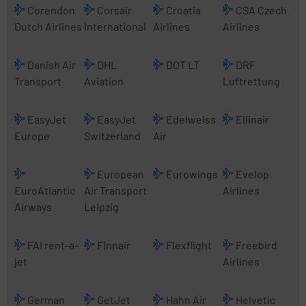
Corendon
Corsair
Croatia
CSA Czech
Dutch Airlines
International
Airlines
Airlines
Danish Air
DHL
DOT LT
DRF
Transport
Aviation
Luftrettung
EasyJet
EasyJet
Edelweiss
Ellinair
Europe
Switzerland
Air
European
Eurowings
Evelop
EuroAtlantic
Air Transport
Airlines
Airways
Leipzig
FAI rent-a-
Finnair
Flexflight
Freebird
jet
Airlines
German
GetJet
Hahn Air
Helvetic