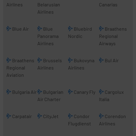
Airlines
Belarusian
Canarias
Airlines
Blue Air
Blue
Bluebird
Braathens
Panorama
Nordic
Regional
Airlines
Airways
Braathens
Brussels
Bukovyna
Bul Air
Regional
Airlines
Airlines
Aviation
Bulgaria Air
Bulgarian
Canary Fly
Cargolux
Air Charter
Italia
Carpatair
CityJet
Condor
Corendon
Flugdienst
Airlines