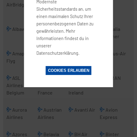
Modernste
AirBridgeCargo
Transport
Sicherheitsstandards an, um
International
einen maximalen Schutz Ihrer
personenbezogenen Daten zu
Albawings
Alidaunia
Alitalia
Alitalia
gewährleisten. Mehr
CityLiner
Informationen findest du in
unserer
Datenschutzerklärung.
Amapola
Anadolujet
Angara
Arcus-Air
Flyg
Airlines
COOKIES ERLAUBEN
ASL
ASL
ASL
ATRAN
Airlines
Airlines
Airlines
Belgium
France
Ireland
Aurora
Austrian
Avanti Air
Avion
Airlines
Airlines
Express
Azores
Belavia
BH Air
Binter