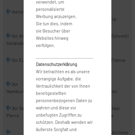
verwendet, um
personalisierte
Aerologic
Air Albania
Air Alsie
Air
Werbung anzuzeigen.
Antwerp
Sie tun dies, indem
sie Besucher über
Air Atlanta
Air Baltic
Air Belgium
Air Dolomiti
Websites hinweg
Icelandic
(2016)
verfolgen.
Air Europa
Air Europa
Air France
Air France
Datenschutzerklärung
Express
Hop
Wir betrachten es als unsere
vorrangige Aufgabe, die
Air
Air Malta
Air
Air
Vertraulichkeit der von Ihnen
Hamburg
Mediterranean
Nostrum
bereitgestellten
personenbezogenen Daten zu
wahren und diese vor
Air Saint-
Air Serbia
Air Urga
Air-taxi
unbefugten Zugriffen zu
Pierre
europe
schützen. Deshalb wenden wir
äußerste Sorgfalt und
Airbus
AirExplore
AIS Airlines