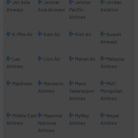
Jet Asia
Jetstar
Jetstar
Jordan
Airways
Asia Airways
Pacific
Aviation
Airlines
K-Mile Air
Kam Air
Kish Air
Kuwait
Airways
Lao
Lion Air
Mahan Air
Malaysia
Airlines
Airlines
Maldivian
Mandarin
Mann
MIAT
Airlines
Yadanarpon
Mongolian
Airlines
Airlines
Middle East
Myanmar
MyWay
Nepal
Airlines
National
Airlines
Airlines
Airlines