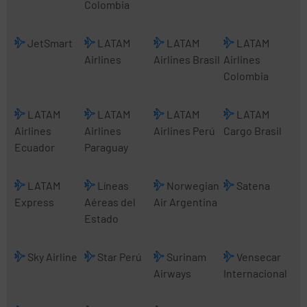
Colombia
JetSmart
LATAM
LATAM
LATAM
Airlines
Airlines Brasil
Airlines
Colombia
LATAM
LATAM
LATAM
LATAM
Airlines
Airlines
Airlines Perú
Cargo Brasil
Ecuador
Paraguay
LATAM
Líneas
Norwegian
Satena
Express
Aéreas del
Air Argentina
Estado
Sky Airline
Star Perú
Surinam
Vensecar
Airways
Internacional