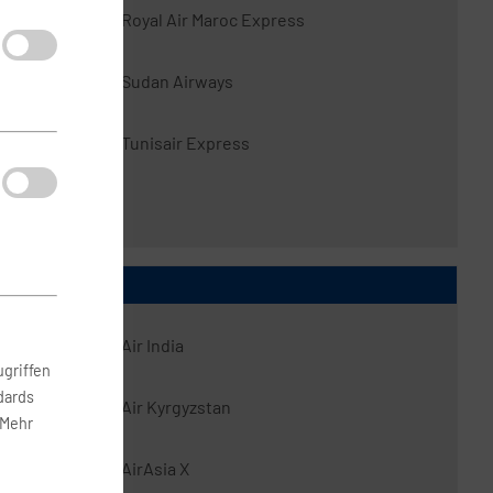
Royal Air Maroc Express
Sudan Airways
Tunisair Express
Air India
griffen
dards
Air Kyrgyzstan
 Mehr
AirAsia X