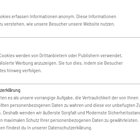
Air
Royal Air Maroc
ookies erfassen Informationen anonym. Diese Informationen
South African Airways
 zu verstehen, wie unsere Besucher unsere Website nutzen.
lines
Tunisair
Cookies werden von Drittanbietern oder Publishern verwendet,
lisierte Werbung anzuzeigen. Sie tun dies, indem sie Besucher
tes hinweg verfolgen.
zerklärung
ten es als unsere vorrangige Aufgabe, die Vertraulichkeit der von Ihnen
a
Air Do
ellten personenbezogenen Daten zu wahren und diese vor unbefugten Zu
n. Deshalb wenden wir äußerste Sorgfalt und Modernste Sicherheitsstan
Regional
Air Japan
en maximalen Schutz Ihrer personenbezogenen Daten zu gewährleisten.
en findest du in unserer Datenschutzerklärung.
pines
AirAsia