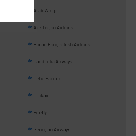
Arab Wings
Azerbaijan Airlines
Biman Bangladesh Airlines
Cambodia Airways
Cebu Pacific
E
Drukair
Firefly
Georgian Airways