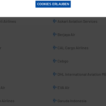
COOKIES ERLAUBEN
donesia
ANA All Nippon Airways
li Airlines
Askari Aviation Services
Berjaya Air
r
CAL Cargo Airlines
Cebgo
DHL International Aviation M
Air
EVA Air
 Airlines
Garuda Indonesia