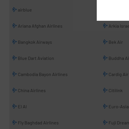
airblue
Airfast In
Ariana Afghan Airlines
Arkia Israe
Bangkok Airways
Bek Air
Blue Dart Aviation
Buddha Ai
Cambodia Bayon Airlines
Cardig Air
China Airlines
Citilink
El Al
Euro-Asia 
Fly Baghdad Airlines
Fuji Dream