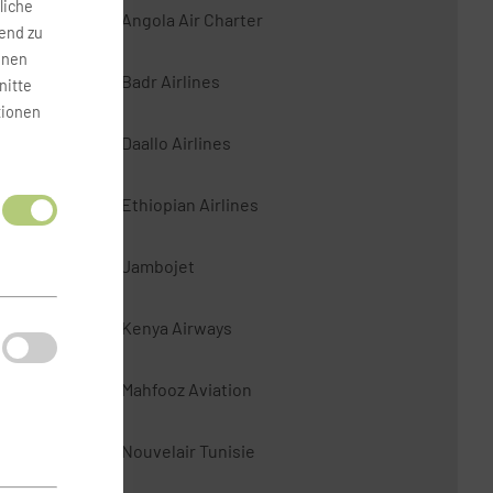
liche
Angola Air Charter
fend zu
onen
Badr Airlines
nitte
tionen
Daallo Airlines
Ethiopian Airlines
Jambojet
Kenya Airways
Mahfooz Aviation
Nouvelair Tunisie