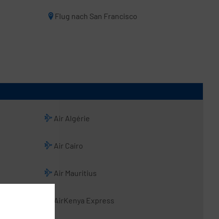
Flug nach San Francisco
Air Algérie
Air Cairo
Air Mauritius
AirKenya Express