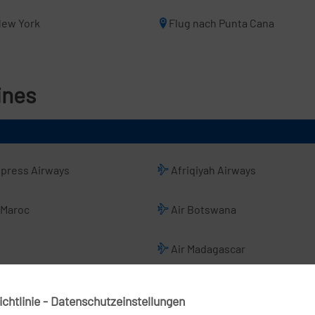
New York
Flug nach Punta Cana
ines
xpress Airways
Afriqiyah Airways
 Maroc
Air Botswana
Air Madagascar
Air Zimbabwe
chtlinie - Datenschutzeinstellungen