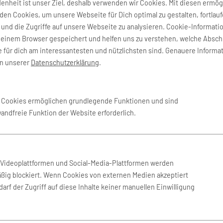
denheit ist unser Ziel, deshalb verwenden wir Cookies. Mit diesen ermög
niversal Airlines
AMC Airlines
en Cookies, um unsere Webseite für Dich optimal zu gestalten, fortlau
und die Zugriffe auf unsere Webseite zu analysieren. Cookie-Informati
nes
Astral Aviation
deinem Browser gespeichert und helfen uns zu verstehen, welche Absch
 für dich am interessantesten und nützlichsten sind. Genauere Informa
in unserer
Datenschutzerklärung
.
o
CEIBA Intercontinental
Eritrean Airlines
e Cookies ermöglichen grundlegende Funktionen und sind
wandfreie Funktion der Website erforderlich.
Interair South Africa
ays (Somalia)
Karinou Airlines
n Videoplattformen und Social-Media-Plattformen werden
ßig blockiert. Wenn Cookies von externen Medien akzeptiert
s Aereas de Mocambique
Libyan Airlines
arf der Zugriff auf diese Inhalte keiner manuellen Einwilligung
Med-View Airline