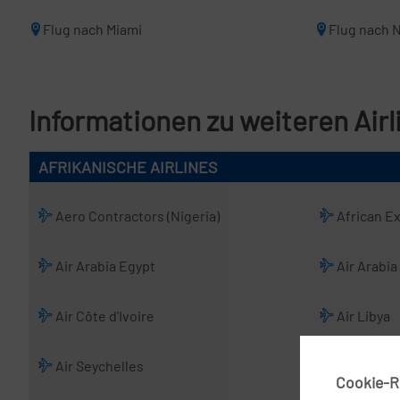
Flug nach Miami
Flug nach 
Informationen zu weiteren Airl
AFRIKANISCHE AIRLINES
Aero Contractors (Nigeria)
African E
Air Arabia Egypt
Air Arabia
Air Côte d’Ivoire
Air Libya
Air Seychelles
Air Sinai
Cookie-Ri