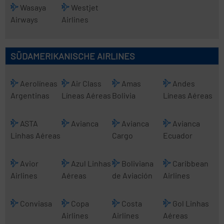
Wasaya
Westjet
Airways
Airlines
SÜDAMERIKANISCHE AIRLINES
Aerolíneas
Air Class
Amas
Andes
Argentinas
Líneas Aéreas
Bolivia
Líneas Aéreas
ASTA
Avianca
Avianca
Avianca
Linhas Aéreas
Cargo
Ecuador
Avior
Azul Linhas
Boliviana
Caribbean
Airlines
Aéreas
de Aviación
Airlines
Conviasa
Copa
Costa
Gol Linhas
Airlines
Airlines
Aéreas