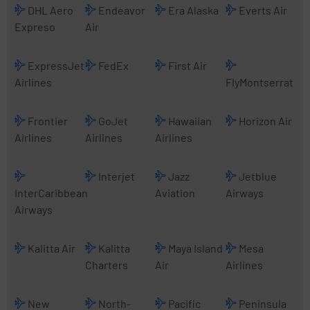
DHL Aero
Endeavor
Era Alaska
Everts Air
Expreso
Air
ExpressJet
FedEx
First Air
Airlines
FlyMontserrat
Frontier
GoJet
Hawaiian
Horizon Air
Airlines
Airlines
Airlines
Interjet
Jazz
Jetblue
InterCaribbean
Aviation
Airways
Airways
Kalitta Air
Kalitta
Maya Island
Mesa
Charters
Air
Airlines
New
North-
Pacific
Peninsula