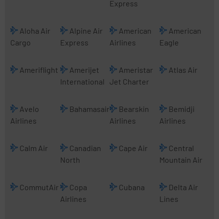
Express
Aloha Air
Alpine Air
American
American
Cargo
Express
Airlines
Eagle
Ameriflight
Amerijet
Ameristar
Atlas Air
International
Jet Charter
Avelo
Bahamasair
Bearskin
Bemidji
Airlines
Airlines
Airlines
Calm Air
Canadian
Cape Air
Central
North
Mountain Air
CommutAir
Copa
Cubana
Delta Air
Airlines
Lines