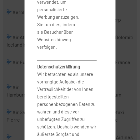
verwendet, um
personalisierte
Aerologic
Air Albania
Air Alsie
Air
Werbung anzuzeigen.
Antwerp
Sie tun dies, indem
sie Besucher über
Air Atlanta
Air Baltic
Air Belgium
Air Dolomiti
Websites hinweg
Icelandic
(2016)
verfolgen.
Air Europa
Air Europa
Air France
Air France
Datenschutzerklärung
Express
Hop
Wir betrachten es als unsere
vorrangige Aufgabe, die
Air
Air Malta
Air
Air
Vertraulichkeit der von Ihnen
Hamburg
Mediterranean
Nostrum
bereitgestellten
personenbezogenen Daten zu
wahren und diese vor
Air Saint-
Air Serbia
Air Urga
Air-taxi
unbefugten Zugriffen zu
Pierre
europe
schützen. Deshalb wenden wir
äußerste Sorgfalt und
Airbus
AirExplore
AIS Airlines