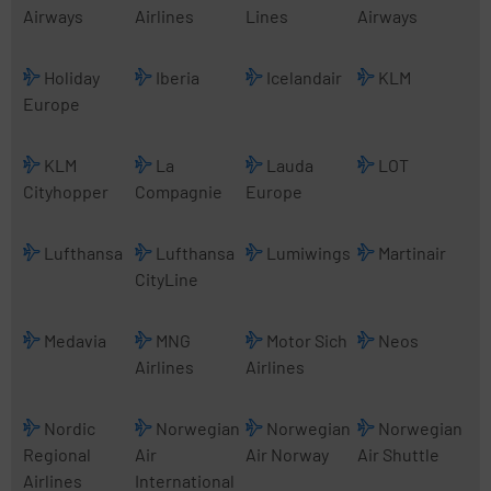
Airways
Airlines
Lines
Airways
Holiday
Iberia
Icelandair
KLM
Europe
KLM
La
Lauda
LOT
Cityhopper
Compagnie
Europe
Lufthansa
Lufthansa
Lumiwings
Martinair
CityLine
Medavia
MNG
Motor Sich
Neos
Airlines
Airlines
Nordic
Norwegian
Norwegian
Norwegian
Regional
Air
Air Norway
Air Shuttle
Airlines
International