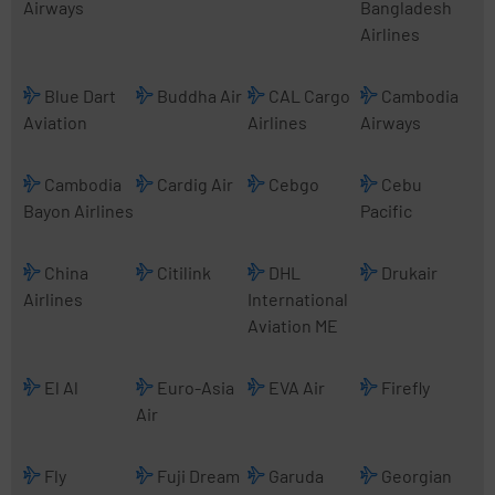
Airways
Bangladesh
Airlines
Blue Dart
Buddha Air
CAL Cargo
Cambodia
Aviation
Airlines
Airways
Cambodia
Cardig Air
Cebgo
Cebu
Bayon Airlines
Pacific
China
Citilink
DHL
Drukair
Airlines
International
Aviation ME
El Al
Euro-Asia
EVA Air
Firefly
Air
Fly
Fuji Dream
Garuda
Georgian