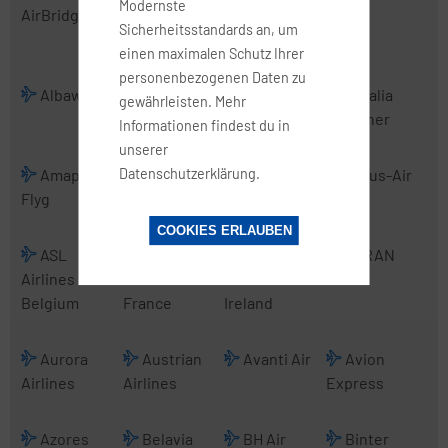
Modernste
AirBridgeCargo
Transport
Sicherheitsstandards an, um
International
einen maximalen Schutz Ihrer
personenbezogenen Daten zu
Albawings
Alidaunia
Alitalia
Alitalia
gewährleisten. Mehr
CityLiner
Informationen findest du in
unserer
Datenschutzerklärung.
Amapola
Anadolujet
Angara
Arcus-Air
Flyg
Airlines
COOKIES ERLAUBEN
ASL
ASL
ASL
ATRAN
Airlines
Airlines
Airlines
Belgium
France
Ireland
Aurora
Austrian
Avanti Air
Avion
Airlines
Airlines
Express
Azores
Belavia
BH Air
Binter