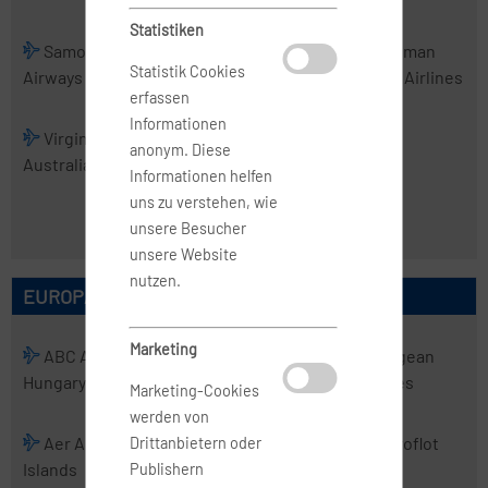
Statistiken
Samoa
Skytrans
Solomon
Tasman
Statistik Cookies
Airways
Airlines
Airlines
Cargo Airlines
erfassen
Informationen
Virgin
Virgin
anonym. Diese
Australia
Australia
Informationen helfen
Regional
uns zu verstehen, wie
Airlines
unsere Besucher
unsere Website
nutzen.
EUROPÄISCHE AIRLINES
Marketing
ABC Air
Abelag
ACT
Aegean
Hungary
Aviation
Airlines
Airlines
Marketing-Cookies
werden von
Aer Arann
Aer Lingus
Aero
Aeroflot
Drittanbietern oder
Islands
Charter
Publishern