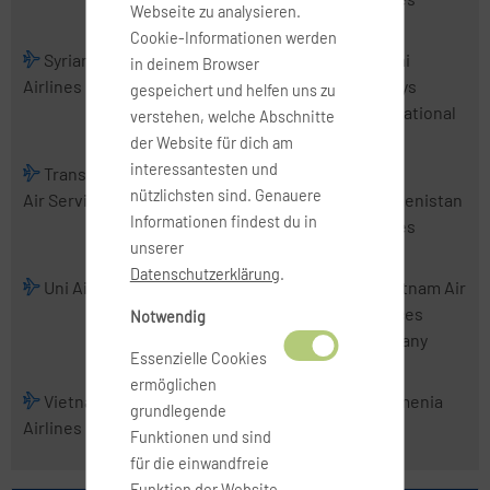
Webseite zu analysieren.
Cookie-Informationen werden
Syrian Arab
Tajik Air
Thai
Thai
in deinem Browser
Airlines
AirAsia
Airways
gespeichert und helfen uns zu
International
verstehen, welche Abschnitte
der Website für dich am
interessantesten und
TransNusa
Tri-MG Intra
Trigana Air
nützlichsten sind. Genauere
Air Services
Asia Airlines
Service
Turkmenistan
Informationen findest du in
Airlines
unserer
Datenschutzerklärung
.
Uni Air
Uzbekistan
VietJet Air
Vietnam Air
Airways
Services
Notwendig
Company
Essenzielle Cookies
ermöglichen
Vietnam
Wings
Xpressair
Yemenia
grundlegende
Airlines
Abadi Airlines
Funktionen und sind
für die einwandfreie
Funktion der Website