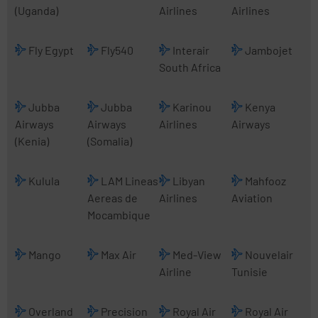
(Uganda)
Airlines
Airlines
Fly Egypt
Fly540
Interair
Jambojet
South Africa
Jubba
Jubba
Karinou
Kenya
Airways
Airways
Airlines
Airways
(Kenia)
(Somalia)
Kulula
LAM Lineas
Libyan
Mahfooz
Aereas de
Airlines
Aviation
Mocambique
Mango
Max Air
Med-View
Nouvelair
Airline
Tunisie
Overland
Precision
Royal Air
Royal Air