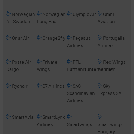
Norwegian
Norwegian
Olympic Air
Omni
Air Sweden
Long Haul
Aviation
Onur Air
Orange2fly
Pegasus
Portugália
Airlines
Airlines
Poste Air
Private
PTL
Red Wings
Cargo
Wings
Luftfahrtunternehmen
Airlines
Ryanair
S7 Airlines
SAS
Sky
Scandinavian
Express SA
Airlines
SmartAvia
SmartLynx
Airlines
Smartwings
Smartwings
Hungary