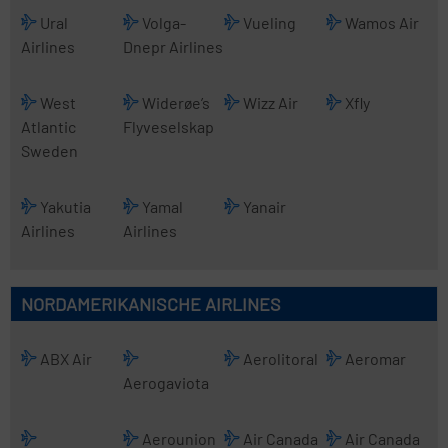
Ural
Volga-
Vueling
Wamos Air
Airlines
Dnepr Airlines
West
Widerøe’s
Wizz Air
Xfly
Atlantic
Flyveselskap
Sweden
Yakutia
Yamal
Yanair
Airlines
Airlines
NORDAMERIKANISCHE AIRLINES
ABX Air
Aerolitoral
Aeromar
Aerogaviota
Aerounion
Air Canada
Air Canada