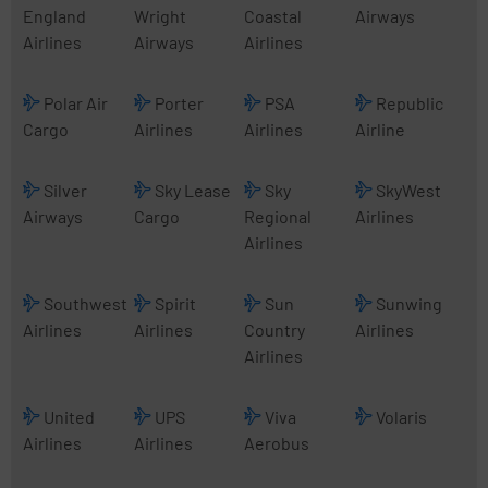
England
Wright
Coastal
Airways
Airlines
Airways
Airlines
Polar Air
Porter
PSA
Republic
Cargo
Airlines
Airlines
Airline
Silver
Sky Lease
Sky
SkyWest
Airways
Cargo
Regional
Airlines
Airlines
Southwest
Spirit
Sun
Sunwing
Airlines
Airlines
Country
Airlines
Airlines
United
UPS
Viva
Volaris
Airlines
Airlines
Aerobus