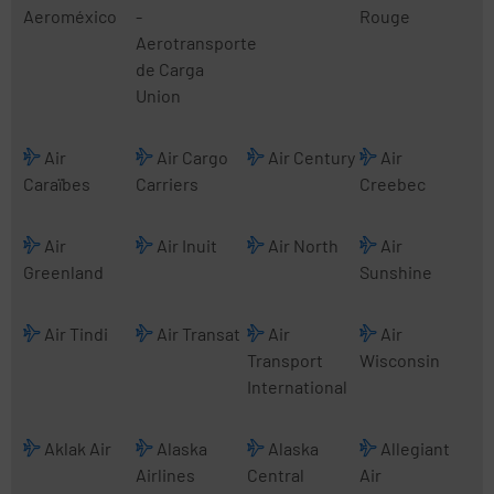
Aeroméxico
-
Rouge
Aerotransporte
de Carga
Union
Air
Air Cargo
Air Century
Air
Caraïbes
Carriers
Creebec
Air
Air Inuit
Air North
Air
Greenland
Sunshine
Air Tindi
Air Transat
Air
Air
Transport
Wisconsin
International
Aklak Air
Alaska
Alaska
Allegiant
Airlines
Central
Air