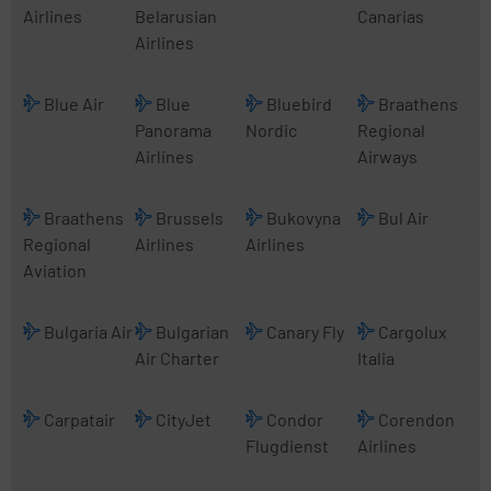
Airlines
Belarusian
Canarias
Airlines
Blue Air
Blue
Bluebird
Braathens
Panorama
Nordic
Regional
Airlines
Airways
Braathens
Brussels
Bukovyna
Bul Air
Regional
Airlines
Airlines
Aviation
Bulgaria Air
Bulgarian
Canary Fly
Cargolux
Air Charter
Italia
Carpatair
CityJet
Condor
Corendon
Flugdienst
Airlines