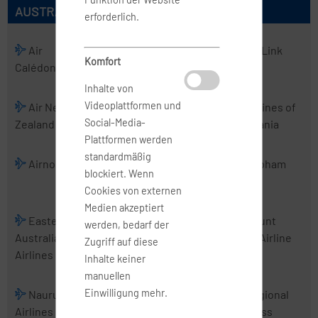
AUSTRALISCHE AIRLINES
erforderlich.
Air
Air
Air Kiribati
Air Link
Komfort
Calédonie
Chathams
Inhalte von
Videoplattformen und
Air New
Air Vanuatu
Aircalin
Airlines of
Social-Media-
Zealand
Tasmania
Plattformen werden
standardmäßig
Airnorth
Airwork
Alliance
Cobham
blockiert. Wenn
Airlines
Cookies von externen
Medien akzeptiert
Eastern
Fiji Airways
Jetstar
Mount
werden, bedarf der
Australia
Airways
Cook Airline
Zugriff auf diese
Airlines
Inhalte keiner
manuellen
Einwilligung mehr.
Nauru
PNG Air
Real Tonga
Regional
Airlines
Airlines
Express