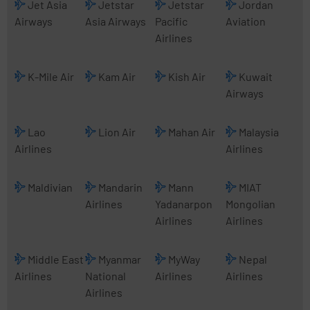
Jet Asia
Jetstar
Jetstar
Jordan
Airways
Asia Airways
Pacific
Aviation
Airlines
K-Mile Air
Kam Air
Kish Air
Kuwait
Airways
Lao
Lion Air
Mahan Air
Malaysia
Airlines
Airlines
Maldivian
Mandarin
Mann
MIAT
Airlines
Yadanarpon
Mongolian
Airlines
Airlines
Middle East
Myanmar
MyWay
Nepal
Airlines
National
Airlines
Airlines
Airlines