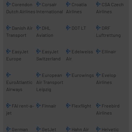
Corendon
Corsair
Croatia
CSA Czech
Dutch Airlines
International
Airlines
Airlines
Danish Air
DHL
DOT LT
DRF
Transport
Aviation
Luftrettung
EasyJet
EasyJet
Edelweiss
Ellinair
Europe
Switzerland
Air
European
Eurowings
Evelop
EuroAtlantic
Air Transport
Airlines
Airways
Leipzig
FAI rent-a-
Finnair
Flexflight
Freebird
jet
Airlines
German
GetJet
Hahn Air
Helvetic