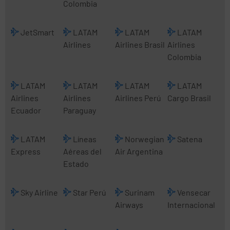
Colombia
JetSmart
LATAM
LATAM
LATAM
Airlines
Airlines Brasil
Airlines
Colombia
LATAM
LATAM
LATAM
LATAM
Airlines
Airlines
Airlines Perú
Cargo Brasil
Ecuador
Paraguay
LATAM
Líneas
Norwegian
Satena
Express
Aéreas del
Air Argentina
Estado
Sky Airline
Star Perú
Surinam
Vensecar
Airways
Internacional