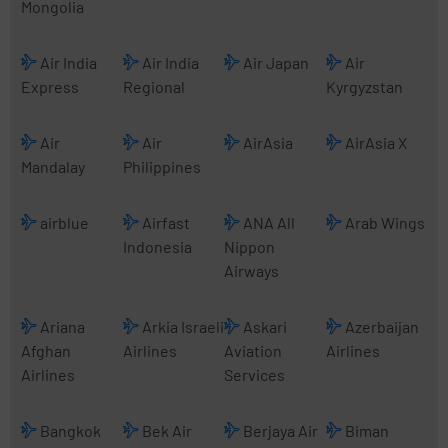
Mongolia
Air India
Air India
Air Japan
Air
Express
Regional
Kyrgyzstan
Air
Air
AirAsia
AirAsia X
Mandalay
Philippines
airblue
Airfast
ANA All
Arab Wings
Indonesia
Nippon
Airways
Ariana
Arkia Israeli
Askari
Azerbaijan
Afghan
Airlines
Aviation
Airlines
Airlines
Services
Bangkok
Bek Air
Berjaya Air
Biman