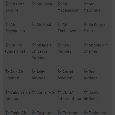
Air Côte
Air Libya
Air
Air
d’Ivoire
Madagascar
Mauritius
Air
Air Sinai
Air
AirKenya
Seychelles
Zimbabwe
Express
Airlink
AlMasria
AMC
Angola Air
(Südafrika)
Universal
Airlines
Charter
Airlines
Arik Air
Asky
Astral
Badr
Limited
Airlines
Aviation
Airlines
Cabo Verde
Camair-Co
CEIBA
Daallo
Airlines
Intercontinental
Airlines
Eagle Air
Egypt Air
Eritrean
Ethiopian