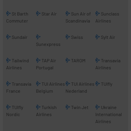
St Barth
Star Air
Sun Air of
Sunclass
Commuter
Scandinavia
Airlines
Sundair
Swiss
Sylt Air
Sunexpress
Tailwind
TAP Air
TAROM
Transavia
Airlines
Portugal
Airlines
Transavia
TUI Airlines
TUI Airlines
TUIfly
France
Belgium
Nederland
TUIfly
Turkish
Twin Jet
Ukraine
Nordic
Airlines
International
Airlines