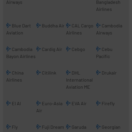
Airways
Bangladesh
Airlines
Blue Dart
Buddha Air
CAL Cargo
Cambodia
Aviation
Airlines
Airways
Cambodia
Cardig Air
Cebgo
Cebu
Bayon Airlines
Pacific
China
Citilink
DHL
Drukair
Airlines
International
Aviation ME
El Al
Euro-Asia
EVA Air
Firefly
Air
Fly
Fuji Dream
Garuda
Georgian