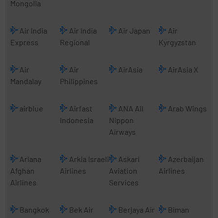
Mongolia
Air India
Air India
Air Japan
Air
Express
Regional
Kyrgyzstan
Air
Air
AirAsia
AirAsia X
Mandalay
Philippines
airblue
Airfast
ANA All
Arab Wings
Indonesia
Nippon
Airways
Ariana
Arkia Israeli
Askari
Azerbaijan
Afghan
Airlines
Aviation
Airlines
Airlines
Services
Bangkok
Bek Air
Berjaya Air
Biman