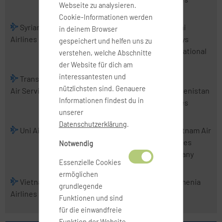
Webseite zu analysieren.
Cookie-Informationen werden
Syrian Arab
Tajik Air
Thai
Thai
in deinem Browser
Airlines
AirAsia
Airways
gespeichert und helfen uns zu
International
verstehen, welche Abschnitte
der Website für dich am
interessantesten und
TransNusa
Tri-MG Intra
Trigana Air
nützlichsten sind. Genauere
Air Services
Asia Airlines
Service
Turkmenistan
Informationen findest du in
Airlines
unserer
Datenschutzerklärung
.
Uni Air
Uzbekistan
VietJet Air
Vietnam Air
Airways
Services
Notwendig
Company
Essenzielle Cookies
ermöglichen
Vietnam
Wings
Xpressair
Yemenia
grundlegende
Airlines
Abadi Airlines
Funktionen und sind
für die einwandfreie
Funktion der Website