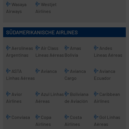
Wasaya
Westjet
Airways
Airlines
SÜDAMERIKANISCHE AIRLINES
Aerolíneas
Air Class
Amas
Andes
Argentinas
Líneas Aéreas
Bolivia
Líneas Aéreas
ASTA
Avianca
Avianca
Avianca
Linhas Aéreas
Cargo
Ecuador
Avior
Azul Linhas
Boliviana
Caribbean
Airlines
Aéreas
de Aviación
Airlines
Conviasa
Copa
Costa
Gol Linhas
Airlines
Airlines
Aéreas