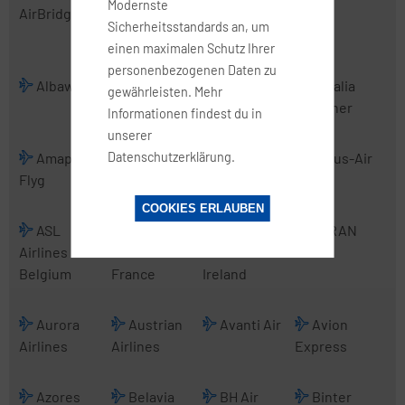
Modernste
AirBridgeCargo
Transport
Sicherheitsstandards an, um
International
einen maximalen Schutz Ihrer
personenbezogenen Daten zu
Albawings
Alidaunia
Alitalia
Alitalia
gewährleisten. Mehr
CityLiner
Informationen findest du in
unserer
Datenschutzerklärung.
Amapola
Anadolujet
Angara
Arcus-Air
Flyg
Airlines
COOKIES ERLAUBEN
ASL
ASL
ASL
ATRAN
Airlines
Airlines
Airlines
Belgium
France
Ireland
Aurora
Austrian
Avanti Air
Avion
Airlines
Airlines
Express
Azores
Belavia
BH Air
Binter