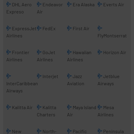
DHL Aero
Endeavor
Era Alaska
Everts Air
Expreso
Air
ExpressJet
FedEx
First Air
Airlines
FlyMontserrat
Frontier
GoJet
Hawaiian
Horizon Air
Airlines
Airlines
Airlines
Interjet
Jazz
Jetblue
InterCaribbean
Aviation
Airways
Airways
Kalitta Air
Kalitta
Maya Island
Mesa
Charters
Air
Airlines
New
North-
Pacific
Peninsula