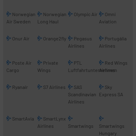
Norwegian
Norwegian
Olympic Air
Omni
Air Sweden
Long Haul
Aviation
Onur Air
Orange2fly
Pegasus
Portugália
Airlines
Airlines
Poste Air
Private
PTL
Red Wings
Cargo
Wings
Luftfahrtunternehmen
Airlines
Ryanair
S7 Airlines
SAS
Sky
Scandinavian
Express SA
Airlines
SmartAvia
SmartLynx
Airlines
Smartwings
Smartwings
Hungary