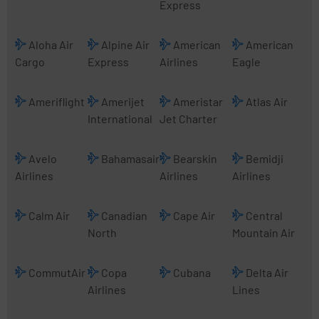
Express
Aloha Air
Alpine Air
American
American
Cargo
Express
Airlines
Eagle
Ameriflight
Amerijet
Ameristar
Atlas Air
International
Jet Charter
Avelo
Bahamasair
Bearskin
Bemidji
Airlines
Airlines
Airlines
Calm Air
Canadian
Cape Air
Central
North
Mountain Air
CommutAir
Copa
Cubana
Delta Air
Airlines
Lines