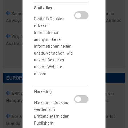
Statistiken
Samoa
Skytrans
Solomon
Tasman
Statistik Cookies
Airways
Airlines
Airlines
Cargo Airlines
erfassen
Informationen
Virgin
Virgin
anonym. Diese
Australia
Australia
Informationen helfen
Regional
uns zu verstehen, wie
Airlines
unsere Besucher
unsere Website
nutzen.
EUROPÄISCHE AIRLINES
Marketing
ABC Air
Abelag
ACT
Aegean
Hungary
Aviation
Airlines
Airlines
Marketing-Cookies
werden von
Aer Arann
Aer Lingus
Aero
Aeroflot
Drittanbietern oder
Islands
Charter
Publishern