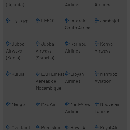
(Uganda)
Airlines
Airlines
Fly Egypt
Fly540
Interair
Jambojet
South Africa
Jubba
Jubba
Karinou
Kenya
Airways
Airways
Airlines
Airways
(Kenia)
(Somalia)
Kulula
LAM Lineas
Libyan
Mahfooz
Aereas de
Airlines
Aviation
Mocambique
Mango
Max Air
Med-View
Nouvelair
Airline
Tunisie
Overland
Precision
Royal Air
Royal Air