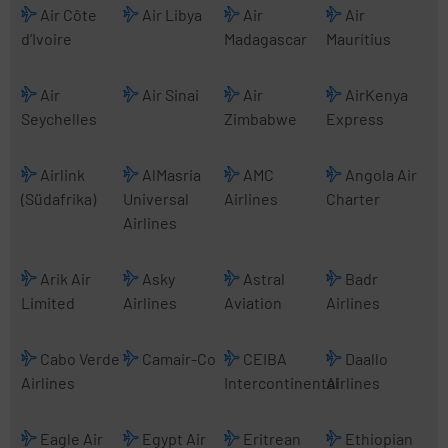
Air Côte
Air Libya
Air
Air
d’Ivoire
Madagascar
Mauritius
Air
Air Sinai
Air
AirKenya
Seychelles
Zimbabwe
Express
Airlink
AlMasria
AMC
Angola Air
(Südafrika)
Universal
Airlines
Charter
Airlines
Arik Air
Asky
Astral
Badr
Limited
Airlines
Aviation
Airlines
Cabo Verde
Camair-Co
CEIBA
Daallo
Airlines
Intercontinental
Airlines
Eagle Air
Egypt Air
Eritrean
Ethiopian