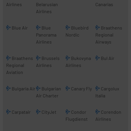
Airlines
Belarusian
Canarias
Airlines
Blue Air
Blue
Bluebird
Braathens
Panorama
Nordic
Regional
Airlines
Airways
Braathens
Brussels
Bukovyna
Bul Air
Regional
Airlines
Airlines
Aviation
Bulgaria Air
Bulgarian
Canary Fly
Cargolux
Air Charter
Italia
Carpatair
CityJet
Condor
Corendon
Flugdienst
Airlines