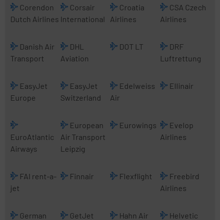
Corendon
Corsair
Croatia
CSA Czech
Dutch Airlines
International
Airlines
Airlines
Danish Air
DHL
DOT LT
DRF
Transport
Aviation
Luftrettung
EasyJet
EasyJet
Edelweiss
Ellinair
Europe
Switzerland
Air
European
Eurowings
Evelop
EuroAtlantic
Air Transport
Airlines
Airways
Leipzig
FAI rent-a-
Finnair
Flexflight
Freebird
jet
Airlines
German
GetJet
Hahn Air
Helvetic