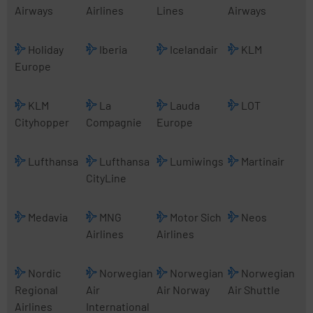
Airways
Airlines
Lines
Airways
Holiday
Iberia
Icelandair
KLM
Europe
KLM
La
Lauda
LOT
Cityhopper
Compagnie
Europe
Lufthansa
Lufthansa
Lumiwings
Martinair
CityLine
Medavia
MNG
Motor Sich
Neos
Airlines
Airlines
Nordic
Norwegian
Norwegian
Norwegian
Regional
Air
Air Norway
Air Shuttle
Airlines
International