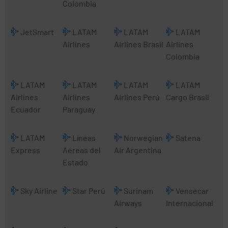
Colombia
JetSmart
LATAM
LATAM
LATAM
Airlines
Airlines Brasil
Airlines
Colombia
LATAM
LATAM
LATAM
LATAM
Airlines
Airlines
Airlines Perú
Cargo Brasil
Ecuador
Paraguay
LATAM
Líneas
Norwegian
Satena
Express
Aéreas del
Air Argentina
Estado
Sky Airline
Star Perú
Surinam
Vensecar
Airways
Internacional