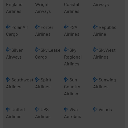
England
Wright
Coastal
Airways
Airlines
Airways
Airlines
Polar Air
Porter
PSA
Republic
Cargo
Airlines
Airlines
Airline
Silver
Sky Lease
Sky
SkyWest
Airways
Cargo
Regional
Airlines
Airlines
Southwest
Spirit
Sun
Sunwing
Airlines
Airlines
Country
Airlines
Airlines
United
UPS
Viva
Volaris
Airlines
Airlines
Aerobus