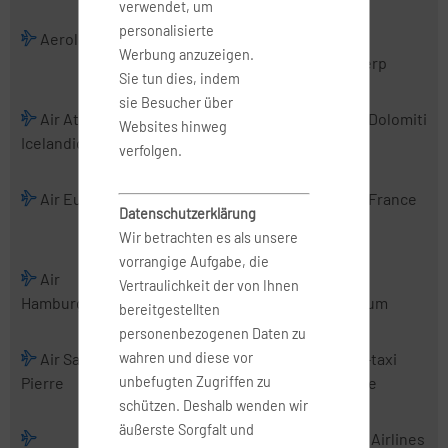
verwendet, um
personalisierte
Aerologic
Air Albania
Air Alsie
Air
Werbung anzuzeigen.
Antwerp
Sie tun dies, indem
sie Besucher über
Air Atlanta
Air Baltic
Air Belgium
Air Dolomiti
Websites hinweg
Icelandic
(2016)
verfolgen.
Air Europa
Air Europa
Air France
Air France
Datenschutzerklärung
Express
Hop
Wir betrachten es als unsere
vorrangige Aufgabe, die
Air
Air Malta
Air
Air
Vertraulichkeit der von Ihnen
Hamburg
Mediterranean
Nostrum
bereitgestellten
personenbezogenen Daten zu
wahren und diese vor
Air Saint-
Air Serbia
Air Urga
Air-taxi
unbefugten Zugriffen zu
Pierre
europe
schützen. Deshalb wenden wir
äußerste Sorgfalt und
Airbus
AirExplore
AIS Airlines