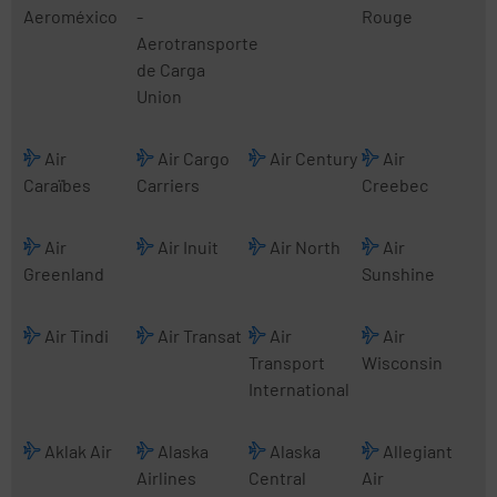
Aeroméxico
-
Rouge
Aerotransporte
de Carga
Union
Air
Air Cargo
Air Century
Air
Caraïbes
Carriers
Creebec
Air
Air Inuit
Air North
Air
Greenland
Sunshine
Air Tindi
Air Transat
Air
Air
Transport
Wisconsin
International
Aklak Air
Alaska
Alaska
Allegiant
Airlines
Central
Air