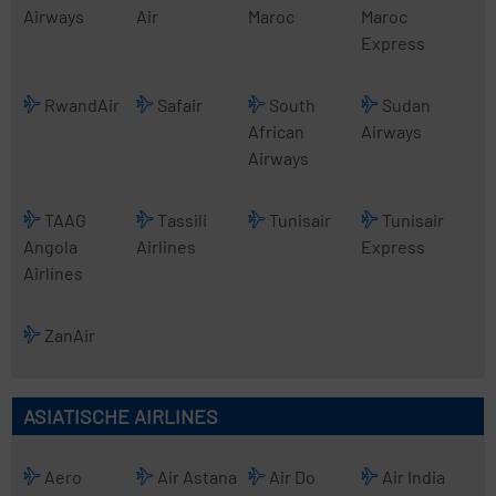
Airways
Air
Maroc
Maroc
Express
RwandAir
Safair
South
Sudan
African
Airways
Airways
TAAG
Tassili
Tunisair
Tunisair
Angola
Airlines
Express
Airlines
ZanAir
ASIATISCHE AIRLINES
Aero
Air Astana
Air Do
Air India