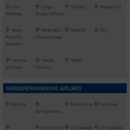
Ural
Volga-
Vueling
Wamos Air
Airlines
Dnepr Airlines
West
Widerøe’s
Wizz Air
Xfly
Atlantic
Flyveselskap
Sweden
Yakutia
Yamal
Yanair
Airlines
Airlines
NORDAMERIKANISCHE AIRLINES
ABX Air
Aerolitoral
Aeromar
Aerogaviota
Aerounion
Air Canada
Air Canada