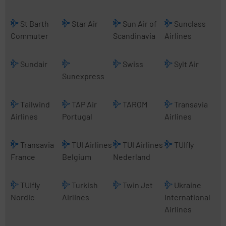
St Barth
Star Air
Sun Air of
Sunclass
Commuter
Scandinavia
Airlines
Sundair
Swiss
Sylt Air
Sunexpress
Tailwind
TAP Air
TAROM
Transavia
Airlines
Portugal
Airlines
Transavia
TUI Airlines
TUI Airlines
TUIfly
France
Belgium
Nederland
TUIfly
Turkish
Twin Jet
Ukraine
Nordic
Airlines
International
Airlines