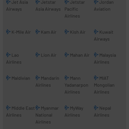
Jet Asia
Jetstar
Jetstar
Jordan
Airways
Asia Airways
Pacific
Aviation
Airlines
K-Mile Air
Kam Air
Kish Air
Kuwait
Airways
Lao
Lion Air
Mahan Air
Malaysia
Airlines
Airlines
Maldivian
Mandarin
Mann
MIAT
Airlines
Yadanarpon
Mongolian
Airlines
Airlines
Middle East
Myanmar
MyWay
Nepal
Airlines
National
Airlines
Airlines
Airlines