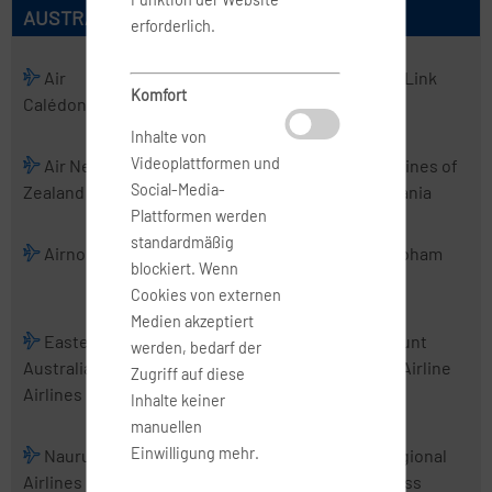
AUSTRALISCHE AIRLINES
erforderlich.
Air
Air
Air Kiribati
Air Link
Komfort
Calédonie
Chathams
Inhalte von
Videoplattformen und
Air New
Air Vanuatu
Aircalin
Airlines of
Social-Media-
Zealand
Tasmania
Plattformen werden
standardmäßig
Airnorth
Airwork
Alliance
Cobham
blockiert. Wenn
Airlines
Cookies von externen
Medien akzeptiert
Eastern
Fiji Airways
Jetstar
Mount
werden, bedarf der
Australia
Airways
Cook Airline
Zugriff auf diese
Airlines
Inhalte keiner
manuellen
Einwilligung mehr.
Nauru
PNG Air
Real Tonga
Regional
Airlines
Airlines
Express