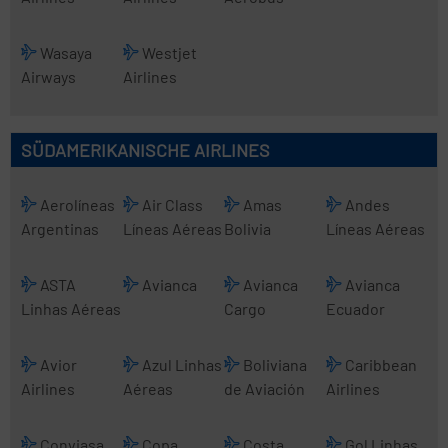
Wasaya
Westjet
Airways
Airlines
SÜDAMERIKANISCHE AIRLINES
Aerolíneas
Air Class
Amas
Andes
Argentinas
Líneas Aéreas
Bolivia
Líneas Aéreas
ASTA
Avianca
Avianca
Avianca
Linhas Aéreas
Cargo
Ecuador
Avior
Azul Linhas
Boliviana
Caribbean
Airlines
Aéreas
de Aviación
Airlines
Conviasa
Copa
Costa
Gol Linhas