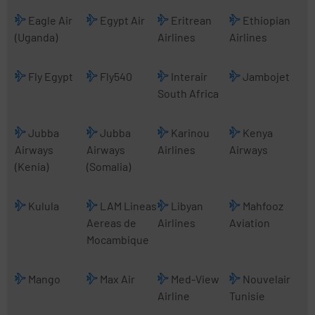
Eagle Air
Egypt Air
Eritrean
Ethiopian
(Uganda)
Airlines
Airlines
Fly Egypt
Fly540
Interair
Jambojet
South Africa
Jubba
Jubba
Karinou
Kenya
Airways
Airways
Airlines
Airways
(Kenia)
(Somalia)
Kulula
LAM Lineas
Libyan
Mahfooz
Aereas de
Airlines
Aviation
Mocambique
Mango
Max Air
Med-View
Nouvelair
Airline
Tunisie