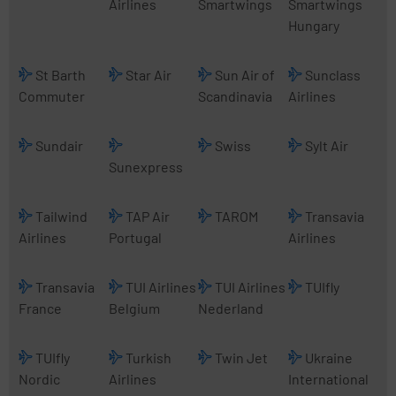
Airlines
Smartwings
Smartwings
Hungary
St Barth
Star Air
Sun Air of
Sunclass
Commuter
Scandinavia
Airlines
Sundair
Swiss
Sylt Air
Sunexpress
Tailwind
TAP Air
TAROM
Transavia
Airlines
Portugal
Airlines
Transavia
TUI Airlines
TUI Airlines
TUIfly
France
Belgium
Nederland
TUIfly
Turkish
Twin Jet
Ukraine
Nordic
Airlines
International