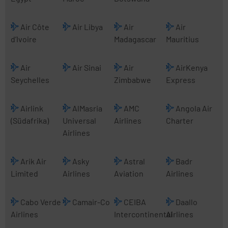
Air Côte
Air Libya
Air
Air
d’Ivoire
Madagascar
Mauritius
Air
Air Sinai
Air
AirKenya
Seychelles
Zimbabwe
Express
Airlink
AlMasria
AMC
Angola Air
(Südafrika)
Universal
Airlines
Charter
Airlines
Arik Air
Asky
Astral
Badr
Limited
Airlines
Aviation
Airlines
Cabo Verde
Camair-Co
CEIBA
Daallo
Airlines
Intercontinental
Airlines