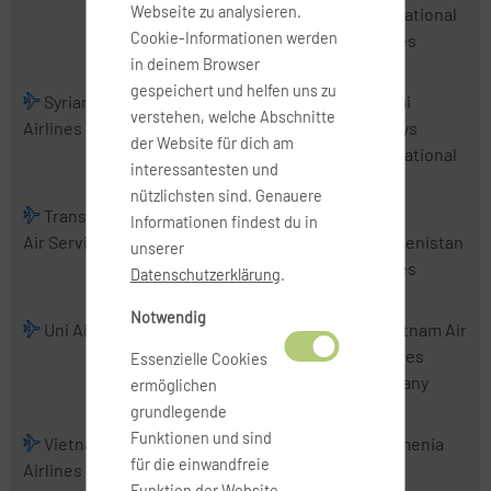
Webseite zu analysieren.
Airlines
International
Cookie-Informationen werden
Airlines
in deinem Browser
gespeichert und helfen uns zu
Syrian Arab
Tajik Air
Thai
Thai
verstehen, welche Abschnitte
Airlines
AirAsia
Airways
der Website für dich am
International
interessantesten und
nützlichsten sind. Genauere
TransNusa
Tri-MG Intra
Trigana Air
Informationen findest du in
Air Services
Asia Airlines
Service
Turkmenistan
unserer
Airlines
Datenschutzerklärung
.
Notwendig
Uni Air
Uzbekistan
VietJet Air
Vietnam Air
Airways
Services
Essenzielle Cookies
Company
ermöglichen
grundlegende
Funktionen und sind
Vietnam
Wings
Xpressair
Yemenia
für die einwandfreie
Airlines
Abadi Airlines
Funktion der Website