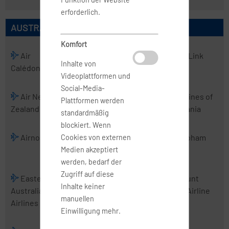
erforderlich.
AUSTRALISCHE AIRLINES
Komfort
Air
Air
Air Kiribati
Air Link
Inhalte von
Calédonie
Chathams
Videoplattformen und
Social-Media-
Air New
Air Vanuatu
Aircalin
Airlines of
Plattformen werden
Zealand
Tasmania
standardmäßig
blockiert. Wenn
Airnorth
Airwork
Alliance
Cobham
Cookies von externen
Airlines
Medien akzeptiert
werden, bedarf der
Zugriff auf diese
Eastern
Fiji Airways
Jetstar
Mount
Inhalte keiner
Australia
Airways
Cook Airline
manuellen
Airlines
Einwilligung mehr.