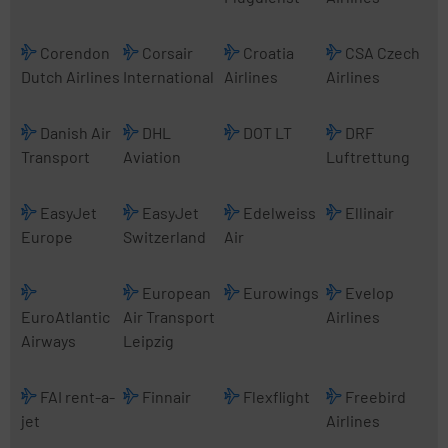
Corendon
Corsair
Croatia
CSA Czech
Dutch Airlines
International
Airlines
Airlines
Danish Air
DHL
DOT LT
DRF
Transport
Aviation
Luftrettung
EasyJet
EasyJet
Edelweiss
Ellinair
Europe
Switzerland
Air
European
Eurowings
Evelop
EuroAtlantic
Air Transport
Airlines
Airways
Leipzig
FAI rent-a-
Finnair
Flexflight
Freebird
jet
Airlines