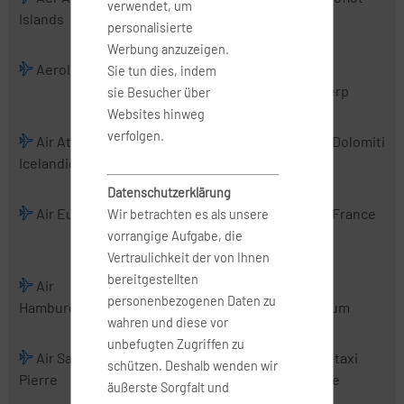
verwendet, um
Islands
Charter
personalisierte
Werbung anzuzeigen.
Aerologic
Air Albania
Air Alsie
Air
Sie tun dies, indem
Antwerp
sie Besucher über
Websites hinweg
verfolgen.
Air Atlanta
Air Baltic
Air Belgium
Air Dolomiti
Icelandic
(2016)
Datenschutzerklärung
Air Europa
Air Europa
Air France
Air France
Wir betrachten es als unsere
Express
Hop
vorrangige Aufgabe, die
Vertraulichkeit der von Ihnen
bereitgestellten
Air
Air Malta
Air
Air
personenbezogenen Daten zu
Hamburg
Mediterranean
Nostrum
wahren und diese vor
unbefugten Zugriffen zu
Air Saint-
Air Serbia
Air Urga
Air-taxi
schützen. Deshalb wenden wir
Pierre
europe
äußerste Sorgfalt und