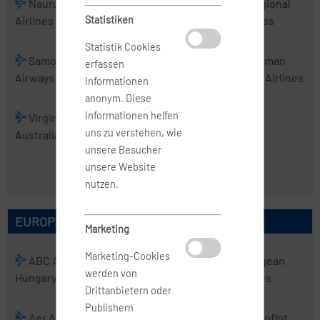
Nauru
PNG Air
Real Tonga
Regional
Airlines
Statistiken
Airlines
Express
Statistik Cookies
Samoa
Skytrans
Solomon
Tasman
erfassen
Airways
Airlines
Airlines
Cargo Airlines
Informationen
anonym. Diese
Informationen helfen
Virgin
Virgin
uns zu verstehen, wie
Australia
Australia
unsere Besucher
Regional
unsere Website
Airlines
nutzen.
EUROPÄISCHE AIRLINES
Marketing
Marketing-Cookies
ABC Air
Abelag
ACT
Aegean
werden von
Hungary
Aviation
Airlines
Airlines
Drittanbietern oder
Publishern
Aer Arann
Aer Lingus
Aero
Aeroflot