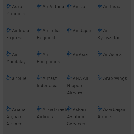
Aero
Air Astana
Air Do
Air India
Mongolia
Air India
Air India
Air Japan
Air
Express
Regional
Kyrgyzstan
Air
Air
AirAsia
AirAsia X
Mandalay
Philippines
airblue
Airfast
ANA All
Arab Wings
Indonesia
Nippon
Airways
Ariana
Arkia Israeli
Askari
Azerbaijan
Afghan
Airlines
Aviation
Airlines
Airlines
Services