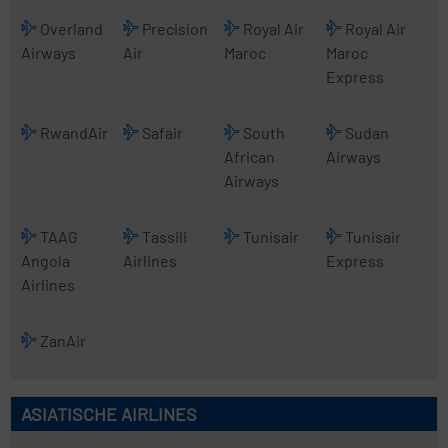
Overland
Precision
Royal Air
Royal Air
Airways
Air
Maroc
Maroc
Express
RwandAir
Safair
South
Sudan
African
Airways
Airways
TAAG
Tassili
Tunisair
Tunisair
Angola
Airlines
Express
Airlines
ZanAir
ASIATISCHE AIRLINES