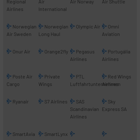
Regional
Air
Air Norway
Air Shuttle
Airlines
International
Norwegian
Norwegian
Olympic Air
Omni
Air Sweden
Long Haul
Aviation
Onur Air
Orange2fly
Pegasus
Portugália
Airlines
Airlines
Poste Air
Private
PTL
Red Wings
Cargo
Wings
Luftfahrtunternehmen
Airlines
Ryanair
S7 Airlines
SAS
Sky
Scandinavian
Express SA
Airlines
SmartAvia
SmartLynx