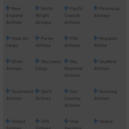
New
North-
Pacific
Peninsula
England
Wright
Coastal
Airways
Airlines
Airways
Airlines
Polar Air
Porter
PSA
Republic
Cargo
Airlines
Airlines
Airline
Silver
Sky Lease
Sky
SkyWest
Airways
Cargo
Regional
Airlines
Airlines
Southwest
Spirit
Sun
Sunwing
Airlines
Airlines
Country
Airlines
Airlines
United
UPS
Viva
Volaris
Airlines
Airlines
Aerobus