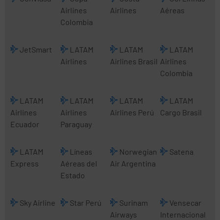
Airlines
Airlines
Aéreas
Colombia
JetSmart
LATAM
LATAM
LATAM
Airlines
Airlines Brasil
Airlines
Colombia
LATAM
LATAM
LATAM
LATAM
Airlines
Airlines
Airlines Perú
Cargo Brasil
Ecuador
Paraguay
LATAM
Líneas
Norwegian
Satena
Express
Aéreas del
Air Argentina
Estado
Sky Airline
Star Perú
Surinam
Vensecar
Airways
Internacional