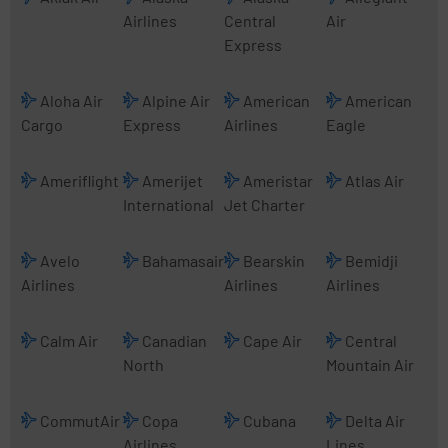
Airlines
Central
Air
Express
Aloha Air
Alpine Air
American
American
Cargo
Express
Airlines
Eagle
Ameriflight
Amerijet
Ameristar
Atlas Air
International
Jet Charter
Avelo
Bahamasair
Bearskin
Bemidji
Airlines
Airlines
Airlines
Calm Air
Canadian
Cape Air
Central
North
Mountain Air
CommutAir
Copa
Cubana
Delta Air
Airlines
Lines