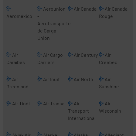
Aerounion
Air Canada
Air Canada
Aeroméxico
-
Rouge
Aerotransporte
de Carga
Union
Air
Air Cargo
Air Century
Air
Caraïbes
Carriers
Creebec
Air
Air Inuit
Air North
Air
Greenland
Sunshine
Air Tindi
Air Transat
Air
Air
Transport
Wisconsin
International
Aklak Air
Alaska
Alaska
Allegiant