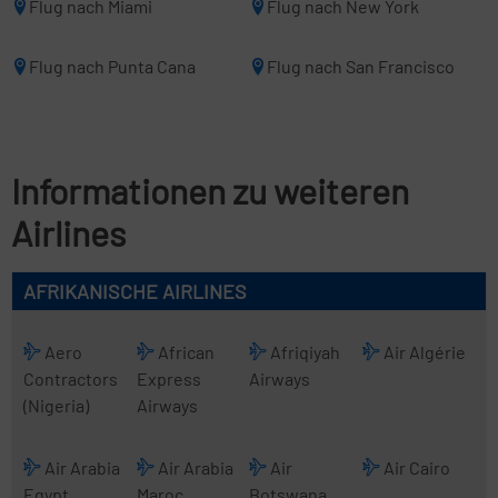
Flug nach Miami
Flug nach New York
Flug nach Punta Cana
Flug nach San Francisco
Informationen zu weiteren
Airlines
AFRIKANISCHE AIRLINES
Aero
African
Afriqiyah
Air Algérie
Contractors
Express
Airways
(Nigeria)
Airways
Air Arabia
Air Arabia
Air
Air Cairo
Egypt
Maroc
Botswana