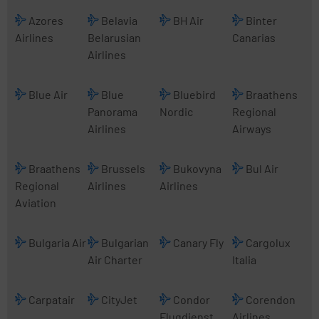
Azores
Belavia
BH Air
Binter
Airlines
Belarusian
Canarias
Airlines
Blue Air
Blue
Bluebird
Braathens
Panorama
Nordic
Regional
Airlines
Airways
Braathens
Brussels
Bukovyna
Bul Air
Regional
Airlines
Airlines
Aviation
Bulgaria Air
Bulgarian
Canary Fly
Cargolux
Air Charter
Italia
Carpatair
CityJet
Condor
Corendon
Flugdienst
Airlines