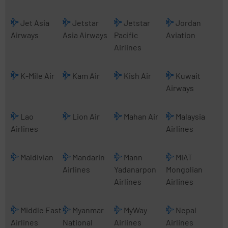
Jet Asia
Jetstar
Jetstar
Jordan
Airways
Asia Airways
Pacific
Aviation
Airlines
K-Mile Air
Kam Air
Kish Air
Kuwait
Airways
Lao
Lion Air
Mahan Air
Malaysia
Airlines
Airlines
Maldivian
Mandarin
Mann
MIAT
Airlines
Yadanarpon
Mongolian
Airlines
Airlines
Middle East
Myanmar
MyWay
Nepal
Airlines
National
Airlines
Airlines