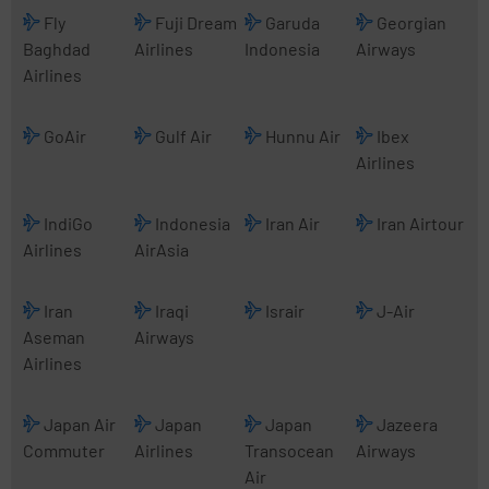
Fly
Fuji Dream
Garuda
Georgian
Baghdad
Airlines
Indonesia
Airways
Airlines
GoAir
Gulf Air
Hunnu Air
Ibex
Airlines
IndiGo
Indonesia
Iran Air
Iran Airtour
Airlines
AirAsia
Iran
Iraqi
Israir
J-Air
Aseman
Airways
Airlines
Japan Air
Japan
Japan
Jazeera
Commuter
Airlines
Transocean
Airways
Air