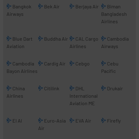
Bangkok
Bek Air
Berjaya Air
Biman
Airways
Bangladesh
Airlines
Blue Dart
Buddha Air
CAL Cargo
Cambodia
Aviation
Airlines
Airways
Cambodia
Cardig Air
Cebgo
Cebu
Bayon Airlines
Pacific
China
Citilink
DHL
Drukair
Airlines
International
Aviation ME
El Al
Euro-Asia
EVA Air
Firefly
Air