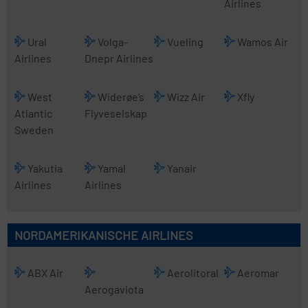
Airlines
Ural
Volga-
Vueling
Wamos Air
Airlines
Dnepr Airlines
West
Widerøe’s
Wizz Air
Xfly
Atlantic
Flyveselskap
Sweden
Yakutia
Yamal
Yanair
Airlines
Airlines
NORDAMERIKANISCHE AIRLINES
ABX Air
Aerolitoral
Aeromar
Aerogaviota