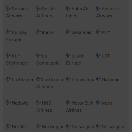
German
GetJet
Hahn Air
Helvetic
Airways
Airlines
Lines
Airways
Holiday
Iberia
Icelandair
KLM
Europe
KLM
La
Lauda
LOT
Cityhopper
Compagnie
Europe
Lufthansa
Lufthansa
Lumiwings
Martinair
CityLine
Medavia
MNG
Motor Sich
Neos
Airlines
Airlines
Nordic
Norwegian
Norwegian
Norwegian