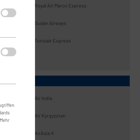
Royal Air Maroc Express
Sudan Airways
Tunisair Express
Air India
griffen
dards
Air Kyrgyzstan
 Mehr
AirAsia X