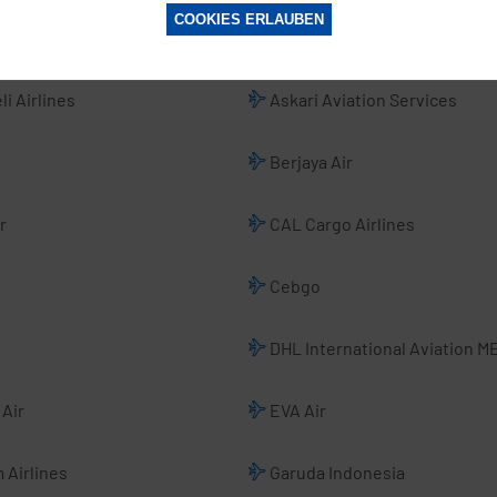
COOKIES ERLAUBEN
donesia
ANA All Nippon Airways
li Airlines
Askari Aviation Services
Berjaya Air
r
CAL Cargo Airlines
Cebgo
DHL International Aviation M
Air
EVA Air
 Airlines
Garuda Indonesia