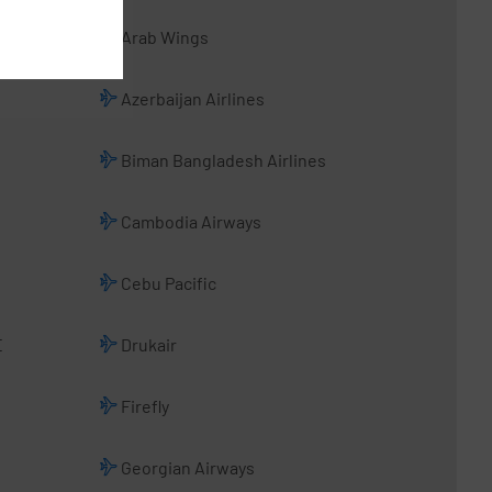
Arab Wings
Azerbaijan Airlines
Biman Bangladesh Airlines
Cambodia Airways
Cebu Pacific
E
Drukair
Firefly
Georgian Airways