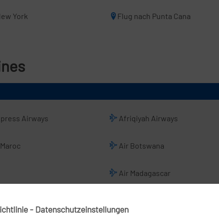
New York
Flug nach Punta Cana
ines
xpress Airways
Afriqiyah Airways
 Maroc
Air Botswana
Air Madagascar
Air Zimbabwe
chtlinie - Datenschutzeinstellungen