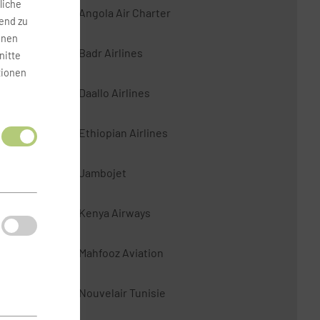
liche
Angola Air Charter
fend zu
onen
Badr Airlines
nitte
tionen
Daallo Airlines
Ethiopian Airlines
Jambojet
Kenya Airways
Mahfooz Aviation
Nouvelair Tunisie