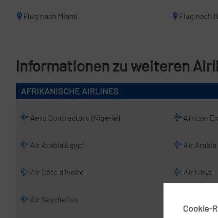
Flug nach Miami
Flug nach 
Informationen zu weiteren Airl
AFRIKANISCHE AIRLINES
Aero Contractors (Nigeria)
African E
Air Arabia Egypt
Air Arabia
Air Côte d’Ivoire
Air Libya
Air Seychelles
Air Sinai
Cookie-Ri