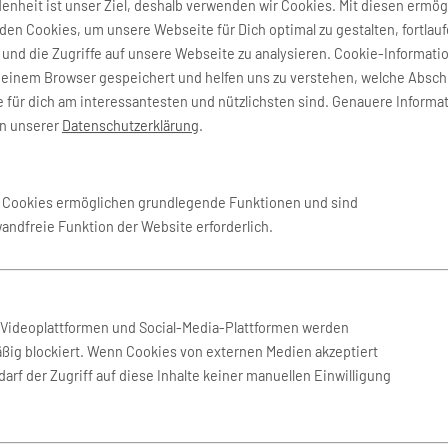
denheit ist unser Ziel, deshalb verwenden wir Cookies. Mit diesen ermög
niversal Airlines
AMC Airlines
en Cookies, um unsere Webseite für Dich optimal zu gestalten, fortlau
und die Zugriffe auf unsere Webseite zu analysieren. Cookie-Informati
nes
Astral Aviation
deinem Browser gespeichert und helfen uns zu verstehen, welche Absch
 für dich am interessantesten und nützlichsten sind. Genauere Informa
in unserer
Datenschutzerklärung
.
o
CEIBA Intercontinental
Eritrean Airlines
e Cookies ermöglichen grundlegende Funktionen und sind
wandfreie Funktion der Website erforderlich.
Interair South Africa
ays (Somalia)
Karinou Airlines
n Videoplattformen und Social-Media-Plattformen werden
ßig blockiert. Wenn Cookies von externen Medien akzeptiert
s Aereas de Mocambique
Libyan Airlines
arf der Zugriff auf diese Inhalte keiner manuellen Einwilligung
Med-View Airline