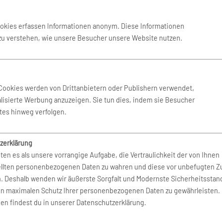
Air
Royal Air Maroc
ookies erfassen Informationen anonym. Diese Informationen
South African Airways
 zu verstehen, wie unsere Besucher unsere Website nutzen.
lines
Tunisair
Cookies werden von Drittanbietern oder Publishern verwendet,
lisierte Werbung anzuzeigen. Sie tun dies, indem sie Besucher
tes hinweg verfolgen.
zerklärung
ten es als unsere vorrangige Aufgabe, die Vertraulichkeit der von Ihnen
a
Air Do
ellten personenbezogenen Daten zu wahren und diese vor unbefugten Zu
n. Deshalb wenden wir äußerste Sorgfalt und Modernste Sicherheitsstan
Regional
Air Japan
en maximalen Schutz Ihrer personenbezogenen Daten zu gewährleisten.
en findest du in unserer Datenschutzerklärung.
pines
AirAsia