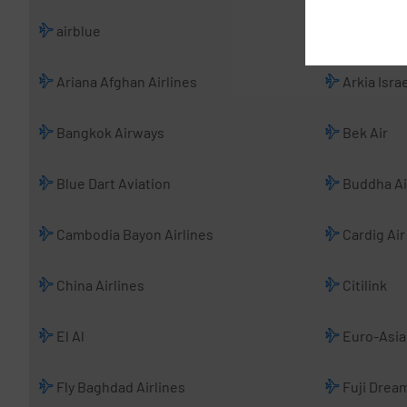
airblue
Airfast In
Ariana Afghan Airlines
Arkia Israe
Bangkok Airways
Bek Air
Blue Dart Aviation
Buddha Ai
Cambodia Bayon Airlines
Cardig Air
China Airlines
Citilink
El Al
Euro-Asia 
Fly Baghdad Airlines
Fuji Dream