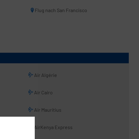
Flug nach San Francisco
Air Algérie
Air Cairo
Air Mauritius
AirKenya Express