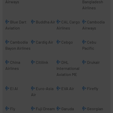
Airways
Bangladesh
Airlines
Blue Dart
Buddha Air
CAL Cargo
Cambodia
Aviation
Airlines
Airways
Cambodia
Cardig Air
Cebgo
Cebu
Bayon Airlines
Pacific
China
Citilink
DHL
Drukair
Airlines
International
Aviation ME
El Al
Euro-Asia
EVA Air
Firefly
Air
Fly
Fuji Dream
Garuda
Georgian