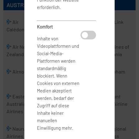
AUSTRALISCHE AIRLINES
erforderlich.
Air
Air
Air Kiribati
Air Link
Komfort
Calédonie
Chathams
Inhalte von
Videoplattformen und
Air New
Air Vanuatu
Aircalin
Airlines of
Social-Media-
Zealand
Tasmania
Plattformen werden
standardmäßig
Airnorth
Airwork
Alliance
Cobham
blockiert. Wenn
Airlines
Cookies von externen
Medien akzeptiert
Eastern
Fiji Airways
Jetstar
Mount
werden, bedarf der
Australia
Airways
Cook Airline
Zugriff auf diese
Airlines
Inhalte keiner
manuellen
Einwilligung mehr.
Nauru
PNG Air
Real Tonga
Regional
Airlines
Airlines
Express