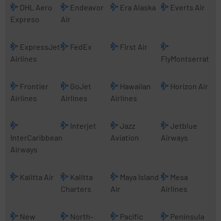
DHL Aero
Endeavor
Era Alaska
Everts Air
Expreso
Air
ExpressJet
FedEx
First Air
Airlines
FlyMontserrat
Frontier
GoJet
Hawaiian
Horizon Air
Airlines
Airlines
Airlines
Interjet
Jazz
Jetblue
InterCaribbean
Aviation
Airways
Airways
Kalitta Air
Kalitta
Maya Island
Mesa
Charters
Air
Airlines
New
North-
Pacific
Peninsula