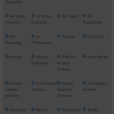
Mongolia
Air India
Air India
Air Japan
Air
Express
Regional
Kyrgyzstan
Air
Air
AirAsia
AirAsia X
Mandalay
Philippines
airblue
Airfast
ANA All
Arab Wings
Indonesia
Nippon
Airways
Ariana
Arkia Israeli
Askari
Azerbaijan
Afghan
Airlines
Aviation
Airlines
Airlines
Services
Bangkok
Bek Air
Berjaya Air
Biman