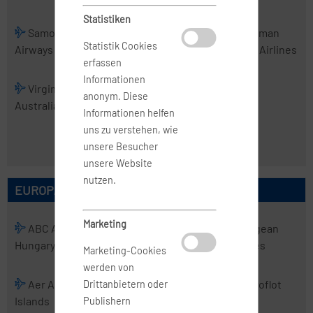
Statistiken
Samoa
Skytrans
Solomon
Tasman
Statistik Cookies
Airways
Airlines
Airlines
Cargo Airlines
erfassen
Informationen
Virgin
Virgin
anonym. Diese
Australia
Australia
Informationen helfen
Regional
uns zu verstehen, wie
Airlines
unsere Besucher
unsere Website
nutzen.
EUROPÄISCHE AIRLINES
Marketing
ABC Air
Abelag
ACT
Aegean
Hungary
Aviation
Airlines
Airlines
Marketing-Cookies
werden von
Aer Arann
Aer Lingus
Aero
Aeroflot
Drittanbietern oder
Islands
Charter
Publishern