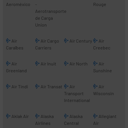
Aeroméxico
-
Rouge
Aerotransporte
de Carga
Union
Air
Air Cargo
Air Century
Air
Caraïbes
Carriers
Creebec
Air
Air Inuit
Air North
Air
Greenland
Sunshine
Air Tindi
Air Transat
Air
Air
Transport
Wisconsin
International
Aklak Air
Alaska
Alaska
Allegiant
Airlines
Central
Air