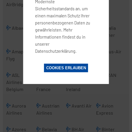
Modernste
AirBridgeCargo
Transport
Sicherheitsstandards an, um
International
einen maximalen Schutz Ihrer
personenbezogenen Daten zu
Albawings
Alidaunia
Alitalia
Alitalia
gewährleisten. Mehr
CityLiner
Informationen findest du in
unserer
Datenschutzerklärung.
Amapola
Anadolujet
Angara
Arcus-Air
Flyg
Airlines
COOKIES ERLAUBEN
ASL
ASL
ASL
ATRAN
Airlines
Airlines
Airlines
Belgium
France
Ireland
Aurora
Austrian
Avanti Air
Avion
Airlines
Airlines
Express
Azores
Belavia
BH Air
Binter