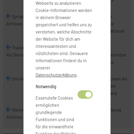
Webseite zu analysieren.
Cookie-Informationen werden
Syrian Arab
Tajik Air
Thai
Thai
in deinem Browser
Airlines
AirAsia
Airways
gespeichert und helfen uns zu
International
verstehen, welche Abschnitte
der Website für dich am
interessantesten und
TransNusa
Tri-MG Intra
Trigana Air
nützlichsten sind. Genauere
Air Services
Asia Airlines
Service
Turkmenistan
Informationen findest du in
Airlines
unserer
Datenschutzerklärung
.
Uni Air
Uzbekistan
VietJet Air
Vietnam Air
Airways
Services
Notwendig
Company
Essenzielle Cookies
ermöglichen
Vietnam
Wings
Xpressair
Yemenia
grundlegende
Airlines
Abadi Airlines
Funktionen und sind
für die einwandfreie
Funktion der Website