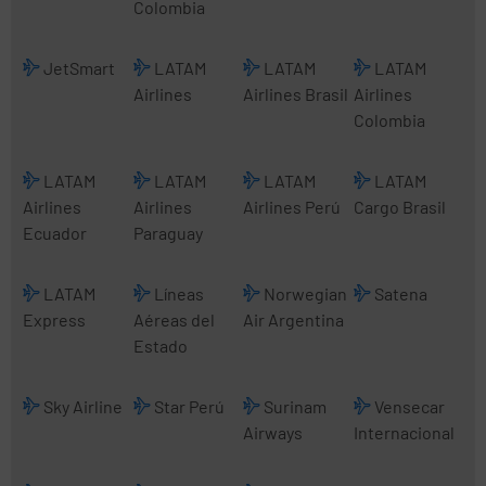
Colombia
JetSmart
LATAM
LATAM
LATAM
Airlines
Airlines Brasil
Airlines
Colombia
LATAM
LATAM
LATAM
LATAM
Airlines
Airlines
Airlines Perú
Cargo Brasil
Ecuador
Paraguay
LATAM
Líneas
Norwegian
Satena
Express
Aéreas del
Air Argentina
Estado
Sky Airline
Star Perú
Surinam
Vensecar
Airways
Internacional