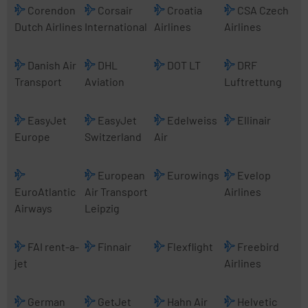
Corendon
Corsair
Croatia
CSA Czech
Dutch Airlines
International
Airlines
Airlines
Danish Air
DHL
DOT LT
DRF
Transport
Aviation
Luftrettung
EasyJet
EasyJet
Edelweiss
Ellinair
Europe
Switzerland
Air
European
Eurowings
Evelop
EuroAtlantic
Air Transport
Airlines
Airways
Leipzig
FAI rent-a-
Finnair
Flexflight
Freebird
jet
Airlines
German
GetJet
Hahn Air
Helvetic