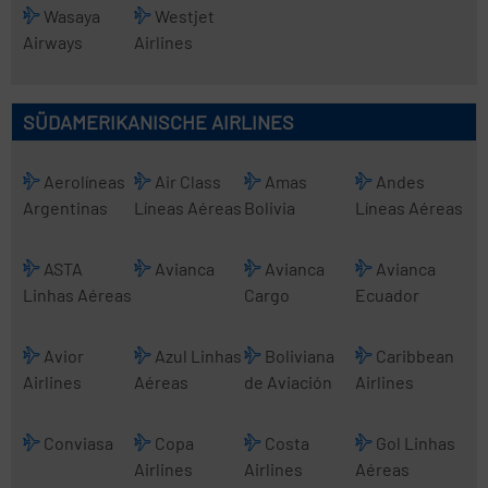
Wasaya
Westjet
Airways
Airlines
SÜDAMERIKANISCHE AIRLINES
Aerolíneas
Air Class
Amas
Andes
Argentinas
Líneas Aéreas
Bolivia
Líneas Aéreas
ASTA
Avianca
Avianca
Avianca
Linhas Aéreas
Cargo
Ecuador
Avior
Azul Linhas
Boliviana
Caribbean
Airlines
Aéreas
de Aviación
Airlines
Conviasa
Copa
Costa
Gol Linhas
Airlines
Airlines
Aéreas