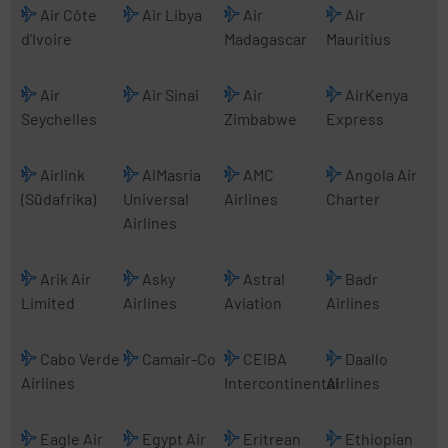
Air Côte
Air Libya
Air
Air
d’Ivoire
Madagascar
Mauritius
Air
Air Sinai
Air
AirKenya
Seychelles
Zimbabwe
Express
Airlink
AlMasria
AMC
Angola Air
(Südafrika)
Universal
Airlines
Charter
Airlines
Arik Air
Asky
Astral
Badr
Limited
Airlines
Aviation
Airlines
Cabo Verde
Camair-Co
CEIBA
Daallo
Airlines
Intercontinental
Airlines
Eagle Air
Egypt Air
Eritrean
Ethiopian