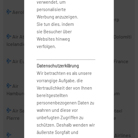
verwendet, um
personalisierte
Aerologic
Air Albania
Air Alsie
Air
Werbung anzuzeigen.
Antwerp
Sie tun dies, indem
sie Besucher über
Air Atlanta
Air Baltic
Air Belgium
Air Dolomiti
Websites hinweg
Icelandic
(2016)
verfolgen.
Air Europa
Air Europa
Air France
Air France
Datenschutzerklärung
Express
Hop
Wir betrachten es als unsere
vorrangige Aufgabe, die
Air
Air Malta
Air
Air
Vertraulichkeit der von Ihnen
Hamburg
Mediterranean
Nostrum
bereitgestellten
personenbezogenen Daten zu
wahren und diese vor
Air Saint-
Air Serbia
Air Urga
Air-taxi
unbefugten Zugriffen zu
Pierre
europe
schützen. Deshalb wenden wir
äußerste Sorgfalt und
Airbus
AirExplore
AIS Airlines