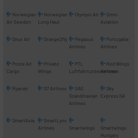
Norwegian
Norwegian
Olympic Air
Omni
Air Sweden
Long Haul
Aviation
Onur Air
Orange2fly
Pegasus
Portugália
Airlines
Airlines
Poste Air
Private
PTL
Red Wings
Cargo
Wings
Luftfahrtunternehmen
Airlines
Ryanair
S7 Airlines
SAS
Sky
Scandinavian
Express SA
Airlines
SmartAvia
SmartLynx
Airlines
Smartwings
Smartwings
Hungary