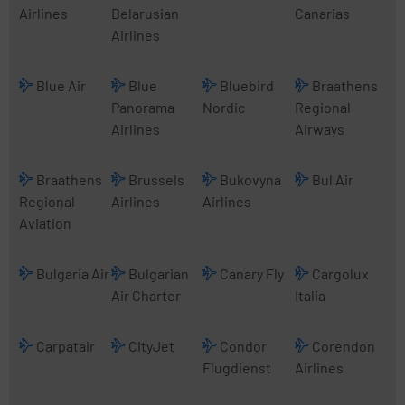
Airlines
Belarusian
Canarias
Airlines
Blue Air
Blue
Bluebird
Braathens
Panorama
Nordic
Regional
Airlines
Airways
Braathens
Brussels
Bukovyna
Bul Air
Regional
Airlines
Airlines
Aviation
Bulgaria Air
Bulgarian
Canary Fly
Cargolux
Air Charter
Italia
Carpatair
CityJet
Condor
Corendon
Flugdienst
Airlines