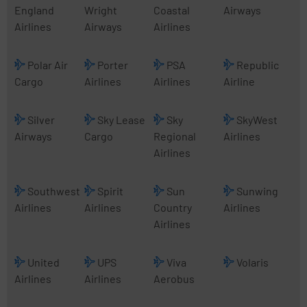
England
Wright
Coastal
Airways
Airlines
Airways
Airlines
Polar Air
Porter
PSA
Republic
Cargo
Airlines
Airlines
Airline
Silver
Sky Lease
Sky
SkyWest
Airways
Cargo
Regional
Airlines
Airlines
Southwest
Spirit
Sun
Sunwing
Airlines
Airlines
Country
Airlines
Airlines
United
UPS
Viva
Volaris
Airlines
Airlines
Aerobus