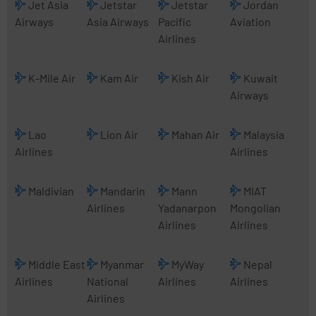
Jet Asia
Jetstar
Jetstar
Jordan
Airways
Asia Airways
Pacific
Aviation
Airlines
K-Mile Air
Kam Air
Kish Air
Kuwait
Airways
Lao
Lion Air
Mahan Air
Malaysia
Airlines
Airlines
Maldivian
Mandarin
Mann
MIAT
Airlines
Yadanarpon
Mongolian
Airlines
Airlines
Middle East
Myanmar
MyWay
Nepal
Airlines
National
Airlines
Airlines
Airlines