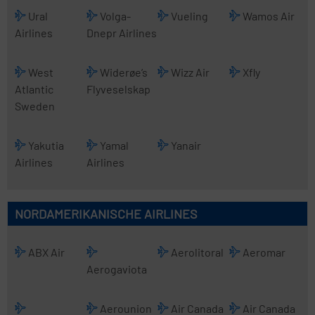
Ural
Volga-
Vueling
Wamos Air
Airlines
Dnepr Airlines
West
Widerøe’s
Wizz Air
Xfly
Atlantic
Flyveselskap
Sweden
Yakutia
Yamal
Yanair
Airlines
Airlines
NORDAMERIKANISCHE AIRLINES
ABX Air
Aerolitoral
Aeromar
Aerogaviota
Aerounion
Air Canada
Air Canada