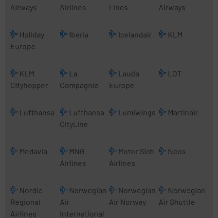
Airways
Airlines
Lines
Airways
Holiday
Iberia
Icelandair
KLM
Europe
KLM
La
Lauda
LOT
Cityhopper
Compagnie
Europe
Lufthansa
Lufthansa
Lumiwings
Martinair
CityLine
Medavia
MNG
Motor Sich
Neos
Airlines
Airlines
Nordic
Norwegian
Norwegian
Norwegian
Regional
Air
Air Norway
Air Shuttle
Airlines
International