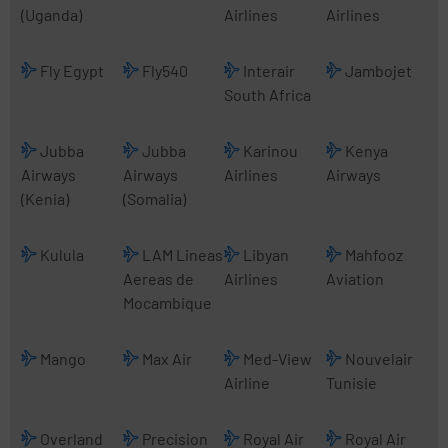
(Uganda)
Airlines
Airlines
Fly Egypt
Fly540
Interair
Jambojet
South Africa
Jubba
Jubba
Karinou
Kenya
Airways
Airways
Airlines
Airways
(Kenia)
(Somalia)
Kulula
LAM Lineas
Libyan
Mahfooz
Aereas de
Airlines
Aviation
Mocambique
Mango
Max Air
Med-View
Nouvelair
Airline
Tunisie
Overland
Precision
Royal Air
Royal Air