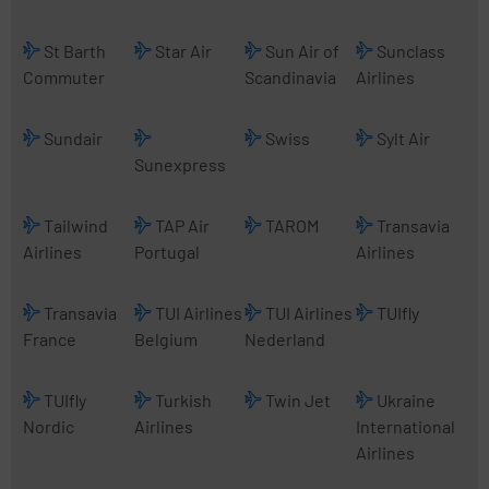
St Barth
Star Air
Sun Air of
Sunclass
Commuter
Scandinavia
Airlines
Sundair
Swiss
Sylt Air
Sunexpress
Tailwind
TAP Air
TAROM
Transavia
Airlines
Portugal
Airlines
Transavia
TUI Airlines
TUI Airlines
TUIfly
France
Belgium
Nederland
TUIfly
Turkish
Twin Jet
Ukraine
Nordic
Airlines
International
Airlines