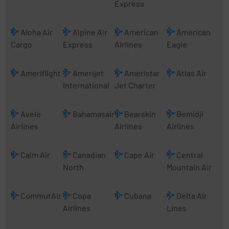
Express
Aloha Air
Alpine Air
American
American
Cargo
Express
Airlines
Eagle
Ameriflight
Amerijet
Ameristar
Atlas Air
International
Jet Charter
Avelo
Bahamasair
Bearskin
Bemidji
Airlines
Airlines
Airlines
Calm Air
Canadian
Cape Air
Central
North
Mountain Air
CommutAir
Copa
Cubana
Delta Air
Airlines
Lines