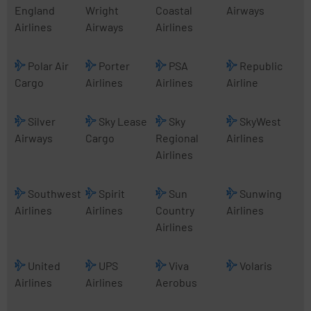
England
Wright
Coastal
Airways
Airlines
Airways
Airlines
Polar Air
Porter
PSA
Republic
Cargo
Airlines
Airlines
Airline
Silver
Sky Lease
Sky
SkyWest
Airways
Cargo
Regional
Airlines
Airlines
Southwest
Spirit
Sun
Sunwing
Airlines
Airlines
Country
Airlines
Airlines
United
UPS
Viva
Volaris
Airlines
Airlines
Aerobus