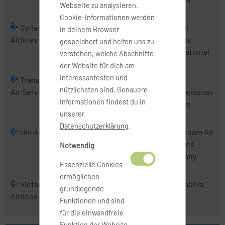
Webseite zu analysieren.
Cookie-Informationen werden
Syrian Arab
Tajik Air
Thai
Thai
in deinem Browser
Airlines
AirAsia
Airways
gespeichert und helfen uns zu
International
verstehen, welche Abschnitte
der Website für dich am
interessantesten und
TransNusa
Tri-MG Intra
Trigana Air
nützlichsten sind. Genauere
Air Services
Asia Airlines
Service
Turkmenistan
Informationen findest du in
Airlines
unserer
Datenschutzerklärung
.
Uni Air
Uzbekistan
VietJet Air
Vietnam Air
Airways
Services
Notwendig
Company
Essenzielle Cookies
ermöglichen
Vietnam
Wings
Xpressair
Yemenia
grundlegende
Airlines
Abadi Airlines
Funktionen und sind
für die einwandfreie
Funktion der Website