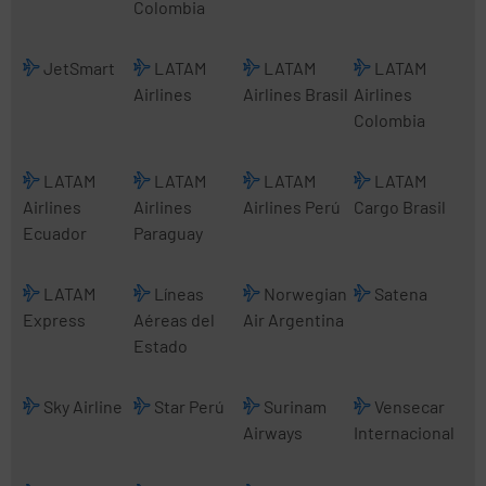
Colombia
JetSmart
LATAM
LATAM
LATAM
Airlines
Airlines Brasil
Airlines
Colombia
LATAM
LATAM
LATAM
LATAM
Airlines
Airlines
Airlines Perú
Cargo Brasil
Ecuador
Paraguay
LATAM
Líneas
Norwegian
Satena
Express
Aéreas del
Air Argentina
Estado
Sky Airline
Star Perú
Surinam
Vensecar
Airways
Internacional