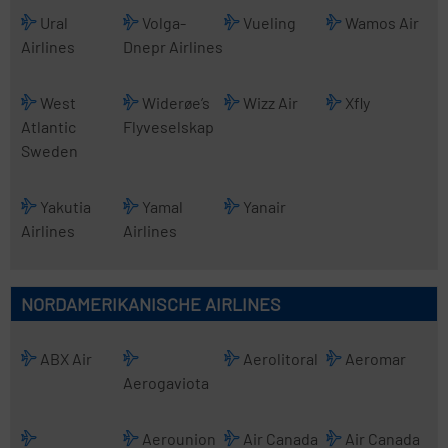
Ural
Volga-
Vueling
Wamos Air
Airlines
Dnepr Airlines
West
Widerøe’s
Wizz Air
Xfly
Atlantic
Flyveselskap
Sweden
Yakutia
Yamal
Yanair
Airlines
Airlines
NORDAMERIKANISCHE AIRLINES
ABX Air
Aerolitoral
Aeromar
Aerogaviota
Aerounion
Air Canada
Air Canada