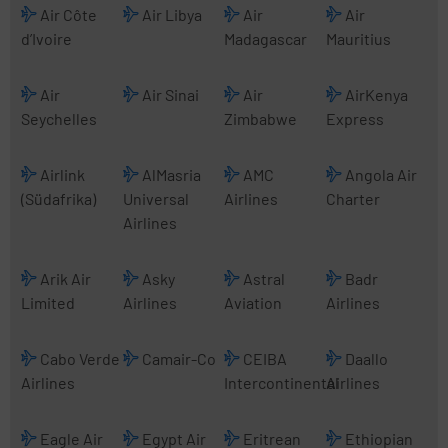
Air Côte
Air Libya
Air
Air
d’Ivoire
Madagascar
Mauritius
Air
Air Sinai
Air
AirKenya
Seychelles
Zimbabwe
Express
Airlink
AlMasria
AMC
Angola Air
(Südafrika)
Universal
Airlines
Charter
Airlines
Arik Air
Asky
Astral
Badr
Limited
Airlines
Aviation
Airlines
Cabo Verde
Camair-Co
CEIBA
Daallo
Airlines
Intercontinental
Airlines
Eagle Air
Egypt Air
Eritrean
Ethiopian