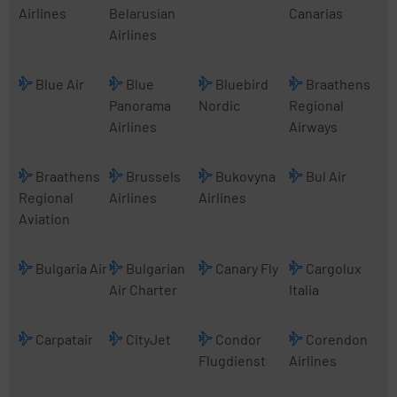
Airlines
Belarusian
Canarias
Airlines
Blue Air
Blue
Bluebird
Braathens
Panorama
Nordic
Regional
Airlines
Airways
Braathens
Brussels
Bukovyna
Bul Air
Regional
Airlines
Airlines
Aviation
Bulgaria Air
Bulgarian
Canary Fly
Cargolux
Air Charter
Italia
Carpatair
CityJet
Condor
Corendon
Flugdienst
Airlines