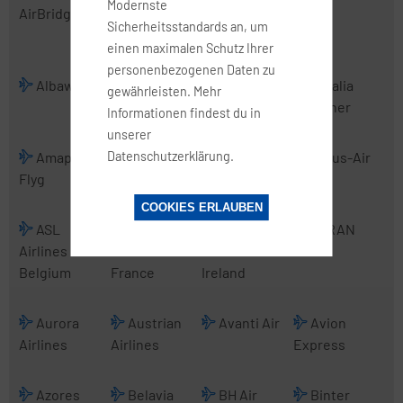
Modernste
AirBridgeCargo
Transport
Sicherheitsstandards an, um
International
einen maximalen Schutz Ihrer
personenbezogenen Daten zu
Albawings
Alidaunia
Alitalia
Alitalia
gewährleisten. Mehr
CityLiner
Informationen findest du in
unserer
Datenschutzerklärung.
Amapola
Anadolujet
Angara
Arcus-Air
Flyg
Airlines
COOKIES ERLAUBEN
ASL
ASL
ASL
ATRAN
Airlines
Airlines
Airlines
Belgium
France
Ireland
Aurora
Austrian
Avanti Air
Avion
Airlines
Airlines
Express
Azores
Belavia
BH Air
Binter