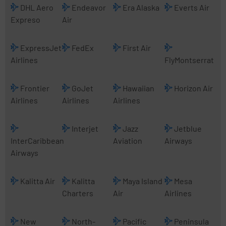
DHL Aero
Endeavor
Era Alaska
Everts Air
Expreso
Air
ExpressJet
FedEx
First Air
Airlines
FlyMontserrat
Frontier
GoJet
Hawaiian
Horizon Air
Airlines
Airlines
Airlines
Interjet
Jazz
Jetblue
InterCaribbean
Aviation
Airways
Airways
Kalitta Air
Kalitta
Maya Island
Mesa
Charters
Air
Airlines
New
North-
Pacific
Peninsula