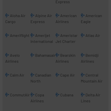
Express
Aloha Air
Alpine Air
American
American
Cargo
Express
Airlines
Eagle
Ameriflight
Amerijet
Ameristar
Atlas Air
International
Jet Charter
Avelo
Bahamasair
Bearskin
Bemidji
Airlines
Airlines
Airlines
Calm Air
Canadian
Cape Air
Central
North
Mountain Air
CommutAir
Copa
Cubana
Delta Air
Airlines
Lines