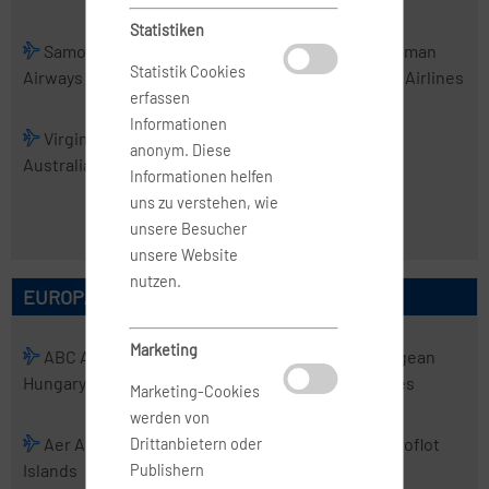
Statistiken
Samoa
Skytrans
Solomon
Tasman
Statistik Cookies
Airways
Airlines
Airlines
Cargo Airlines
erfassen
Informationen
Virgin
Virgin
anonym. Diese
Australia
Australia
Informationen helfen
Regional
uns zu verstehen, wie
Airlines
unsere Besucher
unsere Website
nutzen.
EUROPÄISCHE AIRLINES
Marketing
ABC Air
Abelag
ACT
Aegean
Hungary
Aviation
Airlines
Airlines
Marketing-Cookies
werden von
Aer Arann
Aer Lingus
Aero
Aeroflot
Drittanbietern oder
Islands
Charter
Publishern