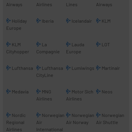
Airways
Airlines
Lines
Airways
Holiday
Iberia
Icelandair
KLM
Europe
KLM
La
Lauda
LOT
Cityhopper
Compagnie
Europe
Lufthansa
Lufthansa
Lumiwings
Martinair
CityLine
Medavia
MNG
Motor Sich
Neos
Airlines
Airlines
Nordic
Norwegian
Norwegian
Norwegian
Regional
Air
Air Norway
Air Shuttle
Airlines
International