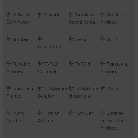
St Barth
Star Air
Sun Air of
Sunclass
Commuter
Scandinavia
Airlines
Sundair
Swiss
Sylt Air
Sunexpress
Tailwind
TAP Air
TAROM
Transavia
Airlines
Portugal
Airlines
Transavia
TUI Airlines
TUI Airlines
TUIfly
France
Belgium
Nederland
TUIfly
Turkish
Twin Jet
Ukraine
Nordic
Airlines
International
Airlines