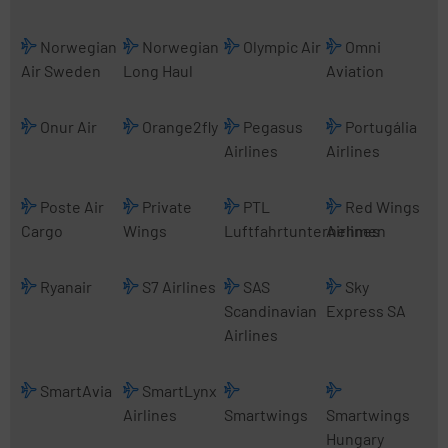
Norwegian
Norwegian
Olympic Air
Omni
Air Sweden
Long Haul
Aviation
Onur Air
Orange2fly
Pegasus
Portugália
Airlines
Airlines
Poste Air
Private
PTL
Red Wings
Cargo
Wings
Luftfahrtunternehmen
Airlines
Ryanair
S7 Airlines
SAS
Sky
Scandinavian
Express SA
Airlines
SmartAvia
SmartLynx
Airlines
Smartwings
Smartwings
Hungary