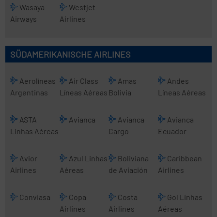
Wasaya
Westjet
Airways
Airlines
SÜDAMERIKANISCHE AIRLINES
Aerolíneas
Air Class
Amas
Andes
Argentinas
Líneas Aéreas
Bolivia
Líneas Aéreas
ASTA
Avianca
Avianca
Avianca
Linhas Aéreas
Cargo
Ecuador
Avior
Azul Linhas
Boliviana
Caribbean
Airlines
Aéreas
de Aviación
Airlines
Conviasa
Copa
Costa
Gol Linhas
Airlines
Airlines
Aéreas