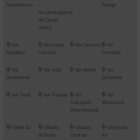
Aeroméxico
-
Rouge
Aerotransporte
de Carga
Union
Air
Air Cargo
Air Century
Air
Caraïbes
Carriers
Creebec
Air
Air Inuit
Air North
Air
Greenland
Sunshine
Air Tindi
Air Transat
Air
Air
Transport
Wisconsin
International
Aklak Air
Alaska
Alaska
Allegiant
Airlines
Central
Air