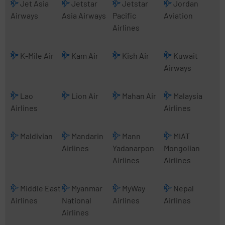
Jet Asia
Jetstar
Jetstar
Jordan
Airways
Asia Airways
Pacific
Aviation
Airlines
K-Mile Air
Kam Air
Kish Air
Kuwait
Airways
Lao
Lion Air
Mahan Air
Malaysia
Airlines
Airlines
Maldivian
Mandarin
Mann
MIAT
Airlines
Yadanarpon
Mongolian
Airlines
Airlines
Middle East
Myanmar
MyWay
Nepal
Airlines
National
Airlines
Airlines
Airlines