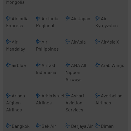
Mongolia
Air India
Air India
Air Japan
Air
Express
Regional
Kyrgyzstan
Air
Air
AirAsia
AirAsia X
Mandalay
Philippines
airblue
Airfast
ANA All
Arab Wings
Indonesia
Nippon
Airways
Ariana
Arkia Israeli
Askari
Azerbaijan
Afghan
Airlines
Aviation
Airlines
Airlines
Services
Bangkok
Bek Air
Berjaya Air
Biman