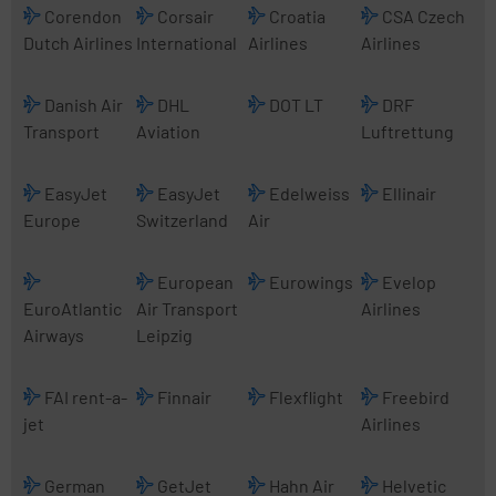
Corendon
Corsair
Croatia
CSA Czech
Dutch Airlines
International
Airlines
Airlines
Danish Air
DHL
DOT LT
DRF
Transport
Aviation
Luftrettung
EasyJet
EasyJet
Edelweiss
Ellinair
Europe
Switzerland
Air
European
Eurowings
Evelop
EuroAtlantic
Air Transport
Airlines
Airways
Leipzig
FAI rent-a-
Finnair
Flexflight
Freebird
jet
Airlines
German
GetJet
Hahn Air
Helvetic