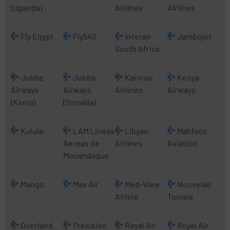
(Uganda)
Airlines
Airlines
Fly Egypt
Fly540
Interair
Jambojet
South Africa
Jubba
Jubba
Karinou
Kenya
Airways
Airways
Airlines
Airways
(Kenia)
(Somalia)
Kulula
LAM Lineas
Libyan
Mahfooz
Aereas de
Airlines
Aviation
Mocambique
Mango
Max Air
Med-View
Nouvelair
Airline
Tunisie
Overland
Precision
Royal Air
Royal Air