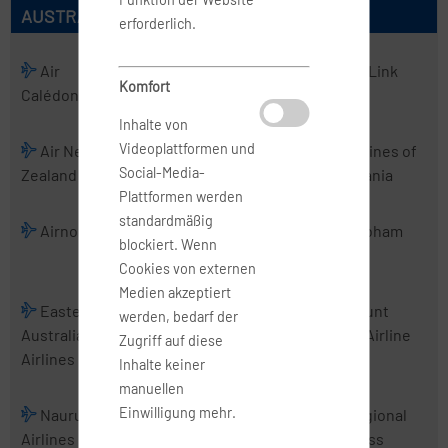
AUSTRALISCHE AIRLINES
erforderlich.
Air
Air
Air Kiribati
Air Link
Komfort
Calédonie
Chathams
Inhalte von
Videoplattformen und
Air New
Air Vanuatu
Aircalin
Airlines of
Social-Media-
Zealand
Tasmania
Plattformen werden
standardmäßig
Airnorth
Airwork
Alliance
Cobham
blockiert. Wenn
Airlines
Cookies von externen
Medien akzeptiert
Eastern
Fiji Airways
Jetstar
Mount
werden, bedarf der
Australia
Airways
Cook Airline
Zugriff auf diese
Airlines
Inhalte keiner
manuellen
Einwilligung mehr.
Nauru
PNG Air
Real Tonga
Regional
Airlines
Airlines
Express