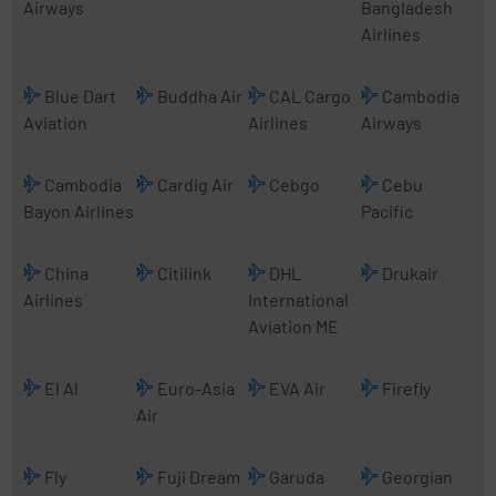
Airways
Bangladesh
Airlines
Blue Dart
Buddha Air
CAL Cargo
Cambodia
Aviation
Airlines
Airways
Cambodia
Cardig Air
Cebgo
Cebu
Bayon Airlines
Pacific
China
Citilink
DHL
Drukair
Airlines
International
Aviation ME
El Al
Euro-Asia
EVA Air
Firefly
Air
Fly
Fuji Dream
Garuda
Georgian