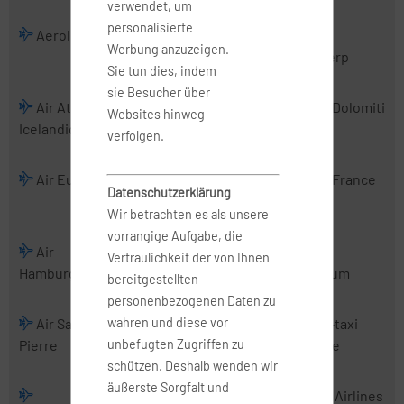
verwendet, um
personalisierte
Aerologic
Air Albania
Air Alsie
Air
Werbung anzuzeigen.
Antwerp
Sie tun dies, indem
sie Besucher über
Air Atlanta
Air Baltic
Air Belgium
Air Dolomiti
Websites hinweg
Icelandic
(2016)
verfolgen.
Air Europa
Air Europa
Air France
Air France
Datenschutzerklärung
Express
Hop
Wir betrachten es als unsere
vorrangige Aufgabe, die
Air
Air Malta
Air
Air
Vertraulichkeit der von Ihnen
Hamburg
Mediterranean
Nostrum
bereitgestellten
personenbezogenen Daten zu
wahren und diese vor
Air Saint-
Air Serbia
Air Urga
Air-taxi
unbefugten Zugriffen zu
Pierre
europe
schützen. Deshalb wenden wir
äußerste Sorgfalt und
Airbus
AirExplore
AIS Airlines