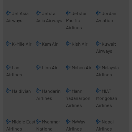
Jet Asia
Jetstar
Jetstar
Jordan
Airways
Asia Airways
Pacific
Aviation
Airlines
K-Mile Air
Kam Air
Kish Air
Kuwait
Airways
Lao
Lion Air
Mahan Air
Malaysia
Airlines
Airlines
Maldivian
Mandarin
Mann
MIAT
Airlines
Yadanarpon
Mongolian
Airlines
Airlines
Middle East
Myanmar
MyWay
Nepal
Airlines
National
Airlines
Airlines