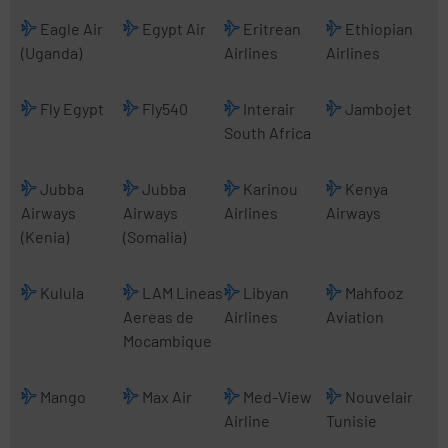
Eagle Air
Egypt Air
Eritrean
Ethiopian
(Uganda)
Airlines
Airlines
Fly Egypt
Fly540
Interair
Jambojet
South Africa
Jubba
Jubba
Karinou
Kenya
Airways
Airways
Airlines
Airways
(Kenia)
(Somalia)
Kulula
LAM Lineas
Libyan
Mahfooz
Aereas de
Airlines
Aviation
Mocambique
Mango
Max Air
Med-View
Nouvelair
Airline
Tunisie