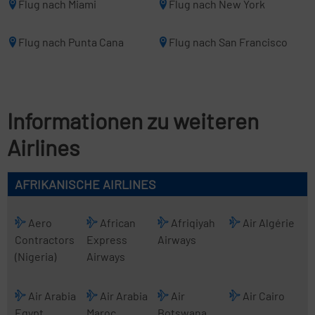
Flug nach Miami
Flug nach New York
Flug nach Punta Cana
Flug nach San Francisco
Informationen zu weiteren
Airlines
AFRIKANISCHE AIRLINES
Aero
African
Afriqiyah
Air Algérie
Contractors
Express
Airways
(Nigeria)
Airways
Air Arabia
Air Arabia
Air
Air Cairo
Egypt
Maroc
Botswana