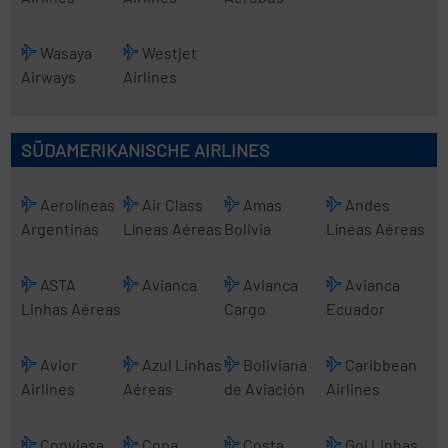
Wasaya
Westjet
Airways
Airlines
SÜDAMERIKANISCHE AIRLINES
Aerolíneas
Air Class
Amas
Andes
Argentinas
Líneas Aéreas
Bolivia
Líneas Aéreas
ASTA
Avianca
Avianca
Avianca
Linhas Aéreas
Cargo
Ecuador
Avior
Azul Linhas
Boliviana
Caribbean
Airlines
Aéreas
de Aviación
Airlines
Conviasa
Copa
Costa
Gol Linhas