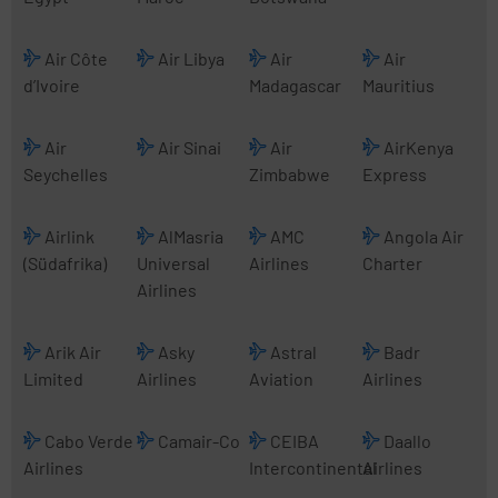
Air Côte
Air Libya
Air
Air
d’Ivoire
Madagascar
Mauritius
Air
Air Sinai
Air
AirKenya
Seychelles
Zimbabwe
Express
Airlink
AlMasria
AMC
Angola Air
(Südafrika)
Universal
Airlines
Charter
Airlines
Arik Air
Asky
Astral
Badr
Limited
Airlines
Aviation
Airlines
Cabo Verde
Camair-Co
CEIBA
Daallo
Airlines
Intercontinental
Airlines