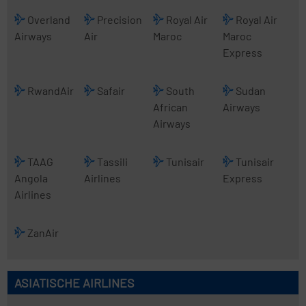
Overland
Precision
Royal Air
Royal Air
Airways
Air
Maroc
Maroc
Express
RwandAir
Safair
South
Sudan
African
Airways
Airways
TAAG
Tassili
Tunisair
Tunisair
Angola
Airlines
Express
Airlines
ZanAir
ASIATISCHE AIRLINES