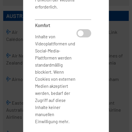
erforderlich.
AUSTRALISCHE AIRLINES
Komfort
Air
Air
Air Kiribati
Air Link
Inhalte von
Calédonie
Chathams
Videoplattformen und
Social-Media-
Air New
Air Vanuatu
Aircalin
Airlines of
Plattformen werden
Zealand
Tasmania
standardmäßig
blockiert. Wenn
Airnorth
Airwork
Alliance
Cobham
Cookies von externen
Airlines
Medien akzeptiert
werden, bedarf der
Zugriff auf diese
Eastern
Fiji Airways
Jetstar
Mount
Inhalte keiner
Australia
Airways
Cook Airline
manuellen
Airlines
Einwilligung mehr.