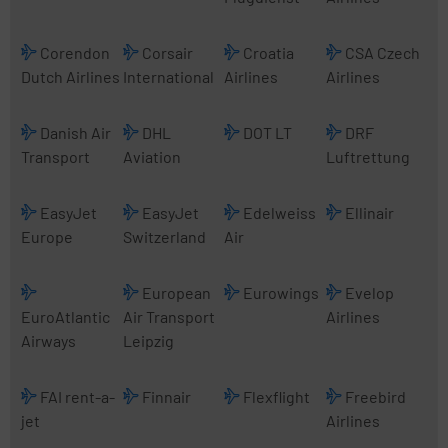
Corendon
Corsair
Croatia
CSA Czech
Dutch Airlines
International
Airlines
Airlines
Danish Air
DHL
DOT LT
DRF
Transport
Aviation
Luftrettung
EasyJet
EasyJet
Edelweiss
Ellinair
Europe
Switzerland
Air
European
Eurowings
Evelop
EuroAtlantic
Air Transport
Airlines
Airways
Leipzig
FAI rent-a-
Finnair
Flexflight
Freebird
jet
Airlines