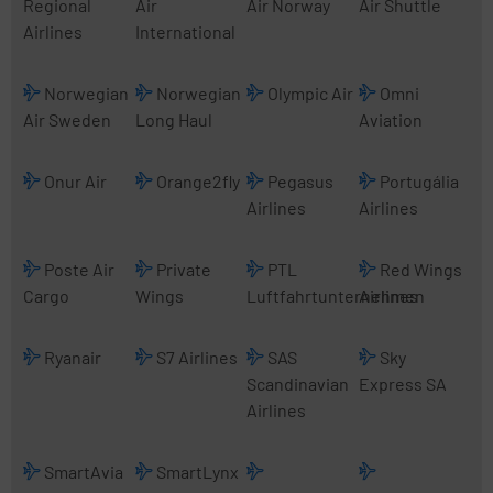
Regional
Air
Air Norway
Air Shuttle
Airlines
International
Norwegian
Norwegian
Olympic Air
Omni
Air Sweden
Long Haul
Aviation
Onur Air
Orange2fly
Pegasus
Portugália
Airlines
Airlines
Poste Air
Private
PTL
Red Wings
Cargo
Wings
Luftfahrtunternehmen
Airlines
Ryanair
S7 Airlines
SAS
Sky
Scandinavian
Express SA
Airlines
SmartAvia
SmartLynx