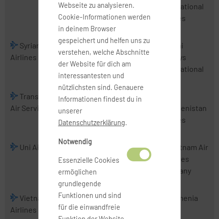
Webseite zu analysieren.
Airlines
International
Cookie-Informationen werden
Airlines
in deinem Browser
gespeichert und helfen uns zu
Syrian Arab
Tajik Air
Thai
Thai
verstehen, welche Abschnitte
Airlines
AirAsia
Airways
der Website für dich am
International
interessantesten und
nützlichsten sind. Genauere
TransNusa
Tri-MG Intra
Trigana Air
Informationen findest du in
Air Services
Asia Airlines
Service
Turkmenistan
unserer
Airlines
Datenschutzerklärung
.
Notwendig
Uni Air
Uzbekistan
VietJet Air
Vietnam Air
Airways
Services
Essenzielle Cookies
Company
ermöglichen
grundlegende
Funktionen und sind
Vietnam
Wings
Xpressair
Yemenia
für die einwandfreie
Airlines
Abadi Airlines
Funktion der Website