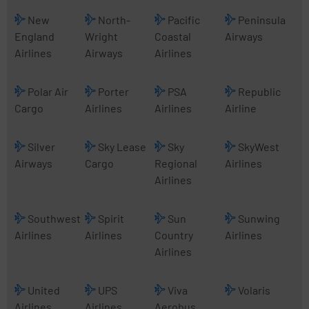
New
North-
Pacific
Peninsula
England
Wright
Coastal
Airways
Airlines
Airways
Airlines
Polar Air
Porter
PSA
Republic
Cargo
Airlines
Airlines
Airline
Silver
Sky Lease
Sky
SkyWest
Airways
Cargo
Regional
Airlines
Airlines
Southwest
Spirit
Sun
Sunwing
Airlines
Airlines
Country
Airlines
Airlines
United
UPS
Viva
Volaris
Airlines
Airlines
Aerobus