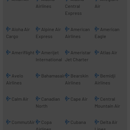
Airlines
Central
Air
Express
Aloha Air
Alpine Air
American
American
Cargo
Express
Airlines
Eagle
Ameriflight
Amerijet
Ameristar
Atlas Air
International
Jet Charter
Avelo
Bahamasair
Bearskin
Bemidji
Airlines
Airlines
Airlines
Calm Air
Canadian
Cape Air
Central
North
Mountain Air
CommutAir
Copa
Cubana
Delta Air
Airlines
Lines