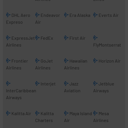
DHL Aero
Endeavor
Era Alaska
Everts Air
Expreso
Air
ExpressJet
FedEx
First Air
Airlines
FlyMontserrat
Frontier
GoJet
Hawaiian
Horizon Air
Airlines
Airlines
Airlines
Interjet
Jazz
Jetblue
InterCaribbean
Aviation
Airways
Airways
Kalitta Air
Kalitta
Maya Island
Mesa
Charters
Air
Airlines