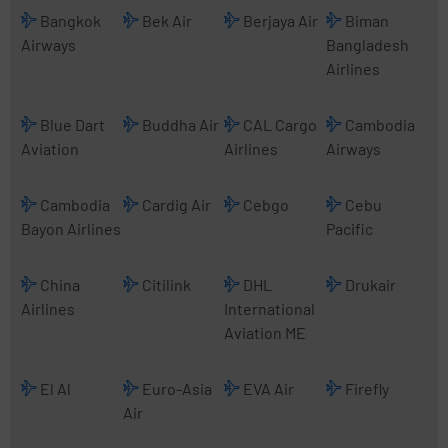
Bangkok
Bek Air
Berjaya Air
Biman
Airways
Bangladesh
Airlines
Blue Dart
Buddha Air
CAL Cargo
Cambodia
Aviation
Airlines
Airways
Cambodia
Cardig Air
Cebgo
Cebu
Bayon Airlines
Pacific
China
Citilink
DHL
Drukair
Airlines
International
Aviation ME
El Al
Euro-Asia
EVA Air
Firefly
Air