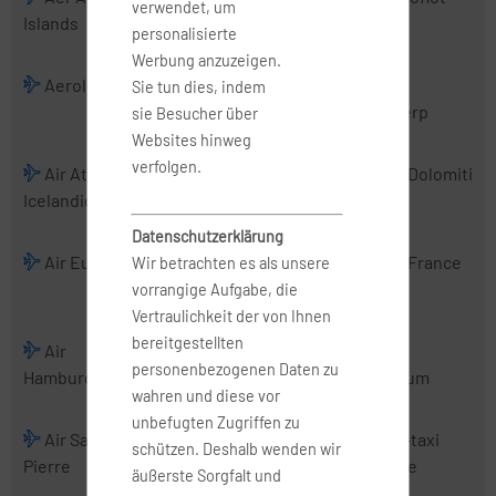
verwendet, um
Islands
Charter
personalisierte
Werbung anzuzeigen.
Aerologic
Air Albania
Air Alsie
Air
Sie tun dies, indem
Antwerp
sie Besucher über
Websites hinweg
verfolgen.
Air Atlanta
Air Baltic
Air Belgium
Air Dolomiti
Icelandic
(2016)
Datenschutzerklärung
Air Europa
Air Europa
Air France
Air France
Wir betrachten es als unsere
Express
Hop
vorrangige Aufgabe, die
Vertraulichkeit der von Ihnen
bereitgestellten
Air
Air Malta
Air
Air
personenbezogenen Daten zu
Hamburg
Mediterranean
Nostrum
wahren und diese vor
unbefugten Zugriffen zu
Air Saint-
Air Serbia
Air Urga
Air-taxi
schützen. Deshalb wenden wir
Pierre
europe
äußerste Sorgfalt und