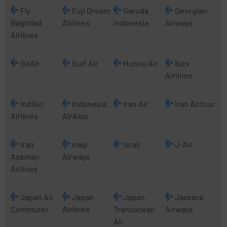
Fly
Fuji Dream
Garuda
Georgian
Baghdad
Airlines
Indonesia
Airways
Airlines
GoAir
Gulf Air
Hunnu Air
Ibex
Airlines
IndiGo
Indonesia
Iran Air
Iran Airtour
Airlines
AirAsia
Iran
Iraqi
Israir
J-Air
Aseman
Airways
Airlines
Japan Air
Japan
Japan
Jazeera
Commuter
Airlines
Transocean
Airways
Air