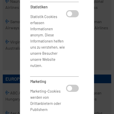
Nauru
PNG Air
Real Tonga
Regional
Airlines
Statistiken
Airlines
Express
Statistik Cookies
Samoa
Skytrans
Solomon
Tasman
erfassen
Airways
Airlines
Airlines
Cargo Airlines
Informationen
anonym. Diese
Informationen helfen
Virgin
Virgin
uns zu verstehen, wie
Australia
Australia
unsere Besucher
Regional
unsere Website
Airlines
nutzen.
EUROPÄISCHE AIRLINES
Marketing
Marketing-Cookies
ABC Air
Abelag
ACT
Aegean
werden von
Hungary
Aviation
Airlines
Airlines
Drittanbietern oder
Publishern
Aer Arann
Aer Lingus
Aero
Aeroflot