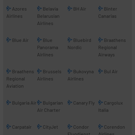
Azores
Belavia
BH Air
Binter
Airlines
Belarusian
Canarias
Airlines
Blue Air
Blue
Bluebird
Braathens
Panorama
Nordic
Regional
Airlines
Airways
Braathens
Brussels
Bukovyna
Bul Air
Regional
Airlines
Airlines
Aviation
Bulgaria Air
Bulgarian
Canary Fly
Cargolux
Air Charter
Italia
Carpatair
CityJet
Condor
Corendon
Flugdienst
Airlines