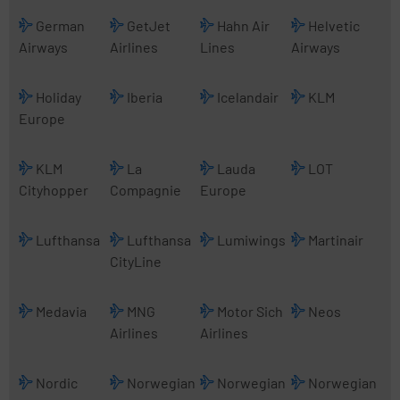
German
GetJet
Hahn Air
Helvetic
Airways
Airlines
Lines
Airways
Holiday
Iberia
Icelandair
KLM
Europe
KLM
La
Lauda
LOT
Cityhopper
Compagnie
Europe
Lufthansa
Lufthansa
Lumiwings
Martinair
CityLine
Medavia
MNG
Motor Sich
Neos
Airlines
Airlines
Nordic
Norwegian
Norwegian
Norwegian