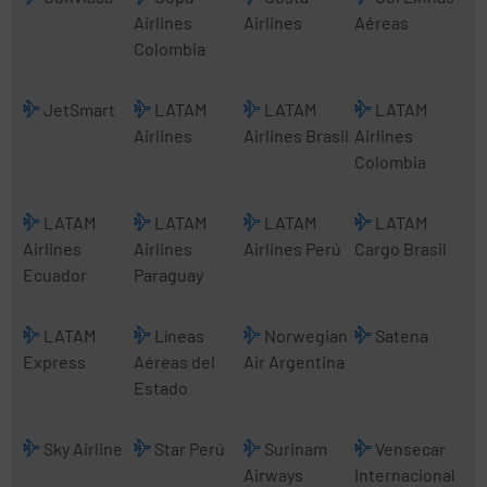
Airlines
Airlines
Aéreas
Colombia
JetSmart
LATAM
LATAM
LATAM
Airlines
Airlines Brasil
Airlines
Colombia
LATAM
LATAM
LATAM
LATAM
Airlines
Airlines
Airlines Perú
Cargo Brasil
Ecuador
Paraguay
LATAM
Líneas
Norwegian
Satena
Express
Aéreas del
Air Argentina
Estado
Sky Airline
Star Perú
Surinam
Vensecar
Airways
Internacional