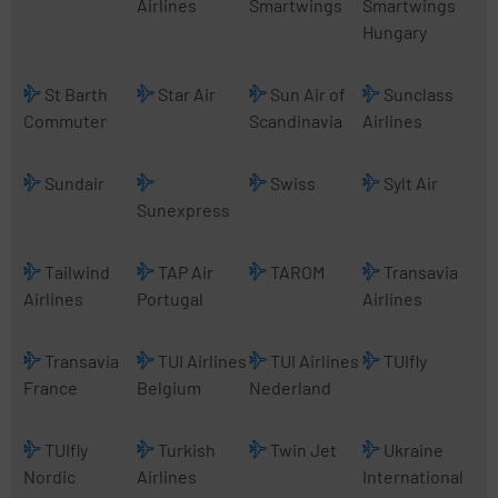
Airlines
Smartwings
Smartwings
Hungary
St Barth
Star Air
Sun Air of
Sunclass
Commuter
Scandinavia
Airlines
Sundair
Swiss
Sylt Air
Sunexpress
Tailwind
TAP Air
TAROM
Transavia
Airlines
Portugal
Airlines
Transavia
TUI Airlines
TUI Airlines
TUIfly
France
Belgium
Nederland
TUIfly
Turkish
Twin Jet
Ukraine
Nordic
Airlines
International