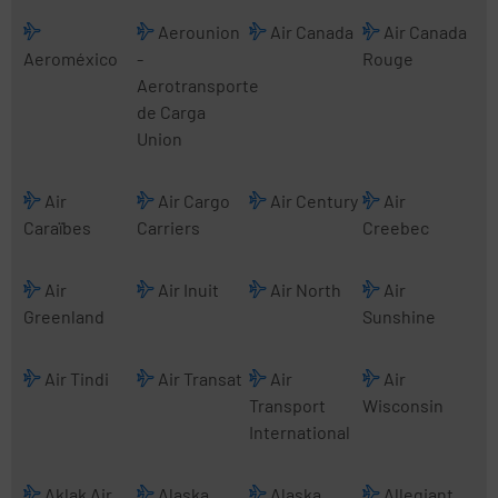
Aerounion
Air Canada
Air Canada
Aeroméxico
-
Rouge
Aerotransporte
de Carga
Union
Air
Air Cargo
Air Century
Air
Caraïbes
Carriers
Creebec
Air
Air Inuit
Air North
Air
Greenland
Sunshine
Air Tindi
Air Transat
Air
Air
Transport
Wisconsin
International
Aklak Air
Alaska
Alaska
Allegiant