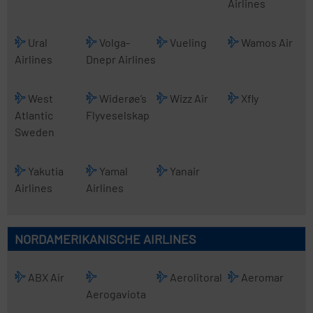
Airlines
Ural
Volga-
Vueling
Wamos Air
Airlines
Dnepr Airlines
West
Widerøe’s
Wizz Air
Xfly
Atlantic
Flyveselskap
Sweden
Yakutia
Yamal
Yanair
Airlines
Airlines
NORDAMERIKANISCHE AIRLINES
ABX Air
Aerolitoral
Aeromar
Aerogaviota