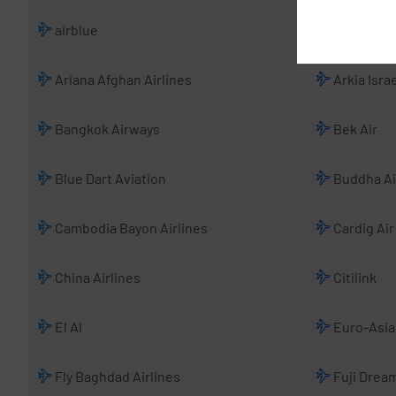
airblue
Airfast In
Ariana Afghan Airlines
Arkia Israe
Bangkok Airways
Bek Air
Blue Dart Aviation
Buddha Ai
Cambodia Bayon Airlines
Cardig Air
China Airlines
Citilink
El Al
Euro-Asia 
Fly Baghdad Airlines
Fuji Dream