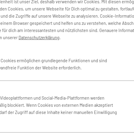
denheit ist unser Ziel, deshalb verwenden wir Cookies. Mit diesen ermög
niversal Airlines
AMC Airlines
en Cookies, um unsere Webseite für Dich optimal zu gestalten, fortlau
und die Zugriffe auf unsere Webseite zu analysieren. Cookie-Informati
nes
Astral Aviation
deinem Browser gespeichert und helfen uns zu verstehen, welche Absch
 für dich am interessantesten und nützlichsten sind. Genauere Informa
in unserer
Datenschutzerklärung
.
o
CEIBA Intercontinental
Eritrean Airlines
e Cookies ermöglichen grundlegende Funktionen und sind
wandfreie Funktion der Website erforderlich.
Interair South Africa
ays (Somalia)
Karinou Airlines
n Videoplattformen und Social-Media-Plattformen werden
ßig blockiert. Wenn Cookies von externen Medien akzeptiert
s Aereas de Mocambique
Libyan Airlines
arf der Zugriff auf diese Inhalte keiner manuellen Einwilligung
Med-View Airline