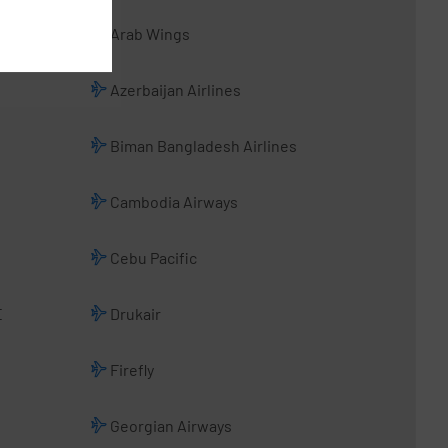
Arab Wings
Azerbaijan Airlines
Biman Bangladesh Airlines
Cambodia Airways
Cebu Pacific
E
Drukair
Firefly
Georgian Airways