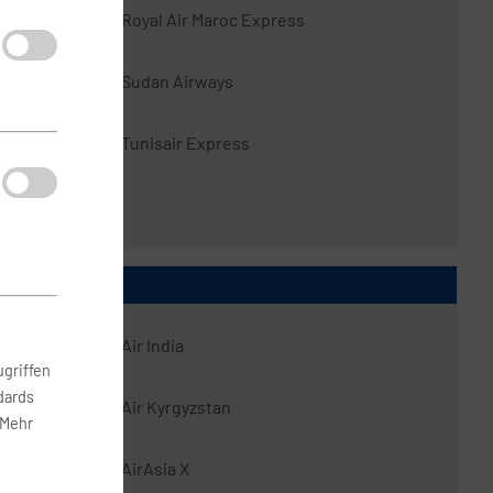
Royal Air Maroc Express
Sudan Airways
Tunisair Express
Air India
griffen
dards
Air Kyrgyzstan
 Mehr
AirAsia X