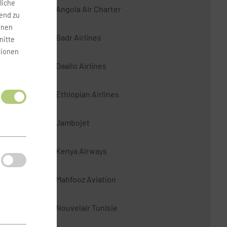
liche
Angola Air Charter
fend zu
onen
Badr Airlines
nitte
tionen
Daallo Airlines
Ethiopian Airlines
Jambojet
Kenya Airways
Mahfooz Aviation
Nouvelair Tunisie