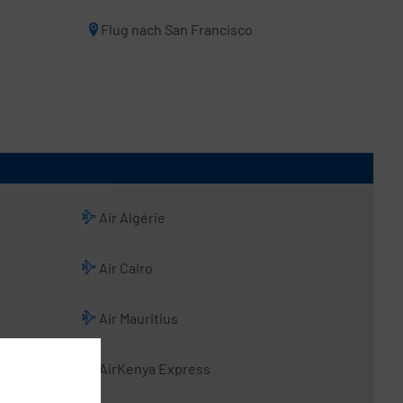
Flug nach San Francisco
Air Algérie
Air Cairo
Air Mauritius
AirKenya Express