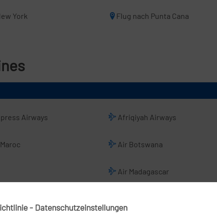
New York
Flug nach Punta Cana
ines
xpress Airways
Afriqiyah Airways
 Maroc
Air Botswana
Air Madagascar
Air Zimbabwe
chtlinie - Datenschutzeinstellungen