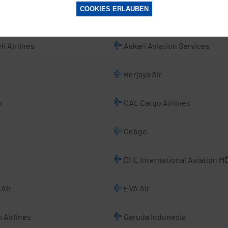
COOKIES ERLAUBEN
donesia
ANA All Nippon Airways
li Airlines
Askari Aviation Services
Berjaya Air
r
CAL Cargo Airlines
Cebgo
DHL International Aviation M
Air
EVA Air
 Airlines
Garuda Indonesia