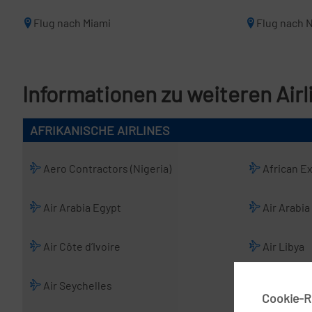
Flug nach Miami
Flug nach 
Informationen zu weiteren Airl
AFRIKANISCHE AIRLINES
Aero Contractors (Nigeria)
African E
Air Arabia Egypt
Air Arabia
Air Côte d’Ivoire
Air Libya
Air Seychelles
Air Sinai
Cookie-Ri