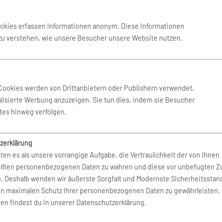
Air
Royal Air Maroc
ookies erfassen Informationen anonym. Diese Informationen
South African Airways
 zu verstehen, wie unsere Besucher unsere Website nutzen.
lines
Tunisair
Cookies werden von Drittanbietern oder Publishern verwendet,
lisierte Werbung anzuzeigen. Sie tun dies, indem sie Besucher
tes hinweg verfolgen.
zerklärung
ten es als unsere vorrangige Aufgabe, die Vertraulichkeit der von Ihnen
a
Air Do
ellten personenbezogenen Daten zu wahren und diese vor unbefugten Zu
n. Deshalb wenden wir äußerste Sorgfalt und Modernste Sicherheitsstan
Regional
Air Japan
en maximalen Schutz Ihrer personenbezogenen Daten zu gewährleisten.
en findest du in unserer Datenschutzerklärung.
pines
AirAsia