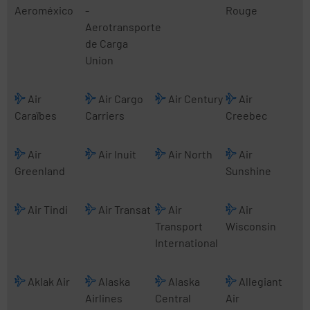
Aeroméxico
-
Rouge
Aerotransporte
de Carga
Union
Air
Air Cargo
Air Century
Air
Caraïbes
Carriers
Creebec
Air
Air Inuit
Air North
Air
Greenland
Sunshine
Air Tindi
Air Transat
Air
Air
Transport
Wisconsin
International
Aklak Air
Alaska
Alaska
Allegiant
Airlines
Central
Air