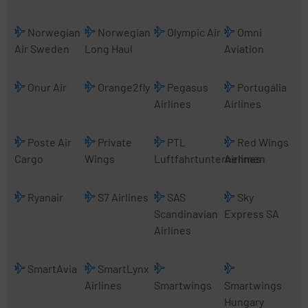
Norwegian
Norwegian
Olympic Air
Omni
Air Sweden
Long Haul
Aviation
Onur Air
Orange2fly
Pegasus
Portugália
Airlines
Airlines
Poste Air
Private
PTL
Red Wings
Cargo
Wings
Luftfahrtunternehmen
Airlines
Ryanair
S7 Airlines
SAS
Sky
Scandinavian
Express SA
Airlines
SmartAvia
SmartLynx
Airlines
Smartwings
Smartwings
Hungary