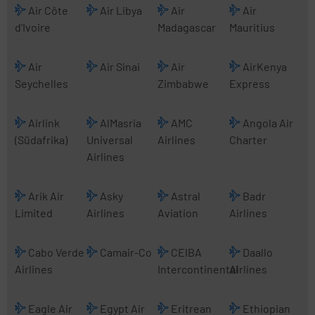
Air Côte
Air Libya
Air
Air
d’Ivoire
Madagascar
Mauritius
Air
Air Sinai
Air
AirKenya
Seychelles
Zimbabwe
Express
Airlink
AlMasria
AMC
Angola Air
(Südafrika)
Universal
Airlines
Charter
Airlines
Arik Air
Asky
Astral
Badr
Limited
Airlines
Aviation
Airlines
Cabo Verde
Camair-Co
CEIBA
Daallo
Airlines
Intercontinental
Airlines
Eagle Air
Egypt Air
Eritrean
Ethiopian