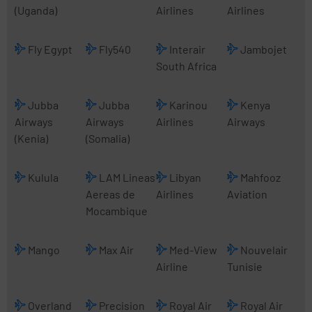
(Uganda)
Airlines
Airlines
Fly Egypt
Fly540
Interair
Jambojet
South Africa
Jubba
Jubba
Karinou
Kenya
Airways
Airways
Airlines
Airways
(Kenia)
(Somalia)
Kulula
LAM Lineas
Libyan
Mahfooz
Aereas de
Airlines
Aviation
Mocambique
Mango
Max Air
Med-View
Nouvelair
Airline
Tunisie
Overland
Precision
Royal Air
Royal Air