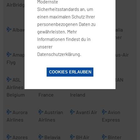
Modernste
AirBridgeCargo
Transport
Sicherheitsstandards an, um
International
einen maximalen Schutz Ihrer
personenbezogenen Daten zu
Albawings
Alidaunia
Alitalia
Alitalia
gewährleisten. Mehr
CityLiner
Informationen findest du in
unserer
Datenschutzerklärung.
Amapola
Anadolujet
Angara
Arcus-Air
Flyg
Airlines
COOKIES ERLAUBEN
ASL
ASL
ASL
ATRAN
Airlines
Airlines
Airlines
Belgium
France
Ireland
Aurora
Austrian
Avanti Air
Avion
Airlines
Airlines
Express
Azores
Belavia
BH Air
Binter