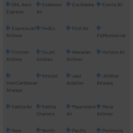
DHL Aero
Endeavor
Era Alaska
Everts Air
Expreso
Air
ExpressJet
FedEx
First Air
Airlines
FlyMontserrat
Frontier
GoJet
Hawaiian
Horizon Air
Airlines
Airlines
Airlines
Interjet
Jazz
Jetblue
InterCaribbean
Aviation
Airways
Airways
Kalitta Air
Kalitta
Maya Island
Mesa
Charters
Air
Airlines
New
North-
Pacific
Peninsula