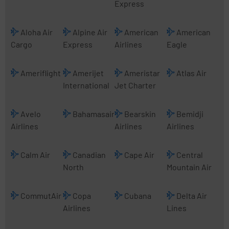
Express
Aloha Air
Alpine Air
American
American
Cargo
Express
Airlines
Eagle
Ameriflight
Amerijet
Ameristar
Atlas Air
International
Jet Charter
Avelo
Bahamasair
Bearskin
Bemidji
Airlines
Airlines
Airlines
Calm Air
Canadian
Cape Air
Central
North
Mountain Air
CommutAir
Copa
Cubana
Delta Air
Airlines
Lines