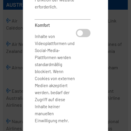
AUSTRALISCHE AIRLINES
erforderlich.
Air
Air
Air Kiribati
Air Link
Komfort
Calédonie
Chathams
Inhalte von
Videoplattformen und
Air New
Air Vanuatu
Aircalin
Airlines of
Social-Media-
Zealand
Tasmania
Plattformen werden
standardmäßig
Airnorth
Airwork
Alliance
Cobham
blockiert. Wenn
Airlines
Cookies von externen
Medien akzeptiert
Eastern
Fiji Airways
Jetstar
Mount
werden, bedarf der
Australia
Airways
Cook Airline
Zugriff auf diese
Airlines
Inhalte keiner
manuellen
Einwilligung mehr.
Nauru
PNG Air
Real Tonga
Regional
Airlines
Airlines
Express