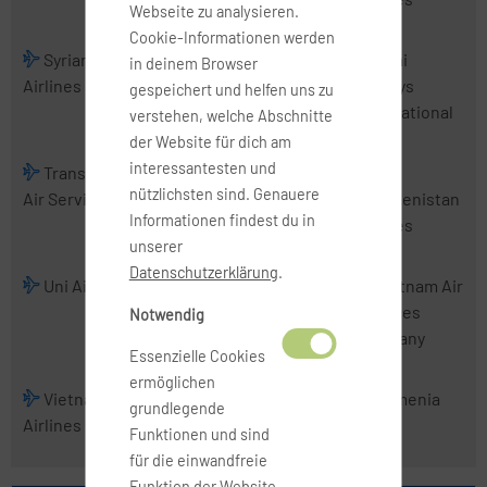
Webseite zu analysieren.
Cookie-Informationen werden
Syrian Arab
Tajik Air
Thai
Thai
in deinem Browser
Airlines
AirAsia
Airways
gespeichert und helfen uns zu
International
verstehen, welche Abschnitte
der Website für dich am
interessantesten und
TransNusa
Tri-MG Intra
Trigana Air
nützlichsten sind. Genauere
Air Services
Asia Airlines
Service
Turkmenistan
Informationen findest du in
Airlines
unserer
Datenschutzerklärung
.
Uni Air
Uzbekistan
VietJet Air
Vietnam Air
Airways
Services
Notwendig
Company
Essenzielle Cookies
ermöglichen
Vietnam
Wings
Xpressair
Yemenia
grundlegende
Airlines
Abadi Airlines
Funktionen und sind
für die einwandfreie
Funktion der Website