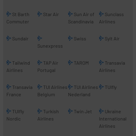
St Barth
Star Air
Sun Air of
Sunclass
Commuter
Scandinavia
Airlines
Sundair
Swiss
Sylt Air
Sunexpress
Tailwind
TAP Air
TAROM
Transavia
Airlines
Portugal
Airlines
Transavia
TUI Airlines
TUI Airlines
TUIfly
France
Belgium
Nederland
TUIfly
Turkish
Twin Jet
Ukraine
Nordic
Airlines
International
Airlines