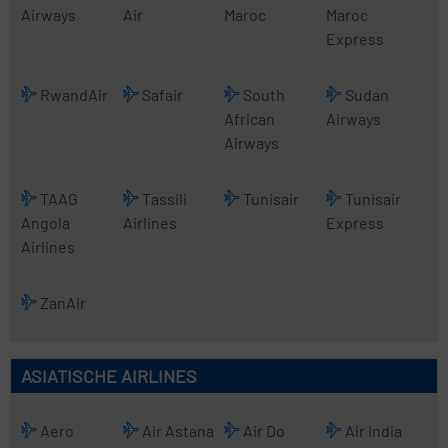
Airways
Air
Maroc
Maroc
Express
RwandAir
Safair
South
Sudan
African
Airways
Airways
TAAG
Tassili
Tunisair
Tunisair
Angola
Airlines
Express
Airlines
ZanAir
ASIATISCHE AIRLINES
Aero
Air Astana
Air Do
Air India