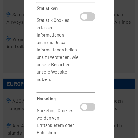
Statistiken
Samoa
Skytrans
Solomon
Tasman
Statistik Cookies
Airways
Airlines
Airlines
Cargo Airlines
erfassen
Informationen
Virgin
Virgin
anonym. Diese
Australia
Australia
Informationen helfen
Regional
uns zu verstehen, wie
Airlines
unsere Besucher
unsere Website
nutzen.
EUROPÄISCHE AIRLINES
Marketing
ABC Air
Abelag
ACT
Aegean
Hungary
Aviation
Airlines
Airlines
Marketing-Cookies
werden von
Aer Arann
Aer Lingus
Aero
Aeroflot
Drittanbietern oder
Islands
Charter
Publishern