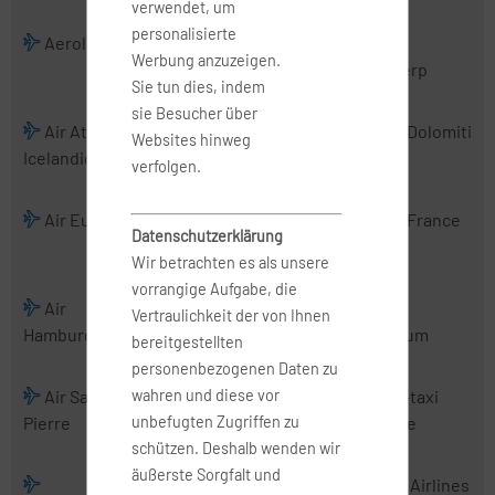
verwendet, um
personalisierte
Aerologic
Air Albania
Air Alsie
Air
Werbung anzuzeigen.
Antwerp
Sie tun dies, indem
sie Besucher über
Air Atlanta
Air Baltic
Air Belgium
Air Dolomiti
Websites hinweg
Icelandic
(2016)
verfolgen.
Air Europa
Air Europa
Air France
Air France
Datenschutzerklärung
Express
Hop
Wir betrachten es als unsere
vorrangige Aufgabe, die
Air
Air Malta
Air
Air
Vertraulichkeit der von Ihnen
Hamburg
Mediterranean
Nostrum
bereitgestellten
personenbezogenen Daten zu
wahren und diese vor
Air Saint-
Air Serbia
Air Urga
Air-taxi
unbefugten Zugriffen zu
Pierre
europe
schützen. Deshalb wenden wir
äußerste Sorgfalt und
Airbus
AirExplore
AIS Airlines