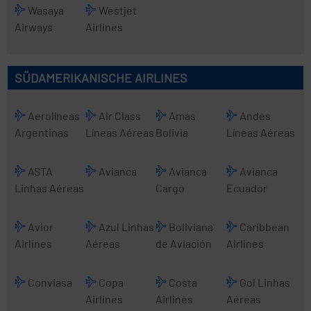
Wasaya
Westjet
Airways
Airlines
SÜDAMERIKANISCHE AIRLINES
Aerolíneas
Air Class
Amas
Andes
Argentinas
Líneas Aéreas
Bolivia
Líneas Aéreas
ASTA
Avianca
Avianca
Avianca
Linhas Aéreas
Cargo
Ecuador
Avior
Azul Linhas
Boliviana
Caribbean
Airlines
Aéreas
de Aviación
Airlines
Conviasa
Copa
Costa
Gol Linhas
Airlines
Airlines
Aéreas