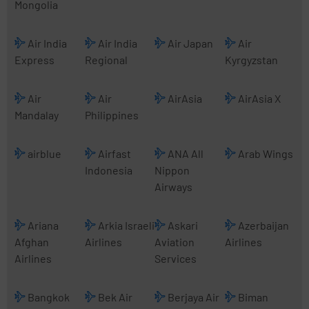
Mongolia
Air India
Air India
Air Japan
Air
Express
Regional
Kyrgyzstan
Air
Air
AirAsia
AirAsia X
Mandalay
Philippines
airblue
Airfast
ANA All
Arab Wings
Indonesia
Nippon
Airways
Ariana
Arkia Israeli
Askari
Azerbaijan
Afghan
Airlines
Aviation
Airlines
Airlines
Services
Bangkok
Bek Air
Berjaya Air
Biman