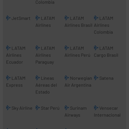
Colombia
JetSmart
LATAM
LATAM
LATAM
Airlines
Airlines Brasil
Airlines
Colombia
LATAM
LATAM
LATAM
LATAM
Airlines
Airlines
Airlines Perú
Cargo Brasil
Ecuador
Paraguay
LATAM
Líneas
Norwegian
Satena
Express
Aéreas del
Air Argentina
Estado
Sky Airline
Star Perú
Surinam
Vensecar
Airways
Internacional