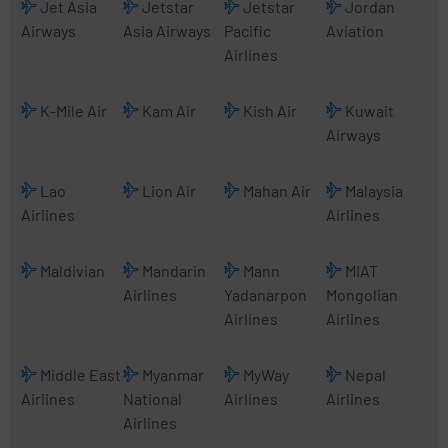
Jet Asia
Jetstar
Jetstar
Jordan
Airways
Asia Airways
Pacific
Aviation
Airlines
K-Mile Air
Kam Air
Kish Air
Kuwait
Airways
Lao
Lion Air
Mahan Air
Malaysia
Airlines
Airlines
Maldivian
Mandarin
Mann
MIAT
Airlines
Yadanarpon
Mongolian
Airlines
Airlines
Middle East
Myanmar
MyWay
Nepal
Airlines
National
Airlines
Airlines
Airlines