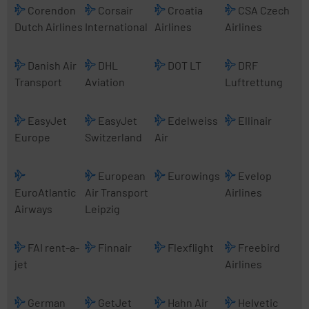
Corendon
Corsair
Croatia
CSA Czech
Dutch Airlines
International
Airlines
Airlines
Danish Air
DHL
DOT LT
DRF
Transport
Aviation
Luftrettung
EasyJet
EasyJet
Edelweiss
Ellinair
Europe
Switzerland
Air
European
Eurowings
Evelop
EuroAtlantic
Air Transport
Airlines
Airways
Leipzig
FAI rent-a-
Finnair
Flexflight
Freebird
jet
Airlines
German
GetJet
Hahn Air
Helvetic