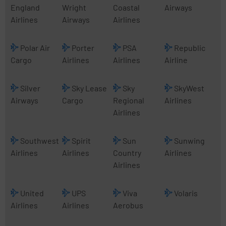
England
Wright
Coastal
Airways
Airlines
Airways
Airlines
Polar Air
Porter
PSA
Republic
Cargo
Airlines
Airlines
Airline
Silver
Sky Lease
Sky
SkyWest
Airways
Cargo
Regional
Airlines
Airlines
Southwest
Spirit
Sun
Sunwing
Airlines
Airlines
Country
Airlines
Airlines
United
UPS
Viva
Volaris
Airlines
Airlines
Aerobus