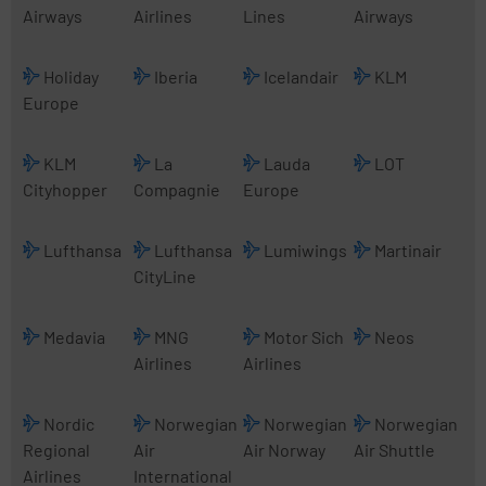
Airways
Airlines
Lines
Airways
Holiday
Iberia
Icelandair
KLM
Europe
KLM
La
Lauda
LOT
Cityhopper
Compagnie
Europe
Lufthansa
Lufthansa
Lumiwings
Martinair
CityLine
Medavia
MNG
Motor Sich
Neos
Airlines
Airlines
Nordic
Norwegian
Norwegian
Norwegian
Regional
Air
Air Norway
Air Shuttle
Airlines
International