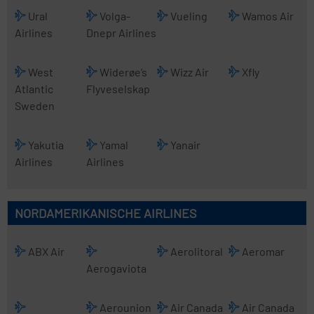
Ural
Volga-
Vueling
Wamos Air
Airlines
Dnepr Airlines
West
Widerøe’s
Wizz Air
Xfly
Atlantic
Flyveselskap
Sweden
Yakutia
Yamal
Yanair
Airlines
Airlines
NORDAMERIKANISCHE AIRLINES
ABX Air
Aerolitoral
Aeromar
Aerogaviota
Aerounion
Air Canada
Air Canada