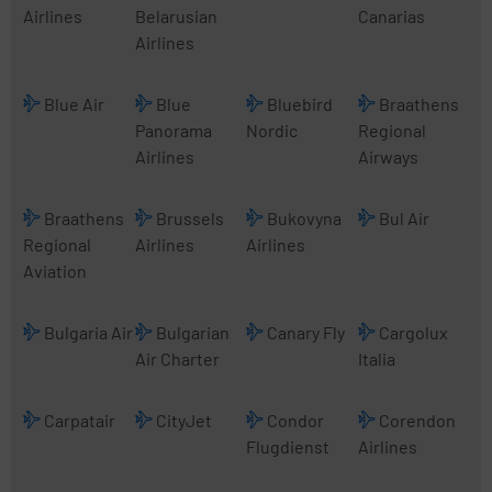
Airlines
Belarusian
Canarias
Airlines
Blue Air
Blue
Bluebird
Braathens
Panorama
Nordic
Regional
Airlines
Airways
Braathens
Brussels
Bukovyna
Bul Air
Regional
Airlines
Airlines
Aviation
Bulgaria Air
Bulgarian
Canary Fly
Cargolux
Air Charter
Italia
Carpatair
CityJet
Condor
Corendon
Flugdienst
Airlines