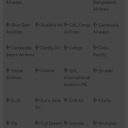
Airways
Bangladesh
Airlines
Blue Dart
Buddha Air
CAL Cargo
Cambodia
Aviation
Airlines
Airways
Cambodia
Cardig Air
Cebgo
Cebu
Bayon Airlines
Pacific
China
Citilink
DHL
Drukair
Airlines
International
Aviation ME
El Al
Euro-Asia
EVA Air
Firefly
Air
Fly
Fuji Dream
Garuda
Georgian