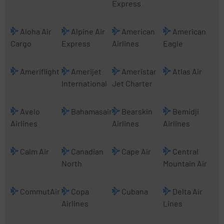
Express
Aloha Air
Alpine Air
American
American
Cargo
Express
Airlines
Eagle
Ameriflight
Amerijet
Ameristar
Atlas Air
International
Jet Charter
Avelo
Bahamasair
Bearskin
Bemidji
Airlines
Airlines
Airlines
Calm Air
Canadian
Cape Air
Central
North
Mountain Air
CommutAir
Copa
Cubana
Delta Air
Airlines
Lines