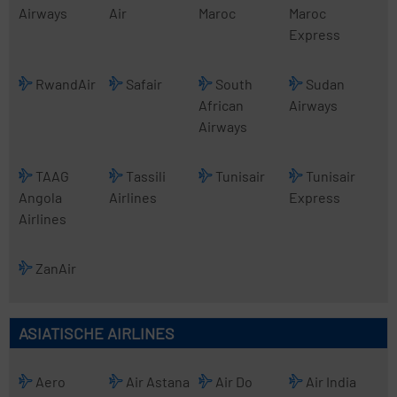
Airways
Air
Maroc
Maroc
Express
RwandAir
Safair
South
Sudan
African
Airways
Airways
TAAG
Tassili
Tunisair
Tunisair
Angola
Airlines
Express
Airlines
ZanAir
ASIATISCHE AIRLINES
Aero
Air Astana
Air Do
Air India