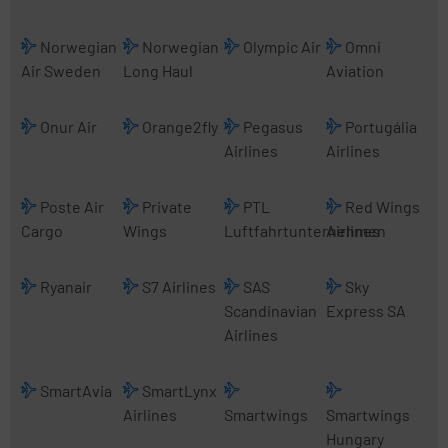
Norwegian
Norwegian
Olympic Air
Omni
Air Sweden
Long Haul
Aviation
Onur Air
Orange2fly
Pegasus
Portugália
Airlines
Airlines
Poste Air
Private
PTL
Red Wings
Cargo
Wings
Luftfahrtunternehmen
Airlines
Ryanair
S7 Airlines
SAS
Sky
Scandinavian
Express SA
Airlines
SmartAvia
SmartLynx
Airlines
Smartwings
Smartwings
Hungary