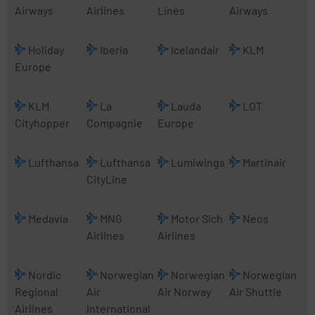
Airways
Airlines
Lines
Airways
Holiday
Iberia
Icelandair
KLM
Europe
KLM
La
Lauda
LOT
Cityhopper
Compagnie
Europe
Lufthansa
Lufthansa
Lumiwings
Martinair
CityLine
Medavia
MNG
Motor Sich
Neos
Airlines
Airlines
Nordic
Norwegian
Norwegian
Norwegian
Regional
Air
Air Norway
Air Shuttle
Airlines
International