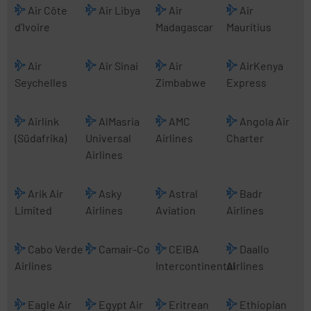
Air Côte
Air Libya
Air
Air
d’Ivoire
Madagascar
Mauritius
Air
Air Sinai
Air
AirKenya
Seychelles
Zimbabwe
Express
Airlink
AlMasria
AMC
Angola Air
(Südafrika)
Universal
Airlines
Charter
Airlines
Arik Air
Asky
Astral
Badr
Limited
Airlines
Aviation
Airlines
Cabo Verde
Camair-Co
CEIBA
Daallo
Airlines
Intercontinental
Airlines
Eagle Air
Egypt Air
Eritrean
Ethiopian