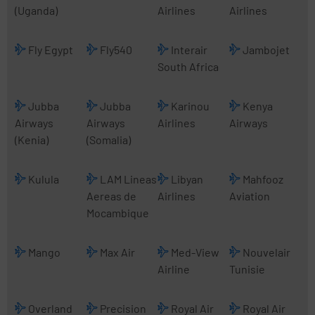
(Uganda)
Airlines
Airlines
Fly Egypt
Fly540
Interair
Jambojet
South Africa
Jubba
Jubba
Karinou
Kenya
Airways
Airways
Airlines
Airways
(Kenia)
(Somalia)
Kulula
LAM Lineas
Libyan
Mahfooz
Aereas de
Airlines
Aviation
Mocambique
Mango
Max Air
Med-View
Nouvelair
Airline
Tunisie
Overland
Precision
Royal Air
Royal Air