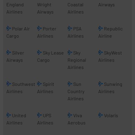
England
Wright
Coastal
Airways
Airlines
Airways
Airlines
Polar Air
Porter
PSA
Republic
Cargo
Airlines
Airlines
Airline
Silver
Sky Lease
Sky
SkyWest
Airways
Cargo
Regional
Airlines
Airlines
Southwest
Spirit
Sun
Sunwing
Airlines
Airlines
Country
Airlines
Airlines
United
UPS
Viva
Volaris
Airlines
Airlines
Aerobus