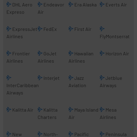
DHL Aero
Endeavor
Era Alaska
Everts Air
Expreso
Air
ExpressJet
FedEx
First Air
Airlines
FlyMontserrat
Frontier
GoJet
Hawaiian
Horizon Air
Airlines
Airlines
Airlines
Interjet
Jazz
Jetblue
InterCaribbean
Aviation
Airways
Airways
Kalitta Air
Kalitta
Maya Island
Mesa
Charters
Air
Airlines
New
North-
Pacific
Peninsula