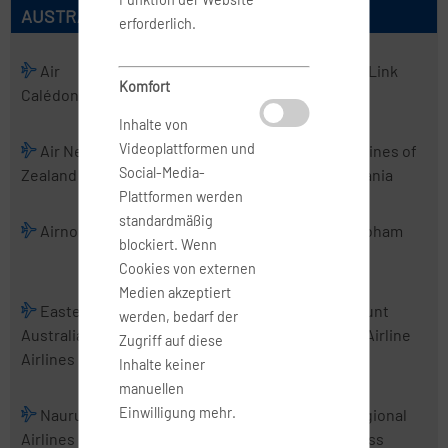
AUSTRALISCHE AIRLINES
erforderlich.
Air
Air
Air Kiribati
Air Link
Komfort
Calédonie
Chathams
Inhalte von
Videoplattformen und
Air New
Air Vanuatu
Aircalin
Airlines of
Social-Media-
Zealand
Tasmania
Plattformen werden
standardmäßig
Airnorth
Airwork
Alliance
Cobham
blockiert. Wenn
Airlines
Cookies von externen
Medien akzeptiert
Eastern
Fiji Airways
Jetstar
Mount
werden, bedarf der
Australia
Airways
Cook Airline
Zugriff auf diese
Airlines
Inhalte keiner
manuellen
Einwilligung mehr.
Nauru
PNG Air
Real Tonga
Regional
Airlines
Airlines
Express