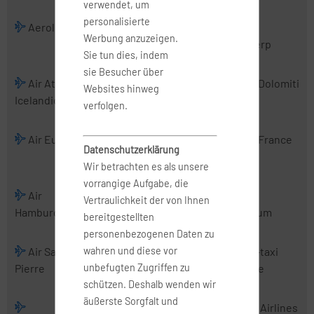
verwendet, um
personalisierte
Aerologic
Air Albania
Air Alsie
Air
Werbung anzuzeigen.
Antwerp
Sie tun dies, indem
sie Besucher über
Air Atlanta
Air Baltic
Air Belgium
Air Dolomiti
Websites hinweg
Icelandic
(2016)
verfolgen.
Air Europa
Air Europa
Air France
Air France
Datenschutzerklärung
Express
Hop
Wir betrachten es als unsere
vorrangige Aufgabe, die
Air
Air Malta
Air
Air
Vertraulichkeit der von Ihnen
Hamburg
Mediterranean
Nostrum
bereitgestellten
personenbezogenen Daten zu
wahren und diese vor
Air Saint-
Air Serbia
Air Urga
Air-taxi
unbefugten Zugriffen zu
Pierre
europe
schützen. Deshalb wenden wir
äußerste Sorgfalt und
Airbus
AirExplore
AIS Airlines