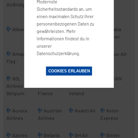
Modernste
AirBridgeCargo
Transport
Sicherheitsstandards an, um
International
einen maximalen Schutz Ihrer
personenbezogenen Daten zu
Albawings
Alidaunia
Alitalia
Alitalia
gewährleisten. Mehr
CityLiner
Informationen findest du in
unserer
Datenschutzerklärung.
Amapola
Anadolujet
Angara
Arcus-Air
Flyg
Airlines
COOKIES ERLAUBEN
ASL
ASL
ASL
ATRAN
Airlines
Airlines
Airlines
Belgium
France
Ireland
Aurora
Austrian
Avanti Air
Avion
Airlines
Airlines
Express
Azores
Belavia
BH Air
Binter