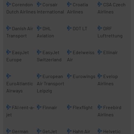
Corendon
Corsair
Croatia
CSA Czech
Dutch Airlines
International
Airlines
Airlines
Danish Air
DHL
DOT LT
DRF
Transport
Aviation
Luftrettung
EasyJet
EasyJet
Edelweiss
Ellinair
Europe
Switzerland
Air
European
Eurowings
Evelop
EuroAtlantic
Air Transport
Airlines
Airways
Leipzig
FAI rent-a-
Finnair
Flexflight
Freebird
jet
Airlines
German
GetJet
Hahn Air
Helvetic