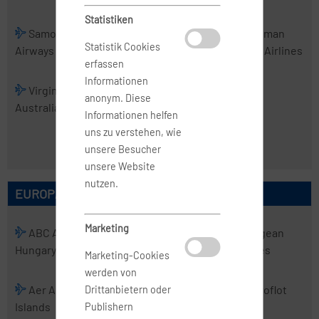
Statistiken
Samoa
Skytrans
Solomon
Tasman
Statistik Cookies
Airways
Airlines
Airlines
Cargo Airlines
erfassen
Informationen
Virgin
Virgin
anonym. Diese
Australia
Australia
Informationen helfen
Regional
uns zu verstehen, wie
Airlines
unsere Besucher
unsere Website
nutzen.
EUROPÄISCHE AIRLINES
Marketing
ABC Air
Abelag
ACT
Aegean
Hungary
Aviation
Airlines
Airlines
Marketing-Cookies
werden von
Aer Arann
Aer Lingus
Aero
Aeroflot
Drittanbietern oder
Islands
Charter
Publishern