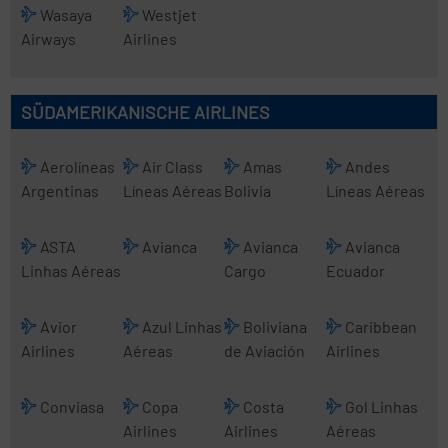
Wasaya
Westjet
Airways
Airlines
SÜDAMERIKANISCHE AIRLINES
Aerolíneas
Air Class
Amas
Andes
Argentinas
Líneas Aéreas
Bolivia
Líneas Aéreas
ASTA
Avianca
Avianca
Avianca
Linhas Aéreas
Cargo
Ecuador
Avior
Azul Linhas
Boliviana
Caribbean
Airlines
Aéreas
de Aviación
Airlines
Conviasa
Copa
Costa
Gol Linhas
Airlines
Airlines
Aéreas