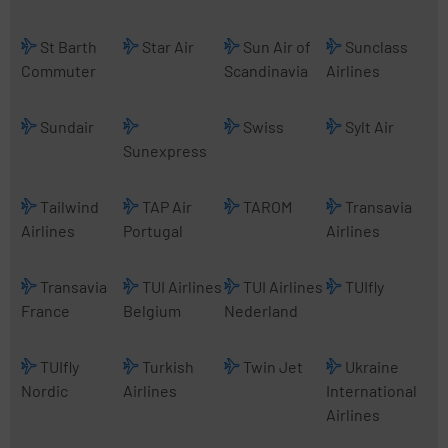
St Barth
Star Air
Sun Air of
Sunclass
Commuter
Scandinavia
Airlines
Sundair
Swiss
Sylt Air
Sunexpress
Tailwind
TAP Air
TAROM
Transavia
Airlines
Portugal
Airlines
Transavia
TUI Airlines
TUI Airlines
TUIfly
France
Belgium
Nederland
TUIfly
Turkish
Twin Jet
Ukraine
Nordic
Airlines
International
Airlines