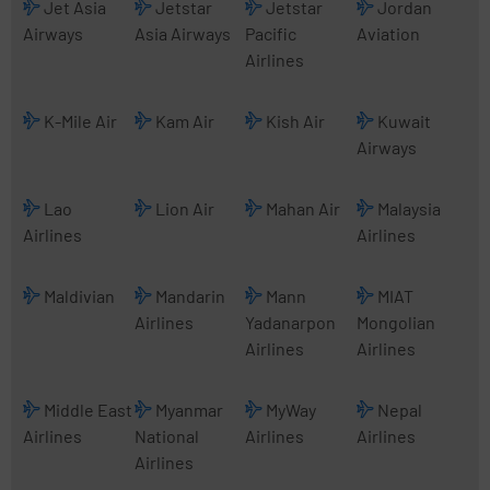
Jet Asia
Jetstar
Jetstar
Jordan
Airways
Asia Airways
Pacific
Aviation
Airlines
K-Mile Air
Kam Air
Kish Air
Kuwait
Airways
Lao
Lion Air
Mahan Air
Malaysia
Airlines
Airlines
Maldivian
Mandarin
Mann
MIAT
Airlines
Yadanarpon
Mongolian
Airlines
Airlines
Middle East
Myanmar
MyWay
Nepal
Airlines
National
Airlines
Airlines
Airlines