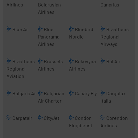
Airlines
Belarusian
Canarias
Airlines
Blue Air
Blue
Bluebird
Braathens
Panorama
Nordic
Regional
Airlines
Airways
Braathens
Brussels
Bukovyna
Bul Air
Regional
Airlines
Airlines
Aviation
Bulgaria Air
Bulgarian
Canary Fly
Cargolux
Air Charter
Italia
Carpatair
CityJet
Condor
Corendon
Flugdienst
Airlines