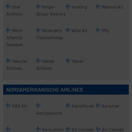
Ural
Volga-
Vueling
Wamos Air
Airlines
Dnepr Airlines
West
Widerøe’s
Wizz Air
Xfly
Atlantic
Flyveselskap
Sweden
Yakutia
Yamal
Yanair
Airlines
Airlines
NORDAMERIKANISCHE AIRLINES
ABX Air
Aerolitoral
Aeromar
Aerogaviota
Aerounion
Air Canada
Air Canada