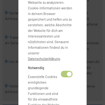
Webseite zu analysieren.
Cookie-Informationen werden
Syrian Arab
Tajik Air
Thai
Thai
in deinem Browser
Airlines
AirAsia
Airways
gespeichert und helfen uns zu
International
verstehen, welche Abschnitte
der Website für dich am
interessantesten und
TransNusa
Tri-MG Intra
Trigana Air
nützlichsten sind. Genauere
Air Services
Asia Airlines
Service
Turkmenistan
Informationen findest du in
Airlines
unserer
Datenschutzerklärung
.
Uni Air
Uzbekistan
VietJet Air
Vietnam Air
Airways
Services
Notwendig
Company
Essenzielle Cookies
ermöglichen
Vietnam
Wings
Xpressair
Yemenia
grundlegende
Airlines
Abadi Airlines
Funktionen und sind
für die einwandfreie
Funktion der Website