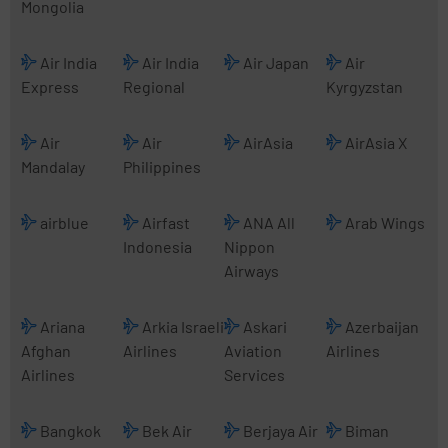
Mongolia
Air India
Air India
Air Japan
Air
Express
Regional
Kyrgyzstan
Air
Air
AirAsia
AirAsia X
Mandalay
Philippines
airblue
Airfast
ANA All
Arab Wings
Indonesia
Nippon
Airways
Ariana
Arkia Israeli
Askari
Azerbaijan
Afghan
Airlines
Aviation
Airlines
Airlines
Services
Bangkok
Bek Air
Berjaya Air
Biman