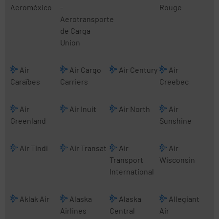
Aeroméxico
-
Rouge
Aerotransporte
de Carga
Union
Air
Air Cargo
Air Century
Air
Caraïbes
Carriers
Creebec
Air
Air Inuit
Air North
Air
Greenland
Sunshine
Air Tindi
Air Transat
Air
Air
Transport
Wisconsin
International
Aklak Air
Alaska
Alaska
Allegiant
Airlines
Central
Air