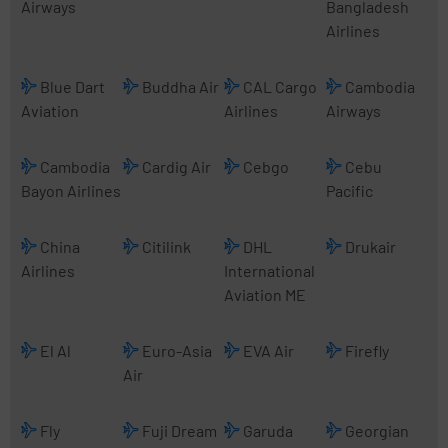
Airways
Bangladesh
Airlines
Blue Dart
Buddha Air
CAL Cargo
Cambodia
Aviation
Airlines
Airways
Cambodia
Cardig Air
Cebgo
Cebu
Bayon Airlines
Pacific
China
Citilink
DHL
Drukair
Airlines
International
Aviation ME
El Al
Euro-Asia
EVA Air
Firefly
Air
Fly
Fuji Dream
Garuda
Georgian