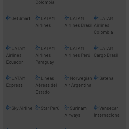
Colombia
JetSmart
LATAM
LATAM
LATAM
Airlines
Airlines Brasil
Airlines
Colombia
LATAM
LATAM
LATAM
LATAM
Airlines
Airlines
Airlines Perú
Cargo Brasil
Ecuador
Paraguay
LATAM
Líneas
Norwegian
Satena
Express
Aéreas del
Air Argentina
Estado
Sky Airline
Star Perú
Surinam
Vensecar
Airways
Internacional