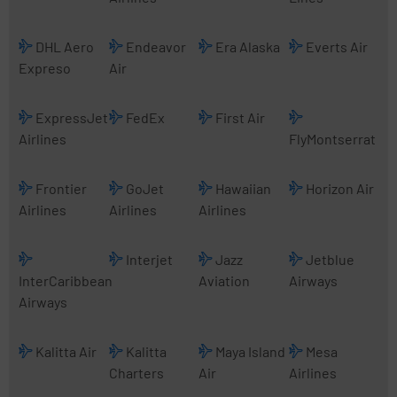
DHL Aero
Endeavor
Era Alaska
Everts Air
Expreso
Air
ExpressJet
FedEx
First Air
Airlines
FlyMontserrat
Frontier
GoJet
Hawaiian
Horizon Air
Airlines
Airlines
Airlines
Interjet
Jazz
Jetblue
InterCaribbean
Aviation
Airways
Airways
Kalitta Air
Kalitta
Maya Island
Mesa
Charters
Air
Airlines