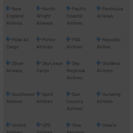
New
North-
Pacific
Peninsula
England
Wright
Coastal
Airways
Airlines
Airways
Airlines
Polar Air
Porter
PSA
Republic
Cargo
Airlines
Airlines
Airline
Silver
Sky Lease
Sky
SkyWest
Airways
Cargo
Regional
Airlines
Airlines
Southwest
Spirit
Sun
Sunwing
Airlines
Airlines
Country
Airlines
Airlines
United
UPS
Viva
Volaris
Airlines
Airlines
Aerobus