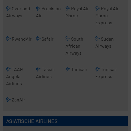
Overland
Precision
Royal Air
Royal Air
Airways
Air
Maroc
Maroc
Express
RwandAir
Safair
South
Sudan
African
Airways
Airways
TAAG
Tassili
Tunisair
Tunisair
Angola
Airlines
Express
Airlines
ZanAir
ASIATISCHE AIRLINES