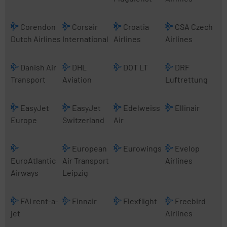
Corendon
Corsair
Croatia
CSA Czech
Dutch Airlines
International
Airlines
Airlines
Danish Air
DHL
DOT LT
DRF
Transport
Aviation
Luftrettung
EasyJet
EasyJet
Edelweiss
Ellinair
Europe
Switzerland
Air
European
Eurowings
Evelop
EuroAtlantic
Air Transport
Airlines
Airways
Leipzig
FAI rent-a-
Finnair
Flexflight
Freebird
jet
Airlines