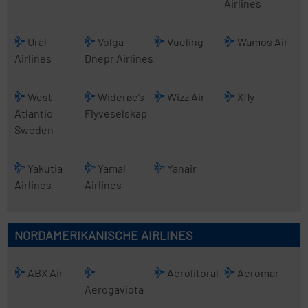
Airlines
Ural
Volga-
Vueling
Wamos Air
Airlines
Dnepr Airlines
West
Widerøe’s
Wizz Air
Xfly
Atlantic
Flyveselskap
Sweden
Yakutia
Yamal
Yanair
Airlines
Airlines
NORDAMERIKANISCHE AIRLINES
ABX Air
Aerolitoral
Aeromar
Aerogaviota