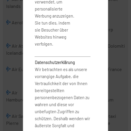
verwendet, um
Islands
Charter
personalisierte
Werbung anzuzeigen.
Aerologic
Air Albania
Air Alsie
Air
Sie tun dies, indem
Antwerp
sie Besucher über
Websites hinweg
verfolgen.
Air Atlanta
Air Baltic
Air Belgium
Air Dolomiti
Icelandic
(2016)
Datenschutzerklärung
Air Europa
Air Europa
Air France
Air France
Wir betrachten es als unsere
Express
Hop
vorrangige Aufgabe, die
Vertraulichkeit der von Ihnen
bereitgestellten
Air
Air Malta
Air
Air
personenbezogenen Daten zu
Hamburg
Mediterranean
Nostrum
wahren und diese vor
unbefugten Zugriffen zu
Air Saint-
Air Serbia
Air Urga
Air-taxi
schützen. Deshalb wenden wir
Pierre
europe
äußerste Sorgfalt und