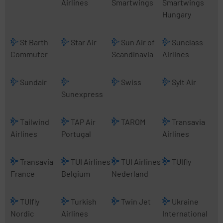
Airlines
Smartwings
Smartwings
Hungary
St Barth
Star Air
Sun Air of
Sunclass
Commuter
Scandinavia
Airlines
Sundair
Swiss
Sylt Air
Sunexpress
Tailwind
TAP Air
TAROM
Transavia
Airlines
Portugal
Airlines
Transavia
TUI Airlines
TUI Airlines
TUIfly
France
Belgium
Nederland
TUIfly
Turkish
Twin Jet
Ukraine
Nordic
Airlines
International