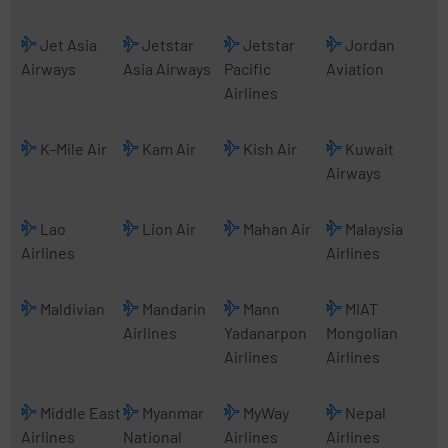
Jet Asia
Jetstar
Jetstar
Jordan
Airways
Asia Airways
Pacific
Aviation
Airlines
K-Mile Air
Kam Air
Kish Air
Kuwait
Airways
Lao
Lion Air
Mahan Air
Malaysia
Airlines
Airlines
Maldivian
Mandarin
Mann
MIAT
Airlines
Yadanarpon
Mongolian
Airlines
Airlines
Middle East
Myanmar
MyWay
Nepal
Airlines
National
Airlines
Airlines