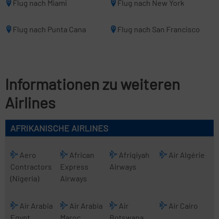
Flug nach Miami
Flug nach New York
Flug nach Punta Cana
Flug nach San Francisco
Informationen zu weiteren
Airlines
AFRIKANISCHE AIRLINES
Aero
African
Afriqiyah
Air Algérie
Contractors
Express
Airways
(Nigeria)
Airways
Air Arabia
Air Arabia
Air
Air Cairo
Egypt
Maroc
Botswana