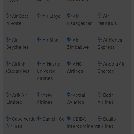
Air Côte
Air Libya
Air
Air
d’Ivoire
Madagascar
Mauritius
Air
Air Sinai
Air
AirKenya
Seychelles
Zimbabwe
Express
Airlink
AlMasria
AMC
Angola Air
(Südafrika)
Universal
Airlines
Charter
Airlines
Arik Air
Asky
Astral
Badr
Limited
Airlines
Aviation
Airlines
Cabo Verde
Camair-Co
CEIBA
Daallo
Airlines
Intercontinental
Airlines