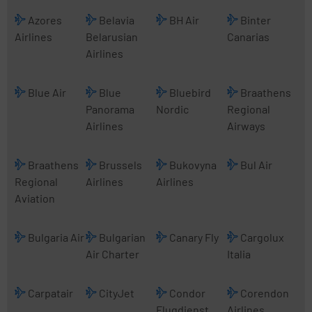
Azores
Belavia
BH Air
Binter
Airlines
Belarusian
Canarias
Airlines
Blue Air
Blue
Bluebird
Braathens
Panorama
Nordic
Regional
Airlines
Airways
Braathens
Brussels
Bukovyna
Bul Air
Regional
Airlines
Airlines
Aviation
Bulgaria Air
Bulgarian
Canary Fly
Cargolux
Air Charter
Italia
Carpatair
CityJet
Condor
Corendon
Flugdienst
Airlines