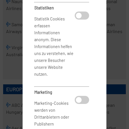
Nauru
PNG Air
Real Tonga
Regional
Airlines
Statistiken
Airlines
Express
Statistik Cookies
Samoa
Skytrans
Solomon
Tasman
erfassen
Airways
Airlines
Airlines
Cargo Airlines
Informationen
anonym. Diese
Informationen helfen
Virgin
Virgin
uns zu verstehen, wie
Australia
Australia
unsere Besucher
Regional
unsere Website
Airlines
nutzen.
EUROPÄISCHE AIRLINES
Marketing
Marketing-Cookies
ABC Air
Abelag
ACT
Aegean
werden von
Hungary
Aviation
Airlines
Airlines
Drittanbietern oder
Publishern
Aer Arann
Aer Lingus
Aero
Aeroflot