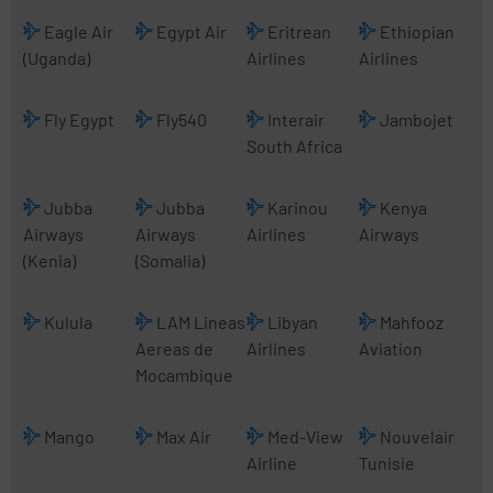
Eagle Air
Egypt Air
Eritrean
Ethiopian
(Uganda)
Airlines
Airlines
Fly Egypt
Fly540
Interair
Jambojet
South Africa
Jubba
Jubba
Karinou
Kenya
Airways
Airways
Airlines
Airways
(Kenia)
(Somalia)
Kulula
LAM Lineas
Libyan
Mahfooz
Aereas de
Airlines
Aviation
Mocambique
Mango
Max Air
Med-View
Nouvelair
Airline
Tunisie