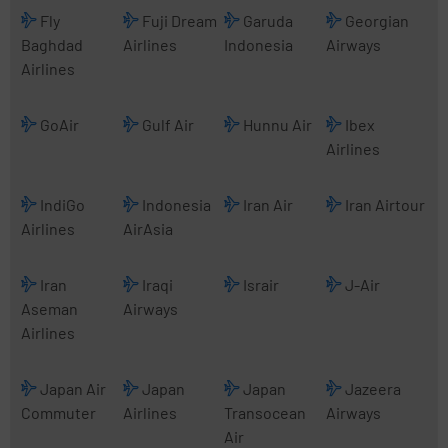
Fly
Fuji Dream
Garuda
Georgian
Baghdad
Airlines
Indonesia
Airways
Airlines
GoAir
Gulf Air
Hunnu Air
Ibex
Airlines
IndiGo
Indonesia
Iran Air
Iran Airtour
Airlines
AirAsia
Iran
Iraqi
Israir
J-Air
Aseman
Airways
Airlines
Japan Air
Japan
Japan
Jazeera
Commuter
Airlines
Transocean
Airways
Air