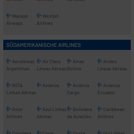
Wasaya
Westjet
Airways
Airlines
SÜDAMERIKANISCHE AIRLINES
Aerolíneas
Air Class
Amas
Andes
Argentinas
Líneas Aéreas
Bolivia
Líneas Aéreas
ASTA
Avianca
Avianca
Avianca
Linhas Aéreas
Cargo
Ecuador
Avior
Azul Linhas
Boliviana
Caribbean
Airlines
Aéreas
de Aviación
Airlines
Conviasa
Copa
Costa
Gol Linhas