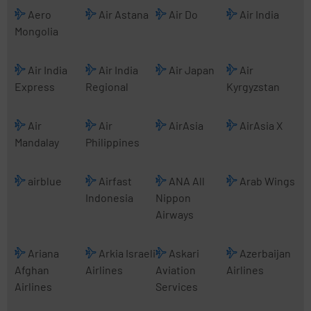
Aero
Air Astana
Air Do
Air India
Mongolia
Air India
Air India
Air Japan
Air
Express
Regional
Kyrgyzstan
Air
Air
AirAsia
AirAsia X
Mandalay
Philippines
airblue
Airfast
ANA All
Arab Wings
Indonesia
Nippon
Airways
Ariana
Arkia Israeli
Askari
Azerbaijan
Afghan
Airlines
Aviation
Airlines
Airlines
Services