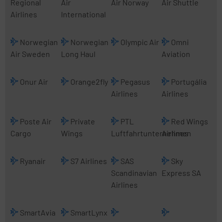
Regional
Air
Air Norway
Air Shuttle
Airlines
International
Norwegian
Norwegian
Olympic Air
Omni
Air Sweden
Long Haul
Aviation
Onur Air
Orange2fly
Pegasus
Portugália
Airlines
Airlines
Poste Air
Private
PTL
Red Wings
Cargo
Wings
Luftfahrtunternehmen
Airlines
Ryanair
S7 Airlines
SAS
Sky
Scandinavian
Express SA
Airlines
SmartAvia
SmartLynx