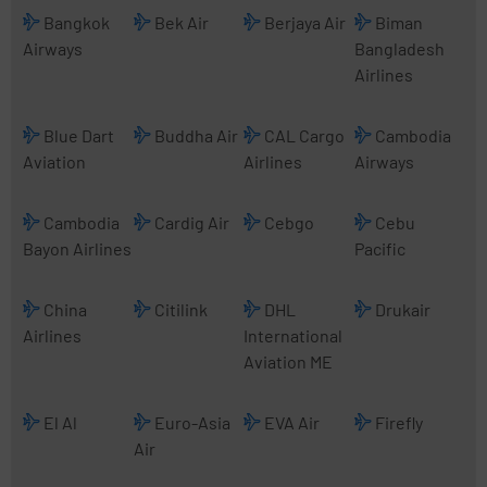
Bangkok
Bek Air
Berjaya Air
Biman
Airways
Bangladesh
Airlines
Blue Dart
Buddha Air
CAL Cargo
Cambodia
Aviation
Airlines
Airways
Cambodia
Cardig Air
Cebgo
Cebu
Bayon Airlines
Pacific
China
Citilink
DHL
Drukair
Airlines
International
Aviation ME
El Al
Euro-Asia
EVA Air
Firefly
Air