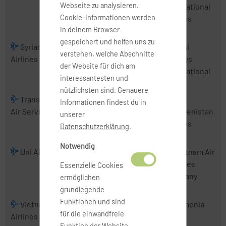
Webseite zu analysieren.
Airlines
International
Cookie-Informationen werden
Airlines
in deinem Browser
gespeichert und helfen uns zu
Syrian Arab
Tajik Air
Thai
Thai
verstehen, welche Abschnitte
Airlines
AirAsia
Airways
der Website für dich am
International
interessantesten und
nützlichsten sind. Genauere
TransNusa
Tri-MG Intra
Trigana Air
Informationen findest du in
Air Services
Asia Airlines
Service
Turkmenistan
unserer
Airlines
Datenschutzerklärung
.
Notwendig
Uni Air
Uzbekistan
VietJet Air
Vietnam Air
Airways
Services
Essenzielle Cookies
Company
ermöglichen
grundlegende
Funktionen und sind
Vietnam
Wings
Xpressair
Yemenia
für die einwandfreie
Airlines
Abadi Airlines
Funktion der Website