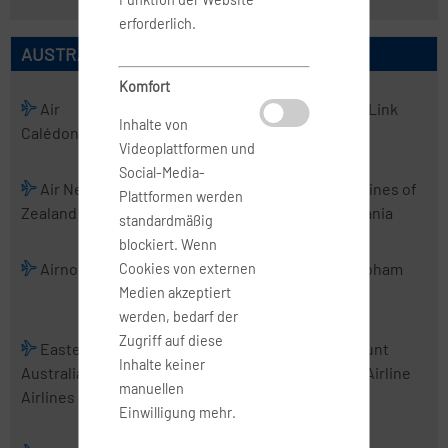
erforderlich.
AUSTRALISCHE AIRLINES
Komfort
Air
Air
Air Kiribati
Air Link
Inhalte von
Calédonie
Chathams
Videoplattformen und
Social-Media-
Air New
Air Vanuatu
Aircalin
Airlines of
Plattformen werden
Zealand
Tasmania
standardmäßig
blockiert. Wenn
Airnorth
Airwork
Alliance
Cobham
Cookies von externen
Airlines
Medien akzeptiert
werden, bedarf der
Zugriff auf diese
Eastern
Fiji Airways
Jetstar
Mount
Inhalte keiner
Australia
Airways
Cook Airline
manuellen
Airlines
Einwilligung mehr.