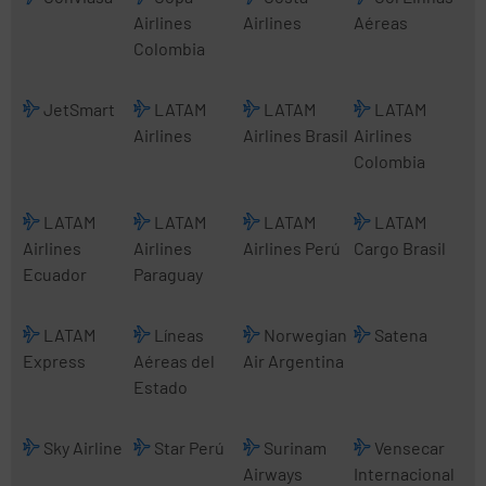
Airlines
Airlines
Aéreas
Colombia
JetSmart
LATAM
LATAM
LATAM
Airlines
Airlines Brasil
Airlines
Colombia
LATAM
LATAM
LATAM
LATAM
Airlines
Airlines
Airlines Perú
Cargo Brasil
Ecuador
Paraguay
LATAM
Líneas
Norwegian
Satena
Express
Aéreas del
Air Argentina
Estado
Sky Airline
Star Perú
Surinam
Vensecar
Airways
Internacional