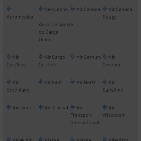
Aerounion
Air Canada
Air Canada
Aeroméxico
-
Rouge
Aerotransporte
de Carga
Union
Air
Air Cargo
Air Century
Air
Caraïbes
Carriers
Creebec
Air
Air Inuit
Air North
Air
Greenland
Sunshine
Air Tindi
Air Transat
Air
Air
Transport
Wisconsin
International
Aklak Air
Alaska
Alaska
Allegiant