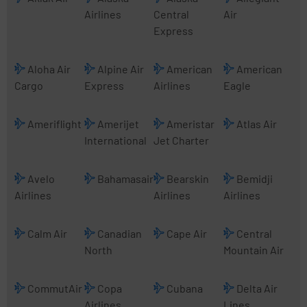
Airlines
Central
Air
Express
Aloha Air
Alpine Air
American
American
Cargo
Express
Airlines
Eagle
Ameriflight
Amerijet
Ameristar
Atlas Air
International
Jet Charter
Avelo
Bahamasair
Bearskin
Bemidji
Airlines
Airlines
Airlines
Calm Air
Canadian
Cape Air
Central
North
Mountain Air
CommutAir
Copa
Cubana
Delta Air
Airlines
Lines