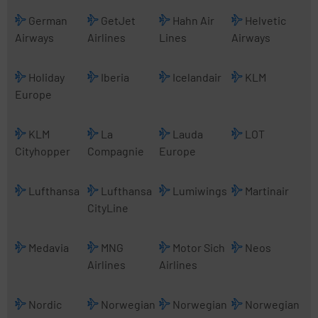
German
GetJet
Hahn Air
Helvetic
Airways
Airlines
Lines
Airways
Holiday
Iberia
Icelandair
KLM
Europe
KLM
La
Lauda
LOT
Cityhopper
Compagnie
Europe
Lufthansa
Lufthansa
Lumiwings
Martinair
CityLine
Medavia
MNG
Motor Sich
Neos
Airlines
Airlines
Nordic
Norwegian
Norwegian
Norwegian