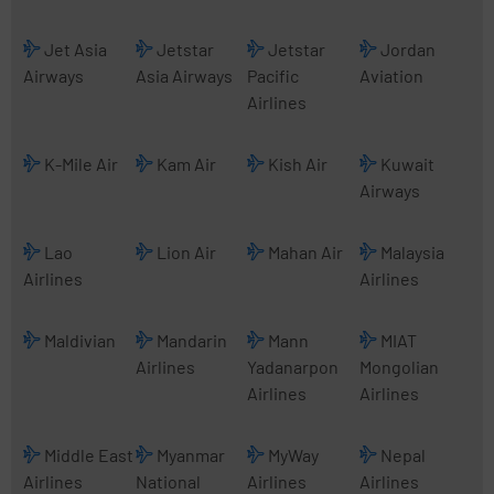
Jet Asia
Jetstar
Jetstar
Jordan
Airways
Asia Airways
Pacific
Aviation
Airlines
K-Mile Air
Kam Air
Kish Air
Kuwait
Airways
Lao
Lion Air
Mahan Air
Malaysia
Airlines
Airlines
Maldivian
Mandarin
Mann
MIAT
Airlines
Yadanarpon
Mongolian
Airlines
Airlines
Middle East
Myanmar
MyWay
Nepal
Airlines
National
Airlines
Airlines