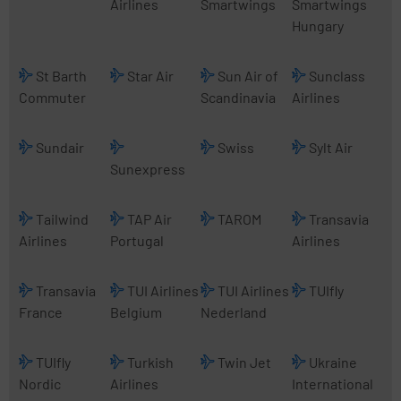
Airlines
Smartwings
Smartwings
Hungary
St Barth
Star Air
Sun Air of
Sunclass
Commuter
Scandinavia
Airlines
Sundair
Swiss
Sylt Air
Sunexpress
Tailwind
TAP Air
TAROM
Transavia
Airlines
Portugal
Airlines
Transavia
TUI Airlines
TUI Airlines
TUIfly
France
Belgium
Nederland
TUIfly
Turkish
Twin Jet
Ukraine
Nordic
Airlines
International