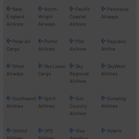
New
North-
Pacific
Peninsula
England
Wright
Coastal
Airways
Airlines
Airways
Airlines
Polar Air
Porter
PSA
Republic
Cargo
Airlines
Airlines
Airline
Silver
Sky Lease
Sky
SkyWest
Airways
Cargo
Regional
Airlines
Airlines
Southwest
Spirit
Sun
Sunwing
Airlines
Airlines
Country
Airlines
Airlines
United
UPS
Viva
Volaris
Airlines
Airlines
Aerobus