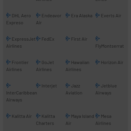
DHL Aero
Endeavor
Era Alaska
Everts Air
Expreso
Air
ExpressJet
FedEx
First Air
Airlines
FlyMontserrat
Frontier
GoJet
Hawaiian
Horizon Air
Airlines
Airlines
Airlines
Interjet
Jazz
Jetblue
InterCaribbean
Aviation
Airways
Airways
Kalitta Air
Kalitta
Maya Island
Mesa
Charters
Air
Airlines