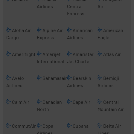
Airlines
Central
Air
Express
Aloha Air
Alpine Air
American
American
Cargo
Express
Airlines
Eagle
Ameriflight
Amerijet
Ameristar
Atlas Air
International
Jet Charter
Avelo
Bahamasair
Bearskin
Bemidji
Airlines
Airlines
Airlines
Calm Air
Canadian
Cape Air
Central
North
Mountain Air
CommutAir
Copa
Cubana
Delta Air
Airlines
Lines