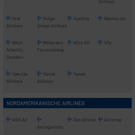
Airlines
Ural
Volga-
Vueling
Wamos Air
Airlines
Dnepr Airlines
West
Widerøe’s
Wizz Air
Xfly
Atlantic
Flyveselskap
Sweden
Yakutia
Yamal
Yanair
Airlines
Airlines
NORDAMERIKANISCHE AIRLINES
ABX Air
Aerolitoral
Aeromar
Aerogaviota