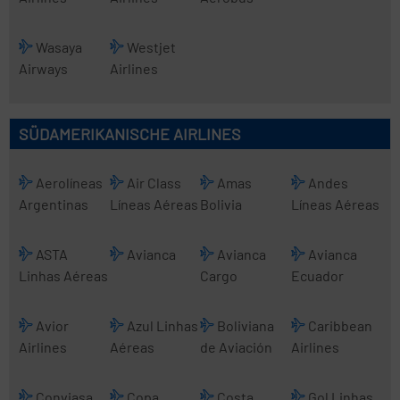
Wasaya
Westjet
Airways
Airlines
SÜDAMERIKANISCHE AIRLINES
Aerolíneas
Air Class
Amas
Andes
Argentinas
Líneas Aéreas
Bolivia
Líneas Aéreas
ASTA
Avianca
Avianca
Avianca
Linhas Aéreas
Cargo
Ecuador
Avior
Azul Linhas
Boliviana
Caribbean
Airlines
Aéreas
de Aviación
Airlines
Conviasa
Copa
Costa
Gol Linhas