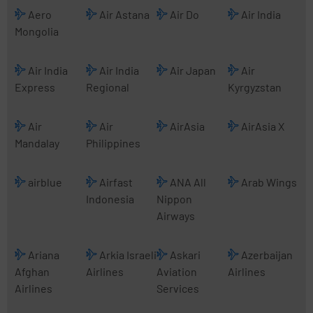
Aero
Air Astana
Air Do
Air India
Mongolia
Air India
Air India
Air Japan
Air
Express
Regional
Kyrgyzstan
Air
Air
AirAsia
AirAsia X
Mandalay
Philippines
airblue
Airfast
ANA All
Arab Wings
Indonesia
Nippon
Airways
Ariana
Arkia Israeli
Askari
Azerbaijan
Afghan
Airlines
Aviation
Airlines
Airlines
Services