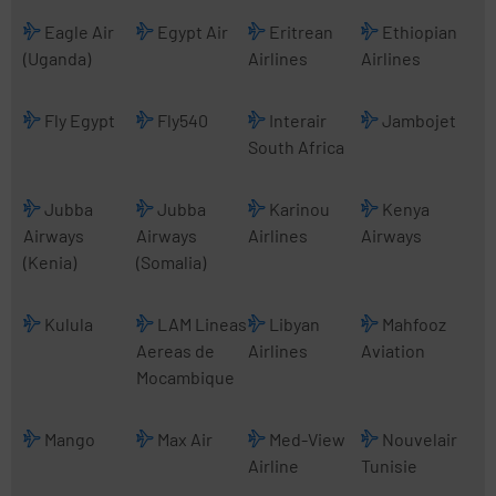
Eagle Air
Egypt Air
Eritrean
Ethiopian
(Uganda)
Airlines
Airlines
Fly Egypt
Fly540
Interair
Jambojet
South Africa
Jubba
Jubba
Karinou
Kenya
Airways
Airways
Airlines
Airways
(Kenia)
(Somalia)
Kulula
LAM Lineas
Libyan
Mahfooz
Aereas de
Airlines
Aviation
Mocambique
Mango
Max Air
Med-View
Nouvelair
Airline
Tunisie