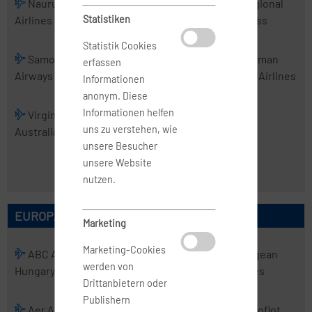
Nauru
PNG Air
Real Tonga
Regional
Airlines
Statistiken
Airlines
Express
Statistik Cookies
Samoa
Skytrans
Solomon
Tasman
erfassen
Airways
Airlines
Airlines
Cargo Airlines
Informationen
anonym. Diese
Informationen helfen
Virgin
Virgin
uns zu verstehen, wie
Australia
Australia
unsere Besucher
Regional
unsere Website
Airlines
nutzen.
EUROPÄISCHE AIRLINES
Marketing
Marketing-Cookies
ABC Air
Abelag
ACT
Aegean
werden von
Hungary
Aviation
Airlines
Airlines
Drittanbietern oder
Publishern
Aer Arann
Aer Lingus
Aero
Aeroflot