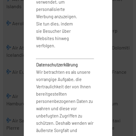
verwendet, um
Islands
Charter
personalisierte
Werbung anzuzeigen.
Aerologic
Air Albania
Air Alsie
Air
Sie tun dies, indem
Antwerp
sie Besucher über
Websites hinweg
verfolgen.
Air Atlanta
Air Baltic
Air Belgium
Air Dolomiti
Icelandic
(2016)
Datenschutzerklärung
Air Europa
Air Europa
Air France
Air France
Wir betrachten es als unsere
Express
Hop
vorrangige Aufgabe, die
Vertraulichkeit der von Ihnen
bereitgestellten
Air
Air Malta
Air
Air
personenbezogenen Daten zu
Hamburg
Mediterranean
Nostrum
wahren und diese vor
unbefugten Zugriffen zu
Air Saint-
Air Serbia
Air Urga
Air-taxi
schützen. Deshalb wenden wir
Pierre
europe
äußerste Sorgfalt und