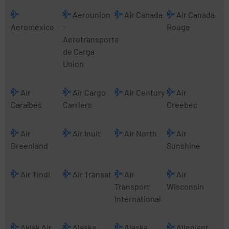
Aerounion
Air Canada
Air Canada
Aeroméxico
-
Rouge
Aerotransporte
de Carga
Union
Air
Air Cargo
Air Century
Air
Caraïbes
Carriers
Creebec
Air
Air Inuit
Air North
Air
Greenland
Sunshine
Air Tindi
Air Transat
Air
Air
Transport
Wisconsin
International
Aklak Air
Alaska
Alaska
Allegiant