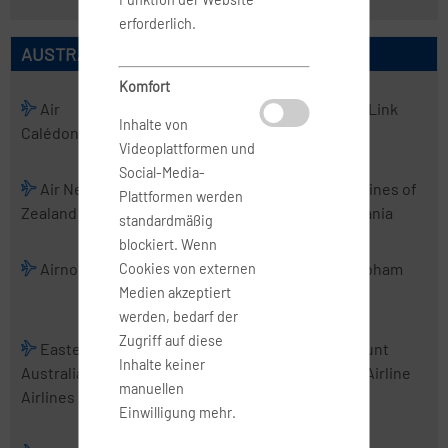
erforderlich.
AUSTRALISCHE AIRLINES
Komfort
Air
Air
Air Kiribati
Air Link
Inhalte von
Calédonie
Chathams
Videoplattformen und
Social-Media-
Air New
Air Vanuatu
Aircalin
Airlines of
Plattformen werden
Zealand
Tasmania
standardmäßig
blockiert. Wenn
Airnorth
Airwork
Alliance
Cobham
Cookies von externen
Airlines
Medien akzeptiert
werden, bedarf der
Zugriff auf diese
Eastern
Fiji Airways
Jetstar
Mount
Inhalte keiner
Australia
Airways
Cook Airline
manuellen
Airlines
Einwilligung mehr.