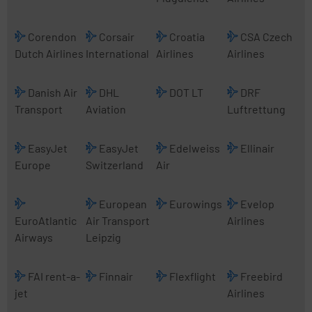
Corendon
Corsair
Croatia
CSA Czech
Dutch Airlines
International
Airlines
Airlines
Danish Air
DHL
DOT LT
DRF
Transport
Aviation
Luftrettung
EasyJet
EasyJet
Edelweiss
Ellinair
Europe
Switzerland
Air
European
Eurowings
Evelop
EuroAtlantic
Air Transport
Airlines
Airways
Leipzig
FAI rent-a-
Finnair
Flexflight
Freebird
jet
Airlines