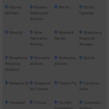
Azores
Belavia
BH Air
Binter
Airlines
Belarusian
Canarias
Airlines
Blue Air
Blue
Bluebird
Braathens
Panorama
Nordic
Regional
Airlines
Airways
Braathens
Brussels
Bukovyna
Bul Air
Regional
Airlines
Airlines
Aviation
Bulgaria Air
Bulgarian
Canary Fly
Cargolux
Air Charter
Italia
Carpatair
CityJet
Condor
Corendon
Flugdienst
Airlines