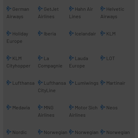
German
GetJet
Hahn Air
Helvetic
Airways
Airlines
Lines
Airways
Holiday
Iberia
Icelandair
KLM
Europe
KLM
La
Lauda
LOT
Cityhopper
Compagnie
Europe
Lufthansa
Lufthansa
Lumiwings
Martinair
CityLine
Medavia
MNG
Motor Sich
Neos
Airlines
Airlines
Nordic
Norwegian
Norwegian
Norwegian