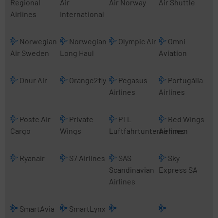
Regional
Air
Air Norway
Air Shuttle
Airlines
International
Norwegian
Norwegian
Olympic Air
Omni
Air Sweden
Long Haul
Aviation
Onur Air
Orange2fly
Pegasus
Portugália
Airlines
Airlines
Poste Air
Private
PTL
Red Wings
Cargo
Wings
Luftfahrtunternehmen
Airlines
Ryanair
S7 Airlines
SAS
Sky
Scandinavian
Express SA
Airlines
SmartAvia
SmartLynx