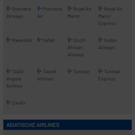
Overland
Precision
Royal Air
Royal Air
Airways
Air
Maroc
Maroc
Express
RwandAir
Safair
South
Sudan
African
Airways
Airways
TAAG
Tassili
Tunisair
Tunisair
Angola
Airlines
Express
Airlines
ZanAir
ASIATISCHE AIRLINES