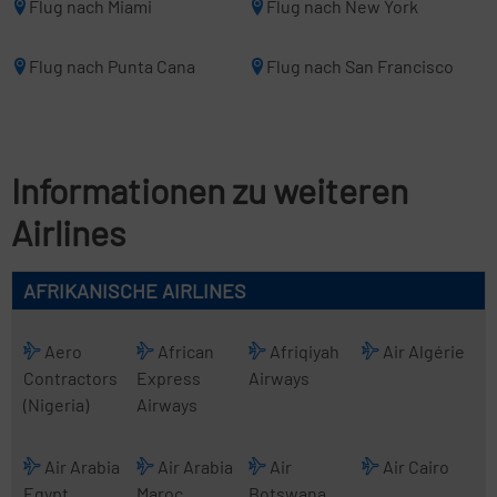
Flug nach Miami
Flug nach New York
Flug nach Punta Cana
Flug nach San Francisco
Informationen zu weiteren
Airlines
AFRIKANISCHE AIRLINES
Aero
African
Afriqiyah
Air Algérie
Contractors
Express
Airways
(Nigeria)
Airways
Air Arabia
Air Arabia
Air
Air Cairo
Egypt
Maroc
Botswana