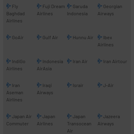
Fly
Fuji Dream
Garuda
Georgian
Baghdad
Airlines
Indonesia
Airways
Airlines
GoAir
Gulf Air
Hunnu Air
Ibex
Airlines
IndiGo
Indonesia
Iran Air
Iran Airtour
Airlines
AirAsia
Iran
Iraqi
Israir
J-Air
Aseman
Airways
Airlines
Japan Air
Japan
Japan
Jazeera
Commuter
Airlines
Transocean
Airways
Air