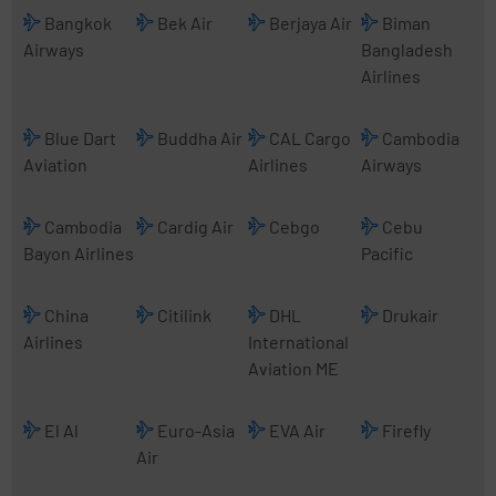
Bangkok
Bek Air
Berjaya Air
Biman
Airways
Bangladesh
Airlines
Blue Dart
Buddha Air
CAL Cargo
Cambodia
Aviation
Airlines
Airways
Cambodia
Cardig Air
Cebgo
Cebu
Bayon Airlines
Pacific
China
Citilink
DHL
Drukair
Airlines
International
Aviation ME
El Al
Euro-Asia
EVA Air
Firefly
Air