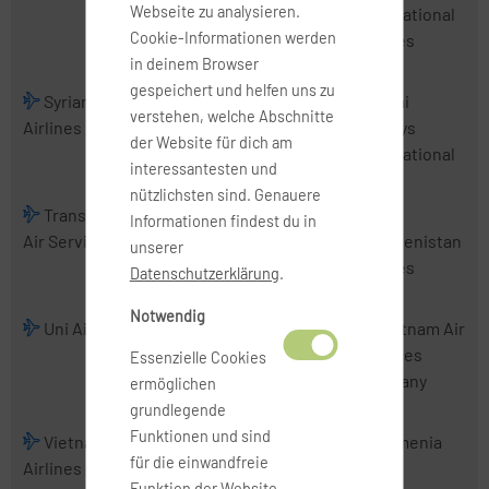
Webseite zu analysieren.
Airlines
International
Cookie-Informationen werden
Airlines
in deinem Browser
gespeichert und helfen uns zu
Syrian Arab
Tajik Air
Thai
Thai
verstehen, welche Abschnitte
Airlines
AirAsia
Airways
der Website für dich am
International
interessantesten und
nützlichsten sind. Genauere
TransNusa
Tri-MG Intra
Trigana Air
Informationen findest du in
Air Services
Asia Airlines
Service
Turkmenistan
unserer
Airlines
Datenschutzerklärung
.
Notwendig
Uni Air
Uzbekistan
VietJet Air
Vietnam Air
Airways
Services
Essenzielle Cookies
Company
ermöglichen
grundlegende
Funktionen und sind
Vietnam
Wings
Xpressair
Yemenia
für die einwandfreie
Airlines
Abadi Airlines
Funktion der Website