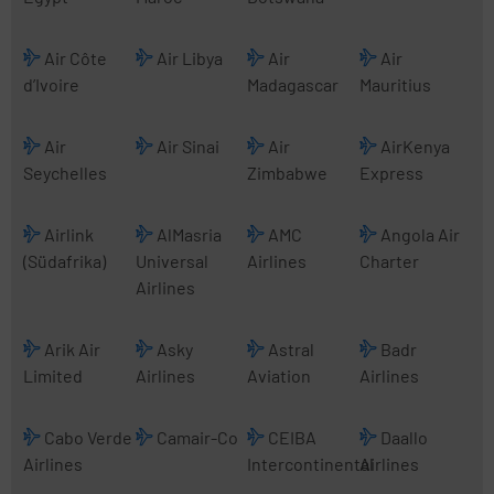
Air Côte
Air Libya
Air
Air
d’Ivoire
Madagascar
Mauritius
Air
Air Sinai
Air
AirKenya
Seychelles
Zimbabwe
Express
Airlink
AlMasria
AMC
Angola Air
(Südafrika)
Universal
Airlines
Charter
Airlines
Arik Air
Asky
Astral
Badr
Limited
Airlines
Aviation
Airlines
Cabo Verde
Camair-Co
CEIBA
Daallo
Airlines
Intercontinental
Airlines