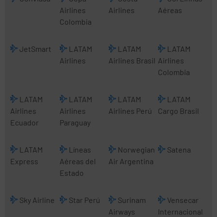
Airlines
Airlines
Aéreas
Colombia
JetSmart
LATAM
LATAM
LATAM
Airlines
Airlines Brasil
Airlines
Colombia
LATAM
LATAM
LATAM
LATAM
Airlines
Airlines
Airlines Perú
Cargo Brasil
Ecuador
Paraguay
LATAM
Líneas
Norwegian
Satena
Express
Aéreas del
Air Argentina
Estado
Sky Airline
Star Perú
Surinam
Vensecar
Airways
Internacional