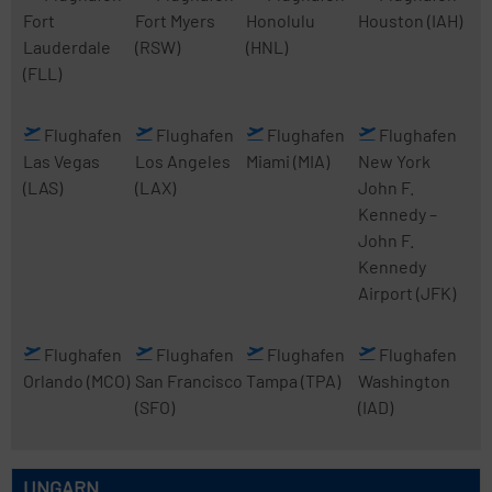
Fort
Fort Myers
Honolulu
Houston
(IAH)
Lauderdale
(RSW)
(HNL)
(FLL)
Flughafen
Flughafen
Flughafen
Flughafen
Las Vegas
Los Angeles
Miami
(MIA)
New York
(LAS)
(LAX)
John F.
Kennedy
–
John F.
Kennedy
Airport
(JFK)
Flughafen
Flughafen
Flughafen
Flughafen
Orlando
(MCO)
San Francisco
Tampa
(TPA)
Washington
(SFO)
(IAD)
UNGARN