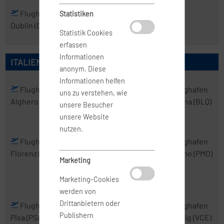
Flughafen
Statistiken
Dublin
(DUB)
Statistik Cookies
erfassen
Informationen
ITALIEN
anonym. Diese
Informationen helfen
Flughafen
Flughafen
Flughafen
Flughafen
uns zu verstehen, wie
Alghero
(AHO)
Bari
(BRI)
Bergamo
Bologna
(BLQ)
unsere Besucher
(BGY)
unsere Website
nutzen.
Flughafen
Flughafen
Flughafen
Flughafen
Florenz
(FLR)
Mailand-
Neapel
(NAP)
Palermo
(PMO)
Marketing
Malpensa
(MXP)
Marketing-Cookies
werden von
Drittanbietern oder
Flughafen
Flughafen
Flughafen
Flughafen
Publishern
Pisa
(PSA)
Rom-
Turin
(TRN)
Venedig
(VCE)