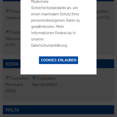
Modernste
Sicherheitsstandards an, um
Flughafen
Flughafen
Flughafen
Flughafen
einen maximalen Schutz Ihrer
Calgary
(YYC)
Halifax
(YHZ)
Montreal
(YUL)
Toronto
(YYZ)
personenbezogenen Daten zu
gewährleisten. Mehr
Flughafen
Informationen findest du in
Vancouver
unserer
(YVR)
Datenschutzerklärung.
COOKIES ERLAUBEN
KENIA
Flughafen
Flughafen
Mombasa
Nairobi
(NBO)
(MBA)
MALTA