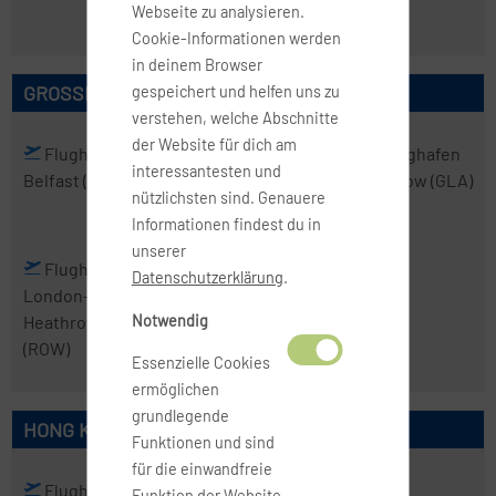
(SKG)
Webseite zu analysieren.
Cookie-Informationen werden
in deinem Browser
GROSSBRITANNIEN
gespeichert und helfen uns zu
verstehen, welche Abschnitte
der Website für dich am
Flughafen
Flughafen
Flughafen
Flughafen
interessantesten und
Belfast
(BFS)
Birmingham
Edinburgh
Glasgow
(GLA)
nützlichsten sind. Genauere
(BHX)
(EDI)
Informationen findest du in
unserer
Flughafen
Datenschutzerklärung
.
London-
Heathrow
Notwendig
(ROW)
Essenzielle Cookies
ermöglichen
grundlegende
HONG KONG
Funktionen und sind
für die einwandfreie
Flughafen
Funktion der Website