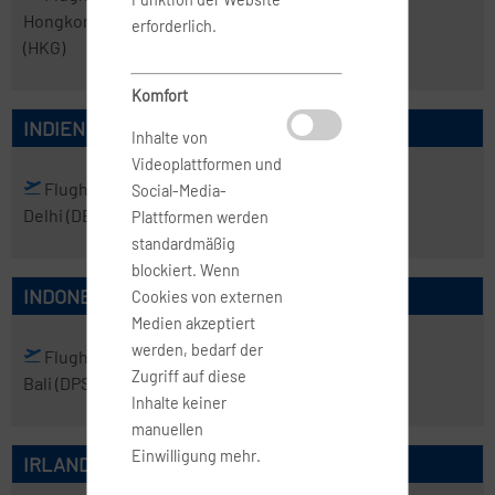
Hongkong
erforderlich.
(HKG)
Komfort
INDIEN
Inhalte von
Videoplattformen und
Flughafen
Flughafen
Social-Media-
Delhi
(DEL)
Mumbai
(BOM)
Plattformen werden
standardmäßig
blockiert. Wenn
INDONESIEN
Cookies von externen
Medien akzeptiert
werden, bedarf der
Flughafen
Flughafen
Zugriff auf diese
Bali
(DPS)
Jakarta
(CGK)
Inhalte keiner
manuellen
Einwilligung mehr.
IRLAND