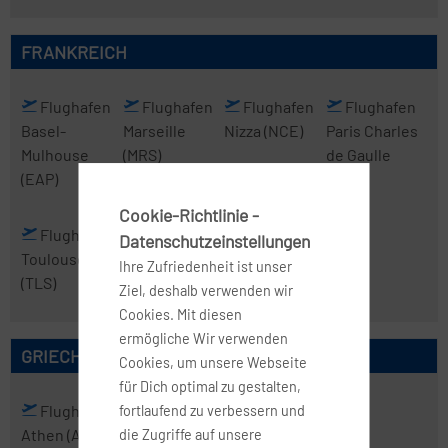
FRANKREICH
Flughafen
Flughafen
Flughafen
Flughafen
Basel-
Marseille
Nizza
(NCE)
Paris Charles
Mulhouse
(MRS)
de Gaulle
(EAP)
(CDG)
Cookie-Richtlinie -
Flughafen
Datenschutzeinstellungen
Toulouse
Ihre Zufriedenheit ist unser
(TLS)
Ziel, deshalb verwenden wir
Cookies. Mit diesen
ermögliche Wir verwenden
GRIECHENLAND
Cookies, um unsere Webseite
für Dich optimal zu gestalten,
Flughafen
Flughafen
fortlaufend zu verbessern und
Athen
(ATH)
Thessaloniki
die Zugriffe auf unsere