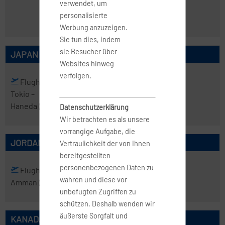
verwendet, um
Fiumicino
personalisierte
(FCO)
Werbung anzuzeigen.
Sie tun dies, indem
sie Besucher über
JAPAN
Websites hinweg
verfolgen.
Flughafen
Flughafen
Tokio
–
Tokio
– Narita
Haneda
(HND)
(NRT)
Datenschutzerklärung
Wir betrachten es als unsere
vorrangige Aufgabe, die
JORDANIEN
Vertraulichkeit der von Ihnen
bereitgestellten
personenbezogenen Daten zu
Flughafen
wahren und diese vor
Amman
(AMM)
unbefugten Zugriffen zu
schützen. Deshalb wenden wir
äußerste Sorgfalt und
KANADA