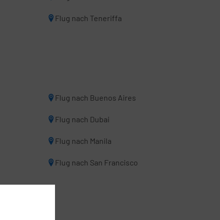
Flug nach Teneriffa
Flug nach Buenos Aires
Flug nach Dubai
Flug nach Manila
Flug nach San Francisco