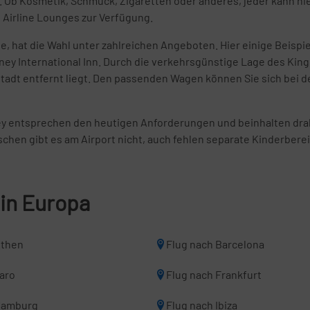
 Ob Kosmetik, Schmuck, Zigaretten oder anderes, jeder kann hie
 Airline Lounges zur Verfügung.
hat die Wahl unter zahlreichen Angeboten. Hier einige Beispiel
dney International Inn. Durch die verkehrsgünstige Lage des Kings
stadt entfernt liegt. Den passenden Wagen können Sie sich bei d
y entsprechen den heutigen Anforderungen und beinhalten dra
hen gibt es am Airport nicht, auch fehlen separate Kinderbereic
 in Europa
Athen
Flug nach Barcelona
Faro
Flug nach Frankfurt
Hamburg
Flug nach Ibiza