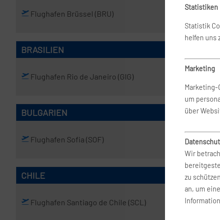
Statistiken
Flughafen Brüssel
(BRU)
Statistik C
helfen uns
BRASILIEN
Marketing
Flughafen Rio de Janeiro
(GIG)
Flughafen
Marketing-
um persona
über Websi
BULGARIEN
Flughafen Sofia
(SOF)
Datenschut
Wir betrach
bereitgest
CHILE
zu schütze
an, um ein
Information
Flughafen Santiago de Chile
(SCL)