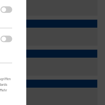
griffen
dards
 Mehr