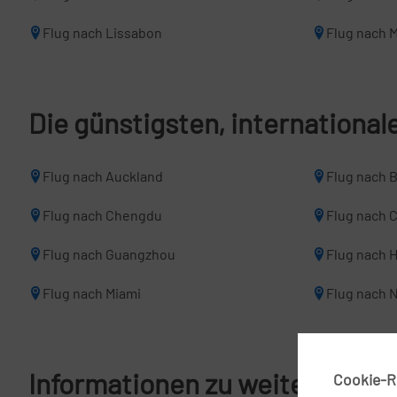
Flug nach Lissabon
Flug nach M
Die günstigsten, internationa
Flug nach Auckland
Flug nach 
Flug nach Chengdu
Flug nach 
Flug nach Guangzhou
Flug nach 
Flug nach Miami
Flug nach 
Informationen zu weiteren Flu
Cookie-Ri