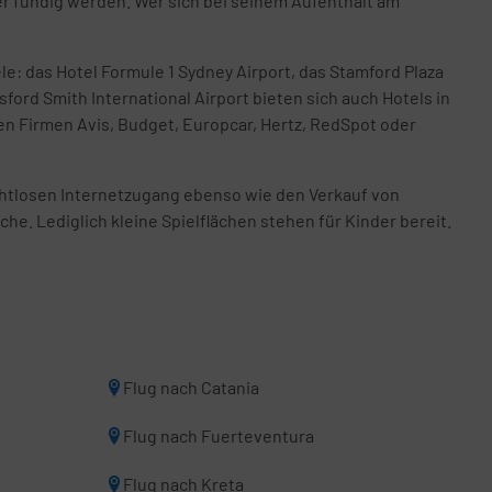
r fündig werden. Wer sich bei seinem Aufenthalt am
e: das Hotel Formule 1 Sydney Airport, das Stamford Plaza
ford Smith International Airport bieten sich auch Hotels in
en Firmen Avis, Budget, Europcar, Hertz, RedSpot oder
htlosen Internetzugang ebenso wie den Verkauf von
he. Lediglich kleine Spielflächen stehen für Kinder bereit.
Flug nach Catania
Flug nach Fuerteventura
Flug nach Kreta