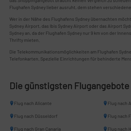
das Shoppingangebot braucht keinen Vergleich zu scheuen.
Flughafen Sydney lieber ausruht, dem stehen verschiedene
Wer in der Nähe des Flughafens Sydney übernachten möchte, 
Sydney Airport, das Ibis Sydney Airport oder das Airport Sy
Sydney an, da der Flughafen Sydney nur 9 km von der Innen
Thrifty mieten.
Die Telekommunikationsmöglichkeiten am Flughafen Sydne
Telefonkarten. Spezielle Einrichtungen für behinderte Mensc
Die günstigsten Flugangebote
Flug nach Alicante
Flug nach 
Flug nach Düsseldorf
Flug nach 
Flug nach Gran Canaria
Flug nach 