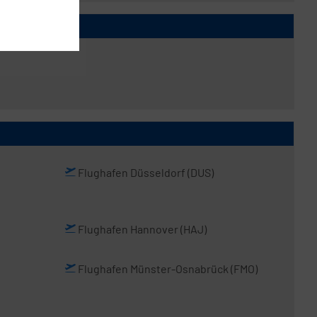
Flughafen Düsseldorf
(DUS)
Flughafen Hannover
(HAJ)
Flughafen Münster-Osnabrück
(FMO)