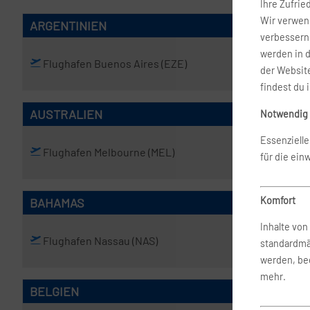
Ihre Zufrie
Wir verwend
ARGENTINIEN
verbessern 
werden in 
Flughafen Buenos Aires
(EZE)
der Website
findest du 
AUSTRALIEN
Notwendig
Essenziell
Flughafen Melbourne
(MEL)
Flughafen
für die ein
Komfort
BAHAMAS
Inhalte vo
Flughafen Nassau
(NAS)
standardmä
werden, bed
mehr.
BELGIEN