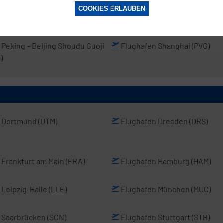
COOKIES ERLAUBEN
 Peking
– Beijing Shoudu Guoji
Flughafen Shanghai
(PVG)
)
n Dortmund
(DTM)
Flughafen Dresden
(DRS)
 Frankfurt am Main
(FRA)
Flughafen Hamburg
(HAM)
 Leipzig-Halle
(LLE)
Flughafen München
(MUC)
 Saarbrücken
(SCN)
Flughafen Stuttgart
(STR)