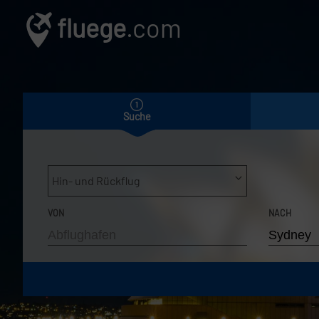
fluege
.com
Suche
Hin- und Rückflug
VON
NACH