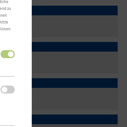
liche
fend zu
onen
nitte
tionen