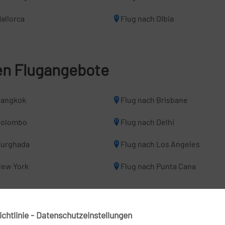
allorca
Flug nach Olbia
len Flugangebote
Bangkok
Flug nach Brisbane
Colombo
Flug nach Delhi
Hurghada
Flug nach Los Angeles
New York
Flug nach Punta Cana
ghäfen
chtlinie - Datenschutzeinstellungen