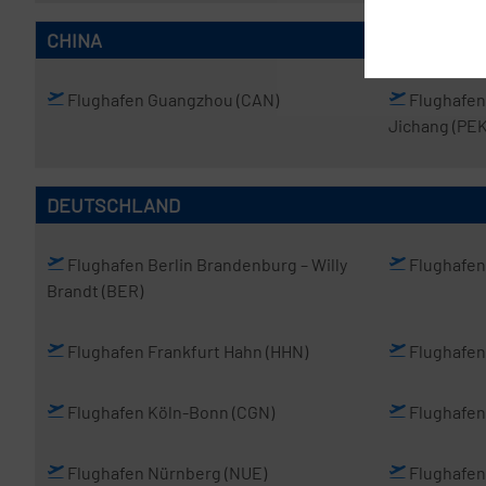
CHINA
Flughafen Guangzhou
(CAN)
Flughafen
Jichang
(PEK
DEUTSCHLAND
Flughafen Berlin Brandenburg
– Willy
Flughafe
Brandt
(BER)
Flughafen Frankfurt Hahn
(HHN)
Flughafen
Flughafen Köln-Bonn
(CGN)
Flughafen
Flughafen Nürnberg
(NUE)
Flughafen