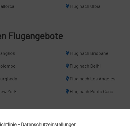
allorca
Flug nach Olbia
len Flugangebote
Bangkok
Flug nach Brisbane
Colombo
Flug nach Delhi
Hurghada
Flug nach Los Angeles
New York
Flug nach Punta Cana
ghäfen
chtlinie - Datenschutzeinstellungen