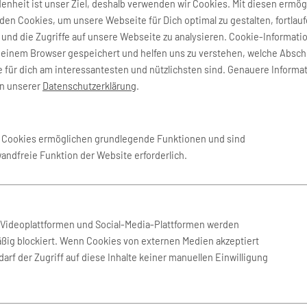
denheit ist unser Ziel, deshalb verwenden wir Cookies. Mit diesen ermög
en Cookies, um unsere Webseite für Dich optimal zu gestalten, fortlau
und die Zugriffe auf unsere Webseite zu analysieren. Cookie-Informati
deinem Browser gespeichert und helfen uns zu verstehen, welche Absch
 für dich am interessantesten und nützlichsten sind. Genauere Informa
in unserer
Datenschutzerklärung
.
 Sydney
(SYD)
e Cookies ermöglichen grundlegende Funktionen und sind
wandfreie Funktion der Website erforderlich.
n Videoplattformen und Social-Media-Plattformen werden
ßig blockiert. Wenn Cookies von externen Medien akzeptiert
arf der Zugriff auf diese Inhalte keiner manuellen Einwilligung