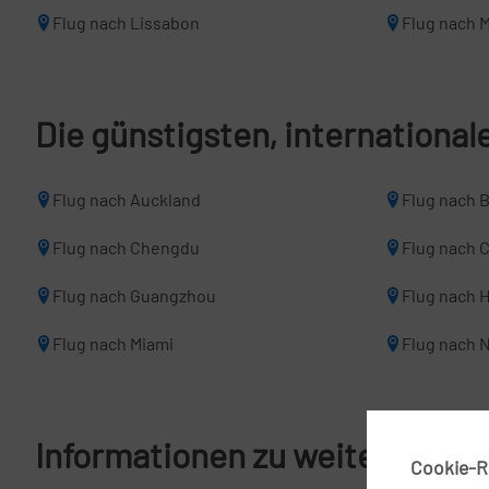
Flug nach Lissabon
Flug nach M
Die günstigsten, internationa
Flug nach Auckland
Flug nach 
Flug nach Chengdu
Flug nach 
Flug nach Guangzhou
Flug nach 
Flug nach Miami
Flug nach 
Informationen zu weiteren Flu
Cookie-Ri