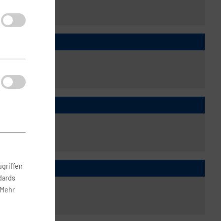
griffen
dards
 Mehr