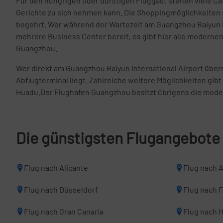
Für den hungrigen oder durstigen Fluggast stehen viele Ca
Gerichte zu sich nehmen kann. Die Shoppingmöglichkeiten s
begehrt. Wer während der Wartezeit am Guangzhou Baiyun I
mehrere Business Center bereit, es gibt hier alle modern
Guangzhou.
Wer direkt am Guangzhou Baiyun International Airport über
Abflugterminal liegt. Zahlreiche weitere Möglichkeiten gi
Huadu.Der Flughafen Guangzhou besitzt übrigens die modern
Die günstigsten Flugangebote
Flug nach Alicante
Flug nach 
Flug nach Düsseldorf
Flug nach 
Flug nach Gran Canaria
Flug nach 