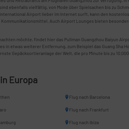
fés und Restaurants am Flughafen Guangzhou zur Verfügung, in 
ind ebenfalls vielfältig, von Mode über Spielsachen bis zu Sch
nternational Airport lieber im Internet surft, kann den kosten
en Kommunikationsmittel. Auch Airport Lounges bieten besonde
nachten möchte, findet hier das Pullman Guangzhou Baiyun Airpo
bt es in etwas weiterer Entfernung, zum Beispiel das Guang Sha
ste Gepäcksortieranlage der Welt, die pro Minute bis zu 10.00
 in Europa
Athen
Flug nach Barcelona
Faro
Flug nach Frankfurt
Hamburg
Flug nach Ibiza