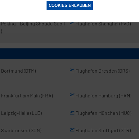
COOKIES ERLAUBEN
 Peking
– Beijing Shoudu Guoji
Flughafen Shanghai
(PVG)
)
n Dortmund
(DTM)
Flughafen Dresden
(DRS)
 Frankfurt am Main
(FRA)
Flughafen Hamburg
(HAM)
 Leipzig-Halle
(LLE)
Flughafen München
(MUC)
 Saarbrücken
(SCN)
Flughafen Stuttgart
(STR)