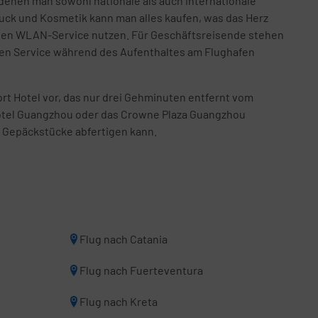
denen man sowohl nationale als auch internationale
muck und Kosmetik kann man alles kaufen, was das Herz
losen WLAN-Service nutzen. Für Geschäftsreisende stehen
ren Service während des Aufenthaltes am Flughafen
rt Hotel vor, das nur drei Gehminuten entfernt vom
 Hotel Guangzhou oder das Crowne Plaza Guangzhou
0 Gepäckstücke abfertigen kann.
Flug nach Catania
Flug nach Fuerteventura
Flug nach Kreta