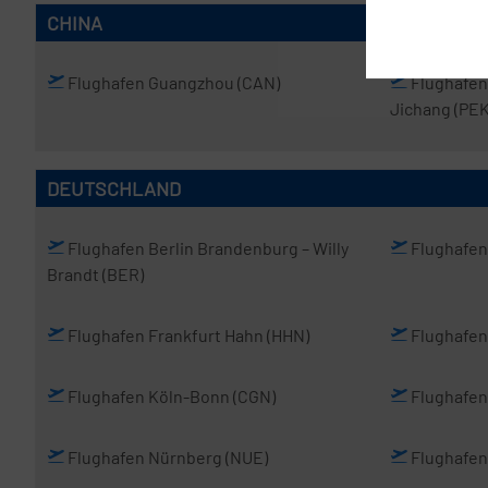
CHINA
Flughafen Guangzhou
(CAN)
Flughafen
Jichang
(PEK
DEUTSCHLAND
Flughafen Berlin Brandenburg
– Willy
Flughafe
Brandt
(BER)
Flughafen Frankfurt Hahn
(HHN)
Flughafen
Flughafen Köln-Bonn
(CGN)
Flughafen
Flughafen Nürnberg
(NUE)
Flughafen