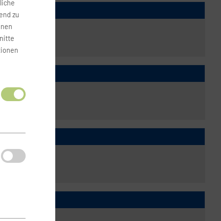
liche
fend zu
onen
nitte
tionen