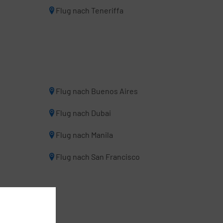
Flug nach Teneriffa
Flug nach Buenos Aires
Flug nach Dubai
Flug nach Manila
Flug nach San Francisco