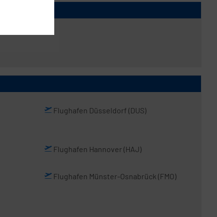
Flughafen Düsseldorf
(DUS)
Flughafen Hannover
(HAJ)
Flughafen Münster-Osnabrück
(FMO)