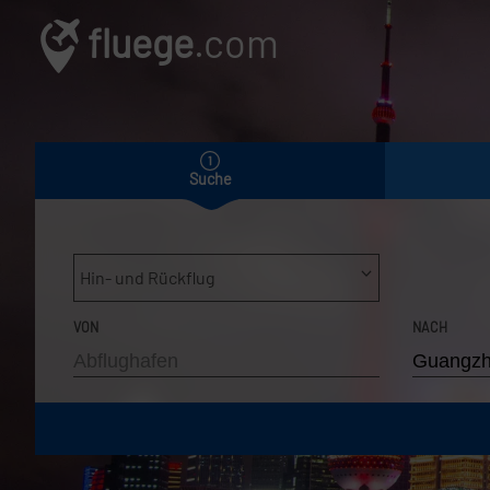
fluege
.com
Suche
Hin- und Rückflug
VON
NACH