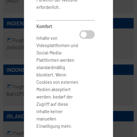
(HKG)
erforderlich.
INDIEN
Komfort
Inhalte von
Flughafen
Flughafen
Videoplattformen und
Delhi
(DEL)
Mumbai
(BOM)
Social-Media-
Plattformen werden
standardmäßig
INDONESIEN
blockiert. Wenn
Cookies von externen
Flughafen
Flughafen
Medien akzeptiert
Bali
(DPS)
Jakarta
(CGK)
werden, bedarf der
Zugriff auf diese
Inhalte keiner
IRLAND
manuellen
Einwilligung mehr.
Flughafen