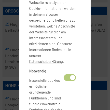
Webseite zu analysieren.
Cookie-Informationen werden
GROSSBRITANNIEN
in deinem Browser
gespeichert und helfen uns zu
Flughafen
Flughafen
Flughafen
Flughafen
verstehen, welche Abschnitte
Belfast
(BFS)
Birmingham
Edinburgh
Glasgow
(GLA)
der Website für dich am
(BHX)
(EDI)
interessantesten und
nützlichsten sind. Genauere
Flughafen
Informationen findest du in
London-
unserer
Heathrow
Datenschutzerklärung
.
(ROW)
Notwendig
Essenzielle Cookies
HONG KONG
ermöglichen
grundlegende
Funktionen und sind
Flughafen
für die einwandfreie
Hongkong
Funktion der Website