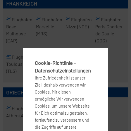
FRANKREICH
Flughafen
Flughafen
Flughafen
Flughafen
Basel-
Marseille
Nizza
(NCE)
Paris Charles
Mulhouse
(MRS)
de Gaulle
(EAP)
(CDG)
Flughafen
Cookie-Richtlinie -
Toulouse
Datenschutzeinstellungen
(TLS)
Ihre Zufriedenheit ist unser
Ziel, deshalb verwenden wir
GRIECHENLAND
Cookies. Mit diesen
ermögliche Wir verwenden
Cookies, um unsere Webseite
Flughafen
Flughafen
für Dich optimal zu gestalten,
Athen
(ATH)
Thessaloniki
fortlaufend zu verbessern und
(SKG)
die Zugriffe auf unsere