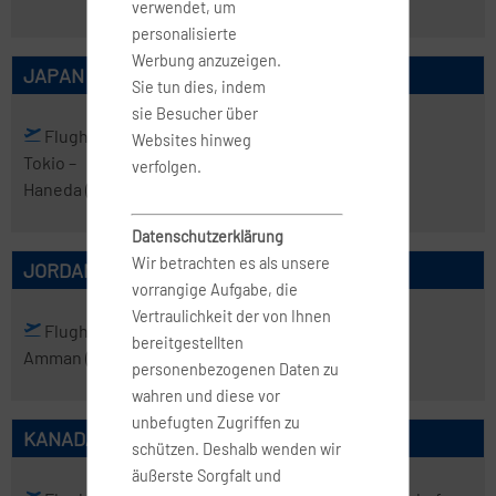
verwendet, um
personalisierte
Werbung anzuzeigen.
JAPAN
Sie tun dies, indem
sie Besucher über
Flughafen
Flughafen
Websites hinweg
Tokio
–
Tokio
– Narita
verfolgen.
Haneda
(HND)
(NRT)
Datenschutzerklärung
Wir betrachten es als unsere
JORDANIEN
vorrangige Aufgabe, die
Vertraulichkeit der von Ihnen
Flughafen
bereitgestellten
Amman
(AMM)
personenbezogenen Daten zu
wahren und diese vor
unbefugten Zugriffen zu
KANADA
schützen. Deshalb wenden wir
äußerste Sorgfalt und