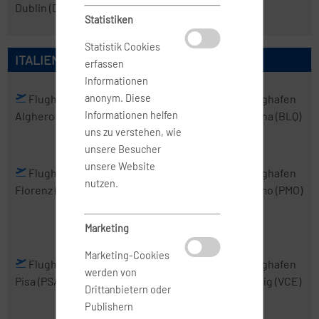
Dublin
(DUB)
Statistiken
Statistik Cookies
ITALIEN
erfassen
Informationen
Flughafen
Flughafen
Flughafen
Flughafen
anonym. Diese
Alghero
(AHO)
Bari
(BRI)
Bergamo
Bologna
(BLQ)
Informationen helfen
(BGY)
uns zu verstehen, wie
unsere Besucher
unsere Website
Flughafen
Flughafen
Flughafen
Flughafen
nutzen.
Florenz
(FLR)
Mailand-
Neapel
(NAP)
Palermo
(PMO)
Malpensa
(MXP)
Marketing
Marketing-Cookies
Flughafen
Flughafen
Flughafen
Flughafen
werden von
Pisa
(PSA)
Rom-
Turin
(TRN)
Venedig
(VCE)
Drittanbietern oder
Fiumicino
Publishern
(FCO)