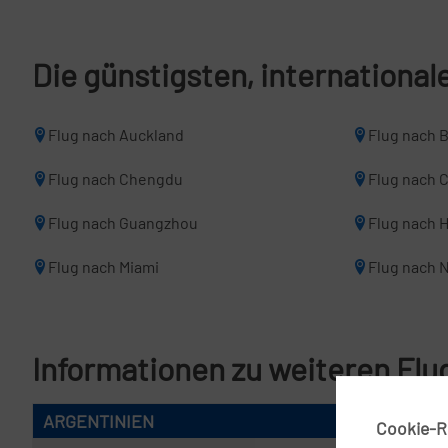
Die günstigsten, internationa
Flug nach Auckland
Flug nach 
Flug nach Chengdu
Flug nach 
Flug nach Guangzhou
Flug nach 
Flug nach Miami
Flug nach 
Informationen zu weiteren Flu
ARGENTINIEN
Cookie-Ri