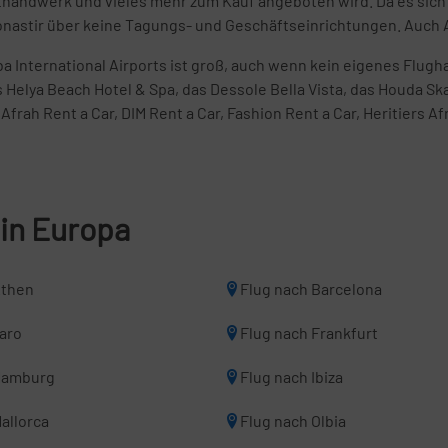
thandwerk und vieles mehr zum Kauf angeboten wird. Da es sich 
onastir über keine Tagungs- und Geschäftseinrichtungen. Auch 
International Airports ist groß, auch wenn kein eigenes Flugh
 Helya Beach Hotel & Spa, das Dessole Bella Vista, das Houda Sk
ah Rent a Car, DIM Rent a Car, Fashion Rent a Car, Heritiers Af
 in Europa
Athen
Flug nach Barcelona
Faro
Flug nach Frankfurt
Hamburg
Flug nach Ibiza
allorca
Flug nach Olbia