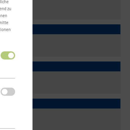
liche
fend zu
onen
nitte
tionen