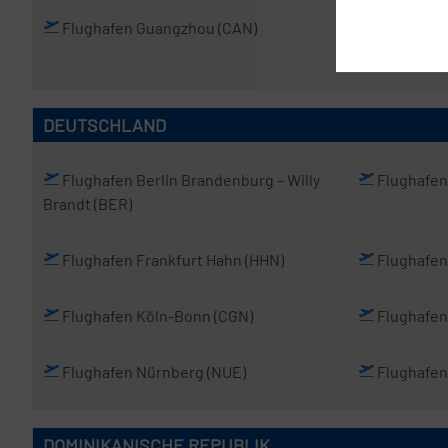
Flughafen Guangzhou
(CAN)
Flughafen
Jichang
(PEK
DEUTSCHLAND
Flughafen Berlin Brandenburg
– Willy
Flughafe
Brandt
(BER)
Flughafen Frankfurt Hahn
(HHN)
Flughafen
Flughafen Köln-Bonn
(CGN)
Flughafen
Flughafen Nürnberg
(NUE)
Flughafen
DOMINIKANISCHE REPUBLIK