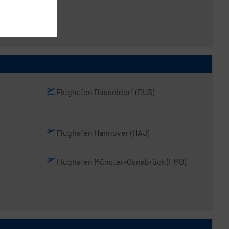
Flughafen Düsseldorf
(DUS)
Flughafen Hannover
(HAJ)
Flughafen Münster-Osnabrück
(FMO)