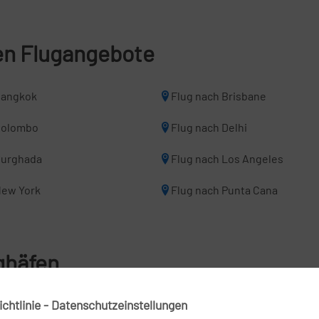
len Flugangebote
Bangkok
Flug nach Brisbane
Colombo
Flug nach Delhi
Hurghada
Flug nach Los Angeles
New York
Flug nach Punta Cana
ghäfen
chtlinie - Datenschutzeinstellungen