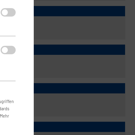
griffen
dards
 Mehr