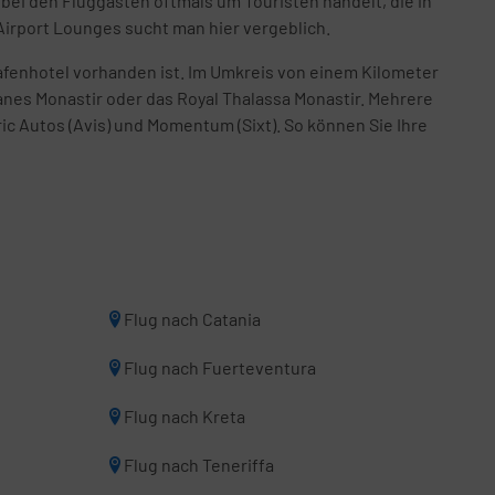
bei den Fluggästen oftmals um Touristen handelt, die in
Airport Lounges sucht man hier vergeblich.
afenhotel vorhanden ist. Im Umkreis von einem Kilometer
anes Monastir oder das Royal Thalassa Monastir. Mehrere
ric Autos (Avis) und Momentum (Sixt). So können Sie Ihre
Flug nach Catania
Flug nach Fuerteventura
Flug nach Kreta
Flug nach Teneriffa