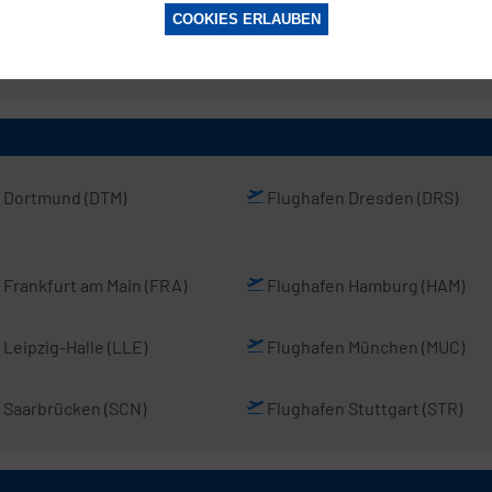
COOKIES ERLAUBEN
 Peking
– Beijing Shoudu Guoji
Flughafen Shanghai
(PVG)
)
n Dortmund
(DTM)
Flughafen Dresden
(DRS)
 Frankfurt am Main
(FRA)
Flughafen Hamburg
(HAM)
 Leipzig-Halle
(LLE)
Flughafen München
(MUC)
 Saarbrücken
(SCN)
Flughafen Stuttgart
(STR)