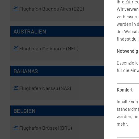
Ihre Zufrie
Flughafen Buenos Aires
(EZE)
Wir verwend
verbessern 
werden in 
AUSTRALIEN
der Website
findest du 
Flughafen Melbourne
(MEL)
Flughafen
Notwendig
Essenziell
BAHAMAS
für die ein
Flughafen Nassau
(NAS)
Komfort
Inhalte vo
standardmä
BELGIEN
werden, bed
mehr.
Flughafen Brüssel
(BRU)