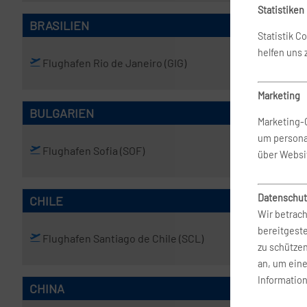
Statistiken
BRASILIEN
Statistik C
helfen uns
Flughafen Rio de Janeiro
(GIG)
Flughafen
Marketing
BULGARIEN
Marketing-
um persona
Flughafen Sofia
(SOF)
über Websi
Datenschut
CHILE
Wir betrach
bereitgest
Flughafen Santiago de Chile
(SCL)
zu schütze
an, um ein
Information
CHINA