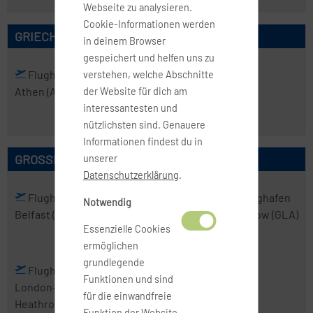
Webseite zu analysieren.
Cookie-Informationen werden
GRIECHENLAND
in deinem Browser
gespeichert und helfen uns zu
Flughafen
Flughafen
verstehen, welche Abschnitte
Athen
(ATH)
Thessaloniki
der Website für dich am
(SKG)
interessantesten und
nützlichsten sind. Genauere
Informationen findest du in
GROSSBRITANNIEN
unserer
Datenschutzerklärung
.
Flughafen
Flughafen
Flughafen
Flughafen
Notwendig
Belfast
(BFS)
Birmingham
Edinburgh
Glasgow
(GLA)
Essenzielle Cookies
(BHX)
(EDI)
ermöglichen
grundlegende
Flughafen
Funktionen und sind
London-
für die einwandfreie
Heathrow
Funktion der Website