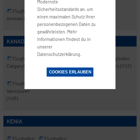
Modernste
Sicherheitsstandards an, um
Flughafen
einen maximalen Schutz Ihrer
Amman
(AMM)
personenbezogenen Daten zu
gewährleisten. Mehr
Informationen findest du in
KANADA
unserer
Datenschutzerklärung.
Flughafen
Flughafen
Flughafen
Flughafen
Calgary
(YYC)
Halifax
(YHZ)
Montreal
(YUL)
Toronto
(YYZ)
COOKIES ERLAUBEN
Flughafen
Vancouver
(YVR)
KENIA
Flughafen
Flughafen