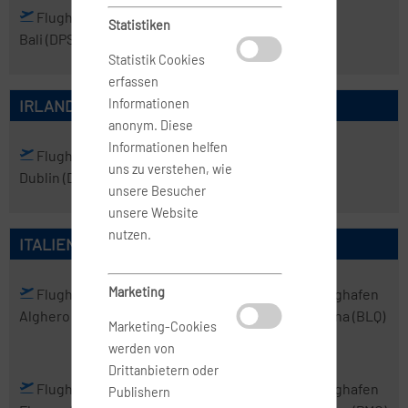
Flughafen
Flughafen
Statistiken
Bali
(DPS)
Jakarta
(CGK)
Statistik Cookies
erfassen
IRLAND
Informationen
anonym. Diese
Informationen helfen
Flughafen
uns zu verstehen, wie
Dublin
(DUB)
unsere Besucher
unsere Website
nutzen.
ITALIEN
Marketing
Flughafen
Flughafen
Flughafen
Flughafen
Alghero
(AHO)
Bari
(BRI)
Bergamo
Bologna
(BLQ)
Marketing-Cookies
(BGY)
werden von
Drittanbietern oder
Flughafen
Flughafen
Flughafen
Flughafen
Publishern