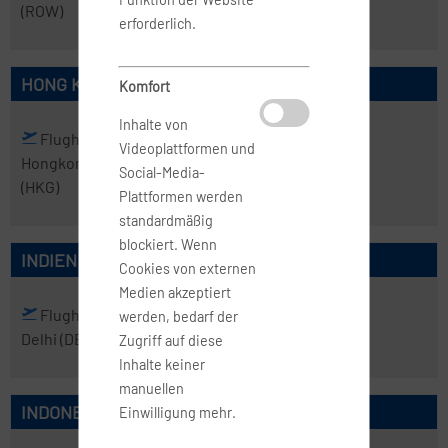
(ROW)
erforderlich.
HONG KONG
Komfort
Inhalte von
Flughafen
Videoplattformen und
Hongkong
Social-Media-
(HKG)
Plattformen werden
standardmäßig
blockiert. Wenn
INDIEN
Cookies von externen
Medien akzeptiert
Flughafen
Flughafen
werden, bedarf der
Delhi
(DEL)
Mumbai
(BOM)
Zugriff auf diese
Inhalte keiner
manuellen
INDONESIEN
Einwilligung mehr.