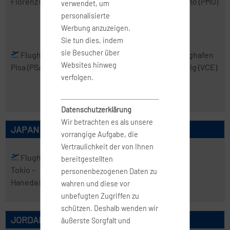
Florenz
(FLR)
Mailand-
Neapel
(NAP)
Palermo
(PMO)
verwendet, um
Malpensa
personalisierte
(MXP)
Werbung anzuzeigen.
Sie tun dies, indem
sie Besucher über
Flughafen
Flughafen
Flughafen
Flughafen
Websites hinweg
Pisa
(PSA)
Rom-
Turin
(TRN)
Venedig
(VCE)
verfolgen.
Fiumicino
(FCO)
Datenschutzerklärung
Wir betrachten es als unsere
JAPAN
vorrangige Aufgabe, die
Vertraulichkeit der von Ihnen
Flughafen
Flughafen
bereitgestellten
Tokio
–
Tokio
– Narita
personenbezogenen Daten zu
Haneda
(HND)
(NRT)
wahren und diese vor
unbefugten Zugriffen zu
schützen. Deshalb wenden wir
JORDANIEN
äußerste Sorgfalt und