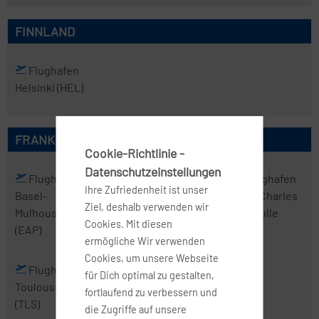
FINNLAND
Flughafen
Helsinki
(HEL)
FRANKREICH
Cookie-Richtlinie -
Datenschutzeinstellungen
Flughafen
Flughafen
Flughafen
Flughafen
Ihre Zufriedenheit ist unser
Basel-
Marseille
Nizza
(NCE)
Paris Charles
Ziel, deshalb verwenden wir
Mulhouse
(MRS)
de Gaulle
Cookies. Mit diesen
(EAP)
(CDG)
ermögliche Wir verwenden
Cookies, um unsere Webseite
Flughafen
für Dich optimal zu gestalten,
Toulouse
fortlaufend zu verbessern und
(TLS)
die Zugriffe auf unsere